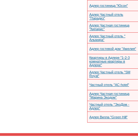
Адлер гостиница "Юсон"
Адлер Частный отель
"Парадиз"
Адлер Частная гостиница
"Кипарис"
Адлер Частный отель "
Альмира"
Адлер гостевой дом "Амелия"
Квартиры в Адлере "1-2-3
комнатные квартиры в
Адлере"
Адлер Частный отель "SM
Royal"
Частный отель "АС-hotel"
Адлер Частная гостиница
"Марина Экодом"
Частный отель "ЭкоДом -
Адлер"
Адлер Вилла "Green Hill"