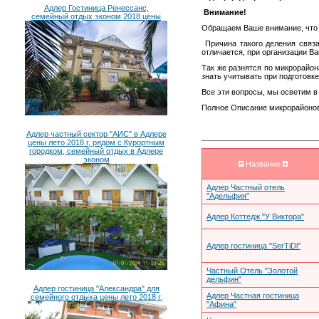
Адлер Гостиница Ренессанс,
Внимание!
семейный отдых эконом 2018 цены
Обращаем Ваше внимание, что в
Причина такого деления связа
отличается, при организации В
Так же разнятся по микрорайо
знать учитывать при подготовке
Все эти вопросы, мы осветим в
Полное Описание микрорайонов 
Адлер частный сектор "АИС" в Адлере
цены лето 2018 г, рядом с Курортным
городком, семейный отдых в Адлере
эконом
Название
Адлер Частный отель
"Адельфия"
Адлер Коттедж "У Виктора"
Адлер гостиница "SerTiDi"
Частный Отель "Золотой
дельфин"
Адлер гостиница "Александра" для
Адлер Частная гостиница
семейного отдыха цены лето 2018 г.
"Афина"