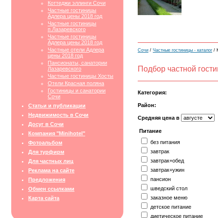
Коттеджи эллинги Сочи
Частные гостиницы
Адлера цены 2018 год
Частные гостиницы
п.Лазаревского
Частные гостиницы
Адлера цены 2018 год
Частные отели Адлера
Сочи
/
Частные гостиницы - каталог
/ 
цены 2018 год
Пансионаты, санатории
Подбор частной гост
Лазаревского
Частные гостиницы Хосты
Отели Красная поляна
Гостиницы и санатории
Категория:
Сочи
Район:
Статьи и публикации
Недвижимость в Сочи
Средняя цена в
Досуг в Сочи
Питание
Компания "Minihotel"
без питания
Фотоальбом
завтрак
Для турфирм
завтрак+обед
Для частных лиц
завтрак+ужин
Реклама на сайте
пансион
Предложения
шведский стол
Обмен ссылками
заказное меню
Карта сайта
детское питание
диетическое питание