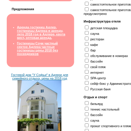
самостоятельное приготов
Предложения
самостоятельное приготов
предусмотрено
Инфраструктура отеля
Аренда гостиниц Адлер,
детская площадка
гостиницы Адлера в аренду,
сауна
лето 2018 год в Адлере, квота
мест, оптовая аренда,
ресторан
Гостиницы Сочи частный
кафе
сектор Адлера частные
гостиницы цены 2018 без
бар
посредников
обслуживание в номерах
бассейн
свой пляж
интернет
Гостевой дом "У Софьи" в Адлере для
SPA-центр
семейного отдыха, цены на 2018 год
сейф-бокс у Администрат
Русская баня
Отдых и спорт
бильярд
теннис настольный
бассейн
сауна
прокат спортивного и пляж