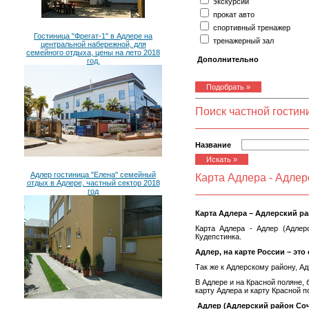
экскурсии
прокат авто
спортивный тренажер
Гостиница "Фрегат-1" в Адлере на
тренажерный зал
центральной набережной, для
семейного отдыха, цены на лето 2018
Дополнительно
год.
Поиск частной гости
Название
Адлер гостиница "Елена" семейный
Карта Адлера - Адлер
отдых в Адлере, частный сектор 2018
год
Карта Адлера – Адлерский р
Карта Адлера - Адлер (Адлер
Кудепстинка.
Адлер, на карте России – это
Так же к Адлерскому району, А
В Адлере и на Красной поляне,
карту Адлера и карту Красной п
Адлер (Адлерский район Соч