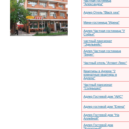
Частная гостиница
"Александра"
Адлер Отель "Black sea"
Мини-гостиница "Ирена"
Адлер Частная гостиница "У
Софьи"
частный пансионат
"Эдельвейс"
Адлер Частная гостиница
"Берег"
Частный отель "Атлант Люкс"
Квартиры в Адлере "2
комнатные квартиры в
Адлере"
Частный пансионат
"Солнышко"
Адлер Гостевой дом "АИС"
Адлер гостевой дом "Елена"
Адлер Гостевой дом "На
Аллейной"
Адлер Гостевой дом
"Курортный"