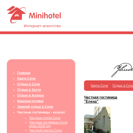
Главная
Карта Сочи
Отдых в Сочи
Карта Сочи
Отдых в Соч
Отдых в Хосте
Отдых в Адлере
Частная гостиница
Красная поляна
"Елена"
Зимний отдых в Сочи
Частные гостиницы - каталог
Частные отели Сочи
Частные гостиницы Сочи
цены 2018 год
Частный сектор Сочи