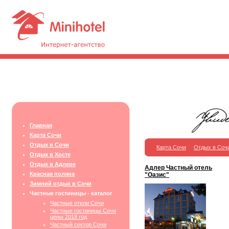
Главная
Карта Сочи
Отдых в Сочи
Карта Сочи
Отдых в Соч
Отдых в Хосте
Отдых в Адлере
Адлер Частный отель
Красная поляна
"Оазис"
Зимний отдых в Сочи
Частные гостиницы - каталог
Частные отели Сочи
Частные гостиницы Сочи
цены 2018 год
Частный сектор Сочи