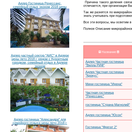
Причина такого деления связа
Адлер Гостиница Ренессанс,
отличается, при организации В
семейный отдых эконом 2018 цены
Так же разнятся по микрорайо
знать учитывать при подготовке
Все эти вопросы, мы осветим в
Полное Описание микрорайонов 
Название
Адлер частный сектор "АИС" в Адлере
цены лето 2018 г, рядом с Курортным
Адлер Частная гостиница
городком, семейный отдых в Адлере
"Вилла РИФ"
эконом
Адлер Частная гостиница
"Крокус"
Мини-гостиница "Ирена"
Частная гостиница
"Ренессанс"
гостиница "Страна Магнолий"
Адлер гостиница "Юсон"
Адлер гостиница "Александра" для
семейного отдыха цены лето 2018 г.
Гостиница "Фрегат 2"