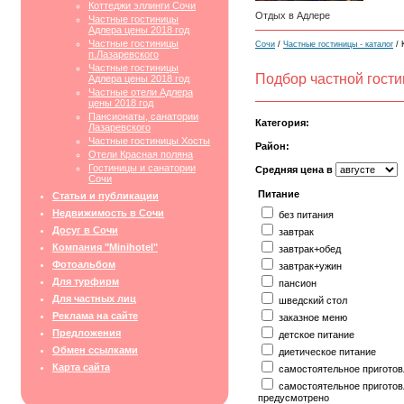
Коттеджи эллинги Сочи
Отдых в Адлере
Частные гостиницы
Адлера цены 2018 год
Частные гостиницы
Сочи
/
Частные гостиницы - каталог
/ 
п.Лазаревского
Частные гостиницы
Подбор частной гост
Адлера цены 2018 год
Частные отели Адлера
цены 2018 год
Пансионаты, санатории
Категория:
Лазаревского
Частные гостиницы Хосты
Район:
Отели Красная поляна
Гостиницы и санатории
Средняя цена в
Сочи
Питание
Статьи и публикации
Недвижимость в Сочи
без питания
Досуг в Сочи
завтрак
Компания "Minihotel"
завтрак+обед
Фотоальбом
завтрак+ужин
Для турфирм
пансион
Для частных лиц
шведский стол
Реклама на сайте
заказное меню
Предложения
детское питание
Обмен ссылками
диетическое питание
Карта сайта
самостоятельное приготов
самостоятельное приготов
предусмотрено