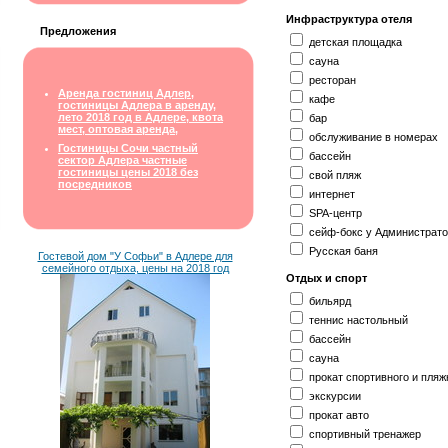
Инфраструктура отеля
Предложения
детская площадка
сауна
ресторан
Аренда гостиниц Адлер,
кафе
гостиницы Адлера в аренду,
лето 2018 год в Адлере, квота
бар
мест, оптовая аренда,
обслуживание в номерах
Гостиницы Сочи частный
бассейн
сектор Адлера частные
гостиницы цены 2018 без
свой пляж
посредников
интернет
SPA-центр
сейф-бокс у Администрат
Русская баня
Гостевой дом "У Софьи" в Адлере для
семейного отдыха, цены на 2018 год
Отдых и спорт
бильярд
теннис настольный
бассейн
сауна
прокат спортивного и пляж
экскурсии
прокат авто
спортивный тренажер