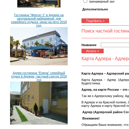
тренажерный зал
Дополнительно
Гостиница "Фрегат-1" в Адлере на
центральной набережной, для
семейного отдыха, цены на лето 2018
год.
Поиск частной гости
Название
Карта Адлера - Адлер
Адлер гостиница "Елена" семейный
Карта Адлера – Адлерский р
отдых в Адлере, частный сектор 2018
год
Карта Адлера - Адлер (Адлер
Кудепстинка.
Адлер, на карте России – это
Так же к Адлерскому району, А
В Адлере и на Красной поляне,
карту Адлера и карту Красной п
Адлер (Адлерский район Соч
Внимание!
Обращаем Ваше внимание, что в