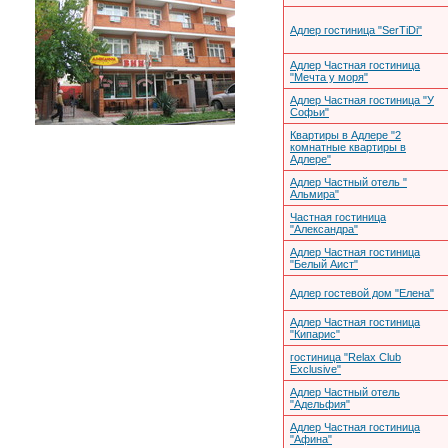
Адлер гостиница "SerTiDi"
Адлер Частная гостиница
"Мечта у моря"
Адлер Частная гостиница "У
Софьи"
Квартиры в Адлере "2
комнатные квартиры в
Адлере"
Адлер Частный отель "
Альмира"
Частная гостиница
"Александра"
Адлер Частная гостиница
"Белый Аист"
Адлер гостевой дом "Елена"
Адлер Частная гостиница
"Кипарис"
гостиница "Relax Club
Exclusive"
Адлер Частный отель
"Адельфия"
Адлер Частная гостиница
"Афина"