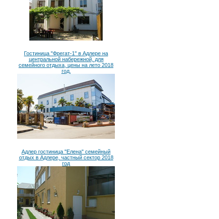
Гостиница "Фрегат-1" в Адлере на
центральной набережной, для
семейного отдыха, цены на лето 2018
год.
Адлер гостиница "Елена" семейный
отдых в Адлере, частный сектор 2018
год