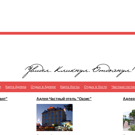
и
Карта Адлера
Отдых в Адлере
Карта Хосты
Отдых в Хосте
Частные гости
ант"
Адлер Частный отель "Оазис"
Адлер