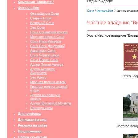
Отдых в Адлере
Компания "Minihotel"
Фотоальбом
Сочи
/
Фотоальбом
/ Частное владени
Океанариум Сочи
Старый Сочи
Частное владение "В
Вечерний Сочи
Это Сочи
Сочи Сочинский вокзал
Хоста Частное владение "Вилл
Морские ворота Сочи
Сочи Парк Ривьера
Сочи Парк Дендрарий
Аквапарки Сочи
Сочи Черное море
Сочи Пляжи Сочи
Адлер Пляжи Адлера
Адлер Аквапарк
Амфибиус
Отель се
Это Адлер
Красная поляна летом
Красная поляна зимний
отдых
Дорога на Красную
поляну
Адлер Красавица Мзымта
Природа Сочи
Для турфирм
Для частных лиц
Реклама на сайте
Частное влад
Предложения
Обмен ссылками