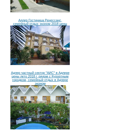
Адлер Гостиница Ренессанс,
семейный отдых эконом 2018 цены
Адлер частный сектор "АИС" в Адлере
цены лето 2018 г, рядом с Курортным
городком, семейный отдых в Адлере
эконом