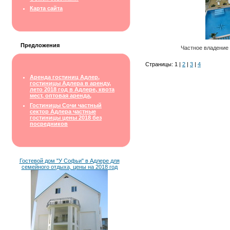
Карта сайта
Предложения
Частное владение 
Страницы: 1 |
2
|
3
|
4
Аренда гостиниц Адлер,
гостиницы Адлера в аренду,
лето 2018 год в Адлере, квота
мест, оптовая аренда,
Гостиницы Сочи частный
сектор Адлера частные
гостиницы цены 2018 без
посредников
Гостевой дом "У Софьи" в Адлере для
семейного отдыха, цены на 2018 год