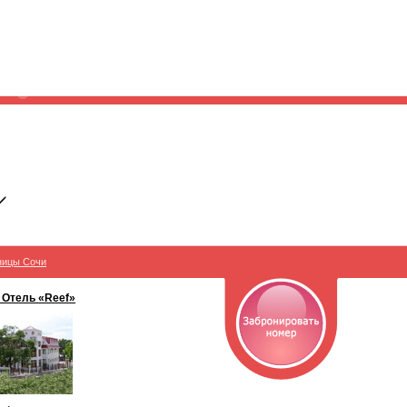
ницы Сочи
 Отель «Reef»