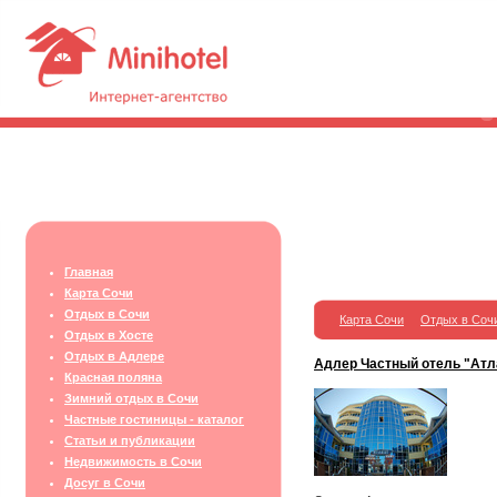
Главная
Карта Сочи
Отдых в Сочи
Карта Сочи
Отдых в Соч
Отдых в Хосте
Отдых в Адлере
Адлер Частный отель "Атл
Красная поляна
Зимний отдых в Сочи
Частные гостиницы - каталог
Статьи и публикации
Недвижимость в Сочи
Досуг в Сочи