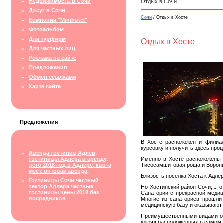
Недвижимость в Сочи
Отдых в Сочи
Досуг в Сочи
Сочи
/ Отдых в Хосте
Компания "Minihotel"
Фотоальбом
Для турфирм
Отдых в Хосте
Для частных лиц
Реклама на сайте
Предложения
Обмен ссылками
Карта сайта
Предложения
В Хосте расположен и филиа
курсовку и получить здесь про
Аренда гостиниц Адлер,
гостиницы Адлера в аренду,
Именно в Хосте расположены 
лето 2018 год в Адлере, квота
Тисосамшитовая роща и Ворон
мест, оптовая аренда,
Близость поселка Хоста к Адле
Гостиницы Сочи частный
сектор Адлера частные
Но Хостинский район Сочи, это
гостиницы цены 2018 без
Санатории с прекрасной медиц
посредников
Многие из санаториев прошли
медицинскую базу и оказывают
Преимущественными видами отд
ключ» расположенных в самом п