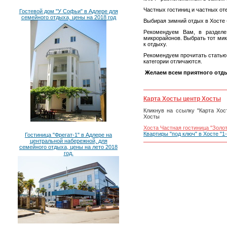
Частных гостиниц и частных от
Гостевой дом "У Софьи" в Адлере для
семейного отдыха, цены на 2018 год
Выбирая зимний отдых в Хосте 
Рекомендуем Вам, в разделе
микрорайонов. Выбрать тот ми
к отдыху.
Рекомендуем прочитать статью 
категории отличаются.
Желаем всем приятного отды
Карта Хосты центр Хосты
Кликнув на ссылку "Карта Хо
Хосты
Хоста Частная гостиница "Золо
Квартиры "под ключ" в Хосте "1
Гостиница "Фрегат-1" в Адлере на
центральной набережной, для
семейного отдыха, цены на лето 2018
год.