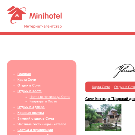
Главная
Карта Сочи
Отдых в Сочи
Карта Сочи
Отдых в Соч
Отдых в Хосте
Частные гостиницы Хосты
Сочи Коттедж "Царский до
Квартиры в Хосте
Отдых в Адлере
Красная поляна
Зимний отдых в Сочи
Частные гостиницы - каталог
Статьи и публикации