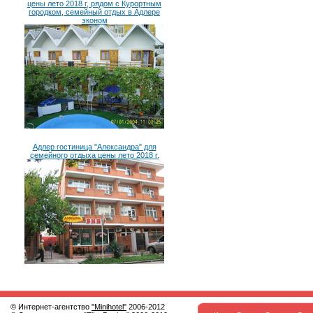
цены лето 2018 г, рядом с Курортным
городком, семейный отдых в Адлере
эконом
Адлер гостиница "Александра" для
семейного отдыха цены лето 2018 г.
© Интернет-агентство
"Minihotel"
2006-2012