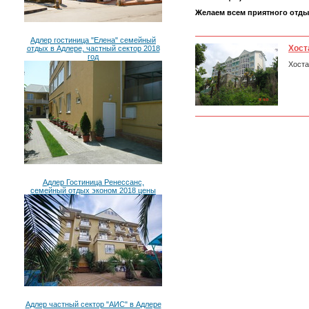
Желаем всем приятного отдых
Адлер гостиница "Елена" семейный
Хост
отдых в Адлере, частный сектор 2018
год
Хоста
Адлер Гостиница Ренессанс,
семейный отдых эконом 2018 цены
Адлер частный сектор "АИС" в Адлере