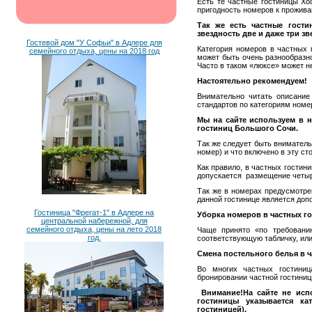
Есть те частные гостиницы Хо
пригодность номеров к прожива
Так же есть частные гост
звездность две и даже три зв
Гостевой дом "У Софьи" в Адлере для
Категория номеров в частных
семейного отдыха, цены на 2018 год
может быть очень разнообразно
Часто в таком «люксе» может н
Настоятельно рекомендуем!
Внимательно читать описание
стандартов по категориям номер
Мы на сайте используем в н
гостиниц Большого Сочи.
Так же следует быть вниматель
номер) и что включено в эту ст
Как правило, в частных гости
допускается размещение четыр
Так же в номерах предусмотре
данной гостинице является доп
Гостиница "Фрегат-1" в Адлере на
Уборка номеров в частных го
центральной набережной, для
семейного отдыха, цены на лето 2018
Чаще принято «по требовани
год.
соответствующую табличку, или
Смена постельного белья в ч
Во многих частных гостиниц
бронировании частной гостиниц
Внимание!
На сайте не исп
гостиницы указывается ка
гостиницей).