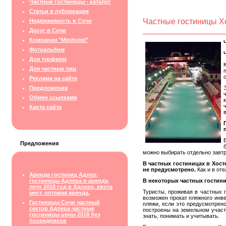
Частные гостиницы - каталог
Статьи и публикации
Частные гостиницы Х
Недвижимость в Сочи
Досуг в Сочи
Компания "Minihotel"
Фотоальбом
Для турфирм
Для частных лиц
Реклама на сайте
Предложения
Обмен ссылками
Карта сайта
Предложения
можно выбирать отдельно завтр
В частных гостиницах в Хост
не предусмотрено.
Как и в от
Аренда гостиниц Адлер,
гостиницы Адлера в аренду,
В некоторых частных гостини
лето 2018 год в Адлере, квота
Туристы, проживая в частных 
мест, оптовая аренда,
возможен прокат пляжного инв
Гостиницы Сочи частный
пляжи, если это предусмотрено
сектор Адлера частные
построены на земельном участк
гостиницы цены 2018 без
знать, понимать и учитывать.
посредников