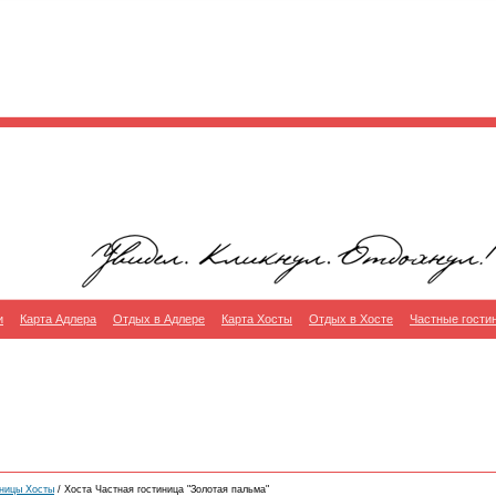
и
Карта Адлера
Отдых в Адлере
Карта Хосты
Отдых в Хосте
Частные гости
иницы Хосты
/ Хоста Частная гостиница "Золотая пальма"