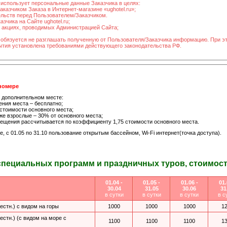
использует персональные данные Заказчика в целях:
казчиком Заказа в Интернет-магазине «ughotel.ru»;
ельств перед Пользователем/Заказчиком.
зчика на Сайте ughotel.ru;
в акциях, проводимых Администрацией Сайта;
 обязуется не разглашать полученную от Пользователя/Заказчика информацию. При э
рытия установлена требованиями действующего законодательства РФ.
 номере
 дополнительном месте:
ления места – бесплатно;
т стоимости основного места;
к же взрослые – 30% от основного места;
мещения рассчитывается по коэффициенту 1,75 стоимости основного места.
, с 01.05 по 31.10 пользование открытым бассейном, Wi-Fi интернет(точка доступа).
специальных программ и праздничных туров, стоимость
01.04 -
01.05 -
01.06 -
01.
30.04
31.05
30.06
31
в сутки
в сутки
в сутки
в с
естн.) с видом на горы
1000
1000
1000
1
естн.) (с видом на море с
1100
1100
1100
1