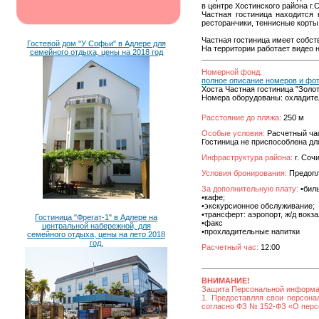
в центре Хостинского района г.
Частная гостиница находится 
ресторанчики, теннисные корты
Частная гостиница имеет собст
Гостевой дом "У Софьи" в Адлере для
На территории работает видео 
семейного отдыха, цены на 2018 год
Номерной фонд:
полное описание номеров и фо
Хоста Частная гостиница "Зол
Номера оборудованы: охладител
Расстояние до пляжа:
250 м
Особые условия:
Расчетный час 
Гостиница не приспособлена дл
Инфраструктура района:
г. Сочи
Условия бронирования:
Предопла
За дополнительную плату:
•биль
•кафе;
•экскурсионное обслуживание;
•трансферт: аэропорт, ж/д вокза
Гостиница "Фрегат-1" в Адлере на
•факс
центральной набережной, для
•прохладительные напитки
семейного отдыха, цены на лето 2018
год.
Расчетный час:
12:00
ВНИМАНИЕ!
Защита Персональной информ
1. Предоставляя свои персона
согласно ФЗ № 152-ФЗ «О персо