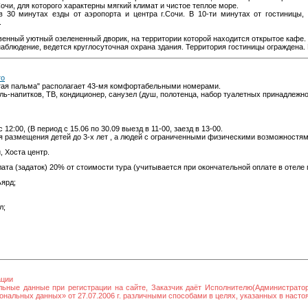
Сочи, для которого характерны мягкий климат и чистое теплое море.
в 30 минутах езды от аэропорта и центра г.Сочи. В 10-ти минутах от гостиницы,
.
венный уютный озелененный дворик, на территории которой находится открытое кафе.
наблюдение, ведется круглосуточная охрана здания. Территория гостиницы ограждена. 
то
отая пальма" располагает 43-мя комфортабельными номерами.
ь-напитков, ТВ, кондиционер, санузел (душ, полотенца, набор туалетных принадлежно
12:00, (В период с 15.06 по 30.09 выезд в 11-00, заезд в 13-00.
я размещения детей до 3-х лет , а людей с ограниченными физическими возможностя
, Хоста центр.
та (задаток) 20% от стоимости тура (учитывается при окончательной оплате в отеле
ярд;
л;
ации
льные данные при регистрации на сайте, Заказчик даёт Исполнителю(Администрато
нальных данных» от 27.07.2006 г. различными способами в целях, указанных в наст