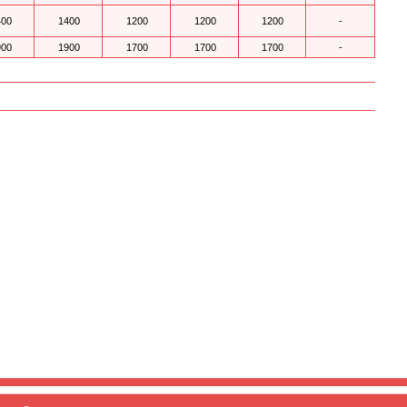
400
1400
1200
1200
1200
-
900
1900
1700
1700
1700
-