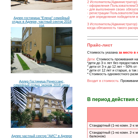
2 Исполнитель(Администратор) 
- оформления Пользователем/За
- для выполнения своих обязат
- регистрации Пользователя/Зака
- для определения победителя 
Адлер гостиница "Елена" семейный
отдых в Адлере, частный сектор 2018
3 Исполнитель(Администратор)
год
когда обязанность такого раск
Прайс-лист
Стоимость указана
за место в
Дети:
Стоимость проживания на
*дети до 3-х лет без предостав
* дети от 3-х до 12 лет – 50% о
* дети от 12 лет и старше, а та
* Стоимость одноместного раз
Входит в стоимость:
Проживание
Адлер Гостиница Ренессанс,
семейный отдых эконом 2018 цены
В период действия 
Стандартный (1-но комн. 2-х м
Стандартный (1-но комн. 2-х м
Адлер частный сектор "АИС" в Адлере
балконом)