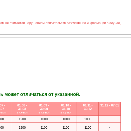
том не считается нарушением обязательств разглашение информации в случае,
 может отличаться от указанной.
07 -
01.08 -
01.09 -
01.10 -
01.11 -
31.12 - 07.01
.07
31.08
30.09
31.10
30.12
утки
в сутки
в сутки
в сутки
200
1200
1000
1000
1000
-
300
1300
1100
1100
1100
-