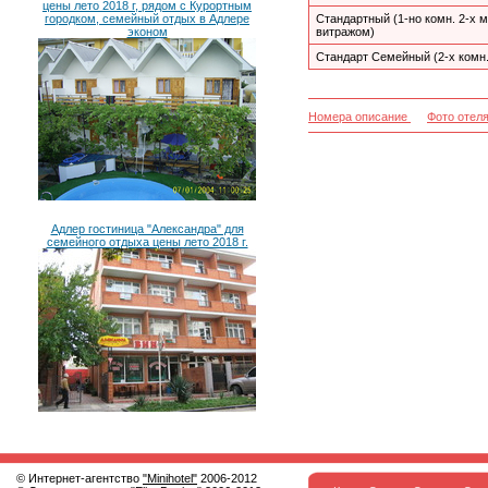
цены лето 2018 г, рядом с Курортным
городком, семейный отдых в Адлере
Стандартный (1-но комн. 2-х м
эконом
витражом)
Стандарт Семейный (2-х комн.
Номера описание
Фото отел
Адлер гостиница "Александра" для
семейного отдыха цены лето 2018 г.
© Интернет-агентство
"Minihotel"
2006-2012