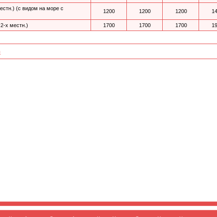
естн.) (с видом на море с
1200
1200
1200
1
2-х местн.)
1700
1700
1700
1
я