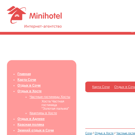
Главная
Карта Сочи
Отдых в Сочи
Карта Сочи
Отдых в Соч
Отдых в Хосте
Частные гостиницы Хосты
Хоста Частная
гостиница
"Золотая пальма"
Квартиры в Хосте
Отдых в Адлере
Красная поляна
Зимний отдых в Сочи
Сочи
/
Отдых в Хосте
/
Частные гост