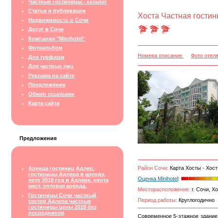
Частные гостиницы - каталог
Статьи и публикации
Хоста Частная гостин
Недвижимость в Сочи
Досуг в Сочи
Компания "Minihotel"
Фотоальбом
Номера описание
Фото отел
Для турфирм
Для частных лиц
Реклама на сайте
Предложения
Обмен ссылками
Карта сайта
Предложения
Район Сочи:
Карта Хосты - Хост
Аренда гостиниц Адлер,
гостиницы Адлера в аренду,
Оценка Minihotel
:
лето 2018 год в Адлере, квота
мест, оптовая аренда,
Месторасположение:
г. Сочи, Хо
Гостиницы Сочи частный
Период работы:
Круглогодично
сектор Адлера частные
гостиницы цены 2018 без
посредников
Современное 5-этажное здание 