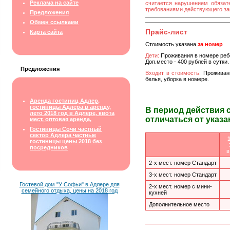
Реклама на сайте
считается нарушением обязате
требованиями действующего за
Предложения
Обмен ссылками
Прайс-лист
Карта сайта
Стоимость указана
за номер
Дети:
Проживания в номере ребе
Доп.место - 400 рублей в сутки.
Предложения
Входит в стоимость:
Проживани
белья, уборка в номере.
Аренда гостиниц Адлер,
гостиницы Адлера в аренду,
В период действия 
лето 2018 год в Адлере, квота
отличаться от указа
мест, оптовая аренда,
Гостиницы Сочи частный
сектор Адлера частные
1
гостиницы цены 2018 без
посредников
в
2-х мест. номер Стандарт
3-х мест. номер Стандарт
Гостевой дом "У Софьи" в Адлере для
2-х мест. номер с мини-
семейного отдыха, цены на 2018 год
кухней
Дополнительное место