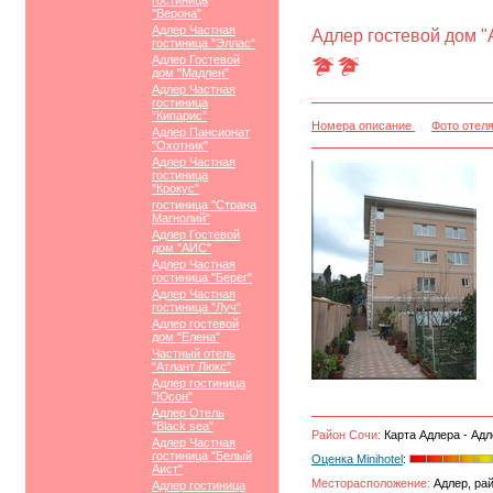
гостиница
"Верона"
Адлер Частная
Адлер гостевой дом "
гостиница "Эллас"
Адлер Гостевой
дом "Мадлен"
Адлер Частная
гостиница
"Кипарис"
Номера описание
Фото отел
Адлер Пансионат
"Охотник"
Адлер Частная
гостиница
"Крокус"
гостиница "Страна
Магнолий"
Адлер Гостевой
дом "АИС"
Адлер Частная
гостиница "Берег"
Адлер Частная
гостиница "Луч"
Адлер гостевой
дом "Елена"
Частный отель
"Атлант Люкс"
Адлер гостиница
"Юсон"
Адлер Отель
"Black sea"
Район Сочи:
Карта Адлера - Адл
Адлер Частная
гостиница "Белый
Оценка Minihotel
:
Аист"
Месторасположение:
Адлер, рай
Адлер гостиница