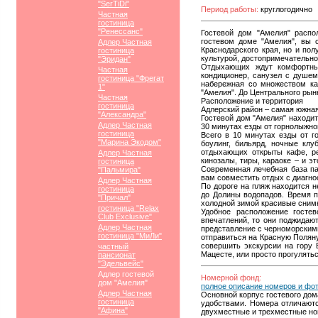
"SerTiDi"
Период работы:
круглогодично
Частная
гостиница
"Ренессанс"
Гостевой дом "Амелия" распо
гостевом доме "Амелия", вы 
Адлер Частная
Краснодарского края, но и по
гостиница
культурой, достопримечательно
"Эридан"
Отдыхающих ждут комфортные
Частная
кондиционер, санузел с душем
гостиница "Фрегат
набережная со множеством каф
1"
"Амелия". До Центрального рынк
Частная
Расположение и территория
гостиница
Адлерский район – самая южная
"Александра"
Гостевой дом "Амелия" находитс
Адлер Частная
30 минутах езды от горнолыжног
гостиница
Всего в 10 минутах езды от г
"Марина Экодом"
боулинг, бильярд, ночные клу
отдыхающих открыты кафе, ре
Адлер Частная
кинозалы, тиры, караоке – и э
гостиница
Современная лечебная база па
"Пальмира"
вам совместить отдых с диагно
Адлер Частная
По дороге на пляж находится 
гостиница
до Долины водопадов. Время п
"Причал"
холодной зимой красивые снимк
гостиница "Relax
Удобное расположение госте
Club Exclusive"
впечатлений, то они поджидаю
Адлер Частная
представление с черноморскими
гостиница "МиЛи"
отправиться на Красную Полян
совершить экскурсии на гору
частный
Мацесте, или просто прогулять
пансионат
"Эдельвейс"
Адлер гостевой
Номерной фонд:
дом "Амелия"
полное описание номеров и фо
Адлер Частная
Основной корпус гостевого до
гостиница
удобствами. Номера отличают
"Афина"
двухместные и трехместные ном