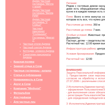
Адлер Частная
Питание:
гостиница "Мечта
Рядом с гостевым домом наход
у моря"
доме есть оборудованная обща
Адлер Частная
кухне и в каждом номере есть 
гостиница "Вилла
РИФ"
Пляж:
Всего в пяти минутах хо
Адлер Частная
котором есть все, что нужно дл
гостиница "У
Расстояние до пляжа:
350 м
Софьи"
Частный
Расстояние до пляжа:
7 мин.
пансионат
"Солнышко"
Особые условия:
Животные: пр
Гостиница "Фрегат
Документы:
2"
Паспорт, детям – свидетельство
Расчетный час: 12:00 время вые
Частные отели Адлера
Частный сектор Адлера
Инфраструктура района:
центра
Коттеджи, эллинги Адлера
Условия бронирования:
Предопла
Санатории пансионаты
Адлера
Расчетный час:
12:00
Красная поляна
Зимний отдых в Сочи
ВНИМАНИЕ!
Частные гостиницы - каталог
Защита Персональной информ
Статьи и публикации
1. Предоставляя свои персона
согласие на обработку и исп
Недвижимость в Сочи
27.07.2006 г. различными спос
Досуг в Сочи
2 Исполнитель(Администратор) 
Компания "Minihotel"
- оформления Пользователем/За
- для выполнения своих обязат
Фотоальбом
- регистрации Пользователя/Зака
Для турфирм
- для определения победителя 
Для частных лиц
3 Исполнитель(Администратор)