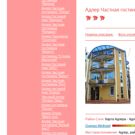
гостиница
"Верона"
Адлер Частная
Адлер Частная гостин
гостиница "Эллас"
Адлер Гостевой
дом "Мадлен"
Адлер Частная
гостиница
"Кипарис"
Номера описание
Фото отел
Адлер Пансионат
"Охотник"
Адлер Частная
гостиница
"Крокус"
гостиница "Страна
Магнолий"
Адлер Гостевой
дом "АИС"
Адлер Частная
гостиница "Берег"
Адлер Частная
гостиница "Луч"
Адлер гостевой
дом "Елена"
Частный отель
"Атлант Люкс"
Адлер гостиница
"Юсон"
Адлер Отель
"Black sea"
Район Сочи:
Карта Адлера - Адл
Адлер Частная
гостиница "Белый
Оценка Minihotel
:
Аист"
Месторасположение:
Адлер, рай
Адлер гостиница