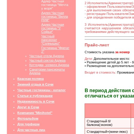
Адлер Частная
2 Исполнитель(Администратор) 
гостиница "Мечта
- оформления Пользователем/За
у моря"
- для выполнения своих обязат
Адлер Частная
- регистрации Пользователя/Зака
гостиница "Вилла
- для определения победителя 
РИФ"
Адлер Частная
3 Исполнитель(Администратор)
гостиница "У
считается нарушением обязате
Софьи"
требованиями действующего за
Частный
пансионат
"Солнышко"
Прайс-лист
Гостиница "Фрегат
2"
Стоимость указана
за номер
Частные отели Адлера
Дети:
Дополнительное место:
Частный сектор Адлера
• Размещение детей до 5 лет - 
Коттеджи, эллинги Адлера
• Размещение на дополнительно
Санатории пансионаты
Входит в стоимость:
Проживани
Адлера
Красная поляна
Зимний отдых в Сочи
В период действия 
Частные гостиницы - каталог
отличаться от указа
Статьи и публикации
Недвижимость в Сочи
Досуг в Сочи
Компания "Minihotel"
Фотоальбом
Стандартный б/
Для турфирм
балкона(эконом)
Для частных лиц
Стандартный+(мини-люкс)