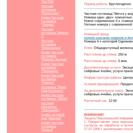
"SerTiDi"
Период работы:
Круглогодично
Частная
гостиница
"Ренессанс"
Частная гостиница "Мечта у мор
Номера одно- двух- комнатные.
Адлер Частная
Новое современное 4-х этажное
гостиница
Уютные номера с современной
"Эридан"
Частная
гостиница "Фрегат
Номерной фонд:
1"
полное описание номеров и фо
Частная
Номера 4-х категорий Одноком
гостиница
"Александра"
Пляж:
Общедоступный мелкога
Адлер Частная
Расстояние до пляжа:
250 м
гостиница
"Марина Экодом"
Расстояние до пляжа:
5 мин.
Адлер Частная
гостиница
Дополнительные услуги:
Экскур
"Пальмира"
сейфовые ячейки, услуги праче
Адлер Частная
Инфраструктура района:
Центра
гостиница
"Причал"
Условия бронирования:
Предопла
гостиница "Relax
Club Exclusive"
За дополнительную плату:
Экск
сейфовые ячейки, услуги праче
Адлер Частная
гостиница "МиЛи"
Расчетный час:
12:00
частный
пансионат
"Эдельвейс"
Адлер гостевой
ВНИМАНИЕ!
дом "Амелия"
Защита Персональной информ
1. Предоставляя свои персона
Адлер Частная
согласие на обработку и исп
гостиница
27.07.2006 г. различными спос
"Афина"