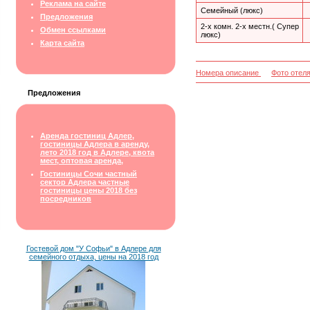
Реклама на сайте
Семейный (люкс)
Предложения
2-х комн. 2-х местн.( Супер
Обмен ссылками
люкс)
Карта сайта
Номера описание
Фото отел
Предложения
Аренда гостиниц Адлер,
гостиницы Адлера в аренду,
лето 2018 год в Адлере, квота
мест, оптовая аренда,
Гостиницы Сочи частный
сектор Адлера частные
гостиницы цены 2018 без
посредников
Гостевой дом "У Софьи" в Адлере для
семейного отдыха, цены на 2018 год