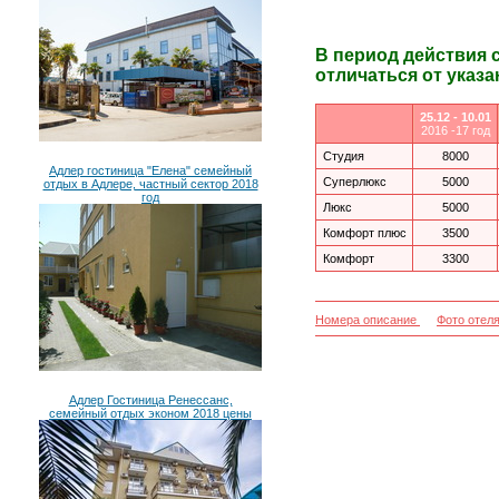
В период действия 
отличаться от указа
25.12 - 10.01
2016 -17 год
Студия
8000
Адлер гостиница "Елена" семейный
Суперлюкс
5000
отдых в Адлере, частный сектор 2018
год
Люкс
5000
Комфорт плюс
3500
Комфорт
3300
Номера описание
Фото отел
Адлер Гостиница Ренессанс,
семейный отдых эконом 2018 цены