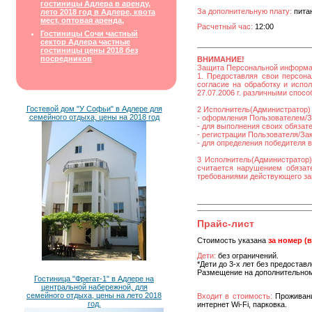
гостиницы Адлера в аренду,
За дополнительную плату:
питан
лето 2018 год в Адлере, квота
мест, оптовая аренда,
Расчетный час:
12:00
Гостиницы Сочи частный
сектор Адлера частные
гостиницы цены 2018 без
посредников
ВНИМАНИЕ!
Защита Персональной информ
1. Предоставляя свои персона
согласие на обработку и исп
27.07.2006 г. различными спос
Гостевой дом "У Софьи" в Адлере для
2 Исполнитель(Администратор) 
семейного отдыха, цены на 2018 год
- оформления Пользователем/За
- для выполнения своих обязат
- регистрации Пользователя/Зака
- для определения победителя 
3 Исполнитель(Администратор)
считается нарушением обязате
требованиями действующего за
Прайс-лист
Стоимость указана
за номер (
Дети:
без ограничений.
*Дети до 3-х лет без предостав
Размещение на дополнительном
Гостиница "Фрегат-1" в Адлере на
центральной набережной, для
семейного отдыха, цены на лето 2018
Входит в стоимость:
Проживани
год.
интернет Wi-Fi, парковка.