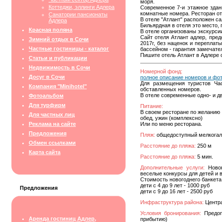
моря.
Коттеджи, эллинги Адлера
Современное 7-и этажное здан
комнатные номера. Ресторан от
Санатории пансионаты
В отеле "Атлант" расположен с
Адлера
Бильярдная в отеля это место, 
Красная поляна
В отеле организованы экскурси
Сайт отеля Атлант адлер, пре
Зимний отдых в Сочи
2017г, без наценок и переплат
Частные гостиницы - каталог
бассейном - гарантия замечате
Пишите отель Атлант в Адлере 
Статьи и публикации
Недвижимость в Сочи
Номерной фонд:
Досуг в Сочи
полное описание номеров и фо
Для размещения туристов Час
Компания "Minihotel"
обставленных номеров.
В отеле современные одно- и д
Фотоальбом
Для турфирм
Питание:
В своем ресторане по желанию
Для частных лиц
обед, ужин (комплексно)
Реклама на сайте
Или по меню ресторана.
Предложения
Пляж:
общедоступный мелкога
Обмен ссылками
Расстояние до пляжа:
250 м
Карта сайта
Расстояние до пляжа:
5 мин.
Дополнительные услуги:
Новог
веселые конкурсы для детей и 
Стоимость новогоднего банкета 
дети с 4 до 9 лет - 1000 руб
Предложения
дети с 9 до 16 лет - 2500 руб
Инфраструктура района:
Центра
Условия бронирования:
Предопл
Аренда гостиниц Адлер,
прибытию)