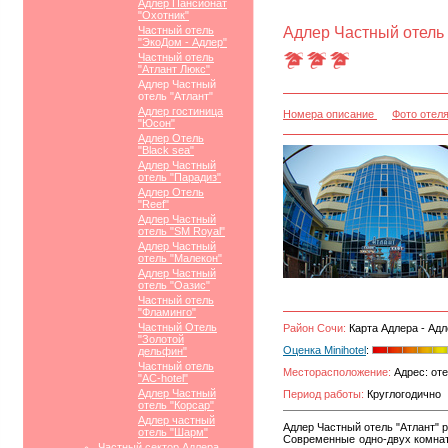
Адлер Пансионат
"Охотник"
Частный отель
Адлер Частный отель 
"ЭкоДом - Адлер"
Частный отель
"Атлант Люкс"
Адлер Частный
отель "Атлант"
Адлер гостиница
Номера описание
Фото отел
"Юсон"
Адлер Отель
"Black sea"
Адлер Частный
отель "Парадиз"
Адлер Отель
"Reef"
Адлер Частный
отель "SM Royal"
Адлер Частный
отель "Малекон"
Адлер Частный
отель "Оазис"
Частный отель
"Фламинго"
Частный Отель
Район Сочи:
Карта Адлера - Адл
"Золотой
Оценка Minihotel
:
дельфин"
Частный отель
Месторасположение:
Адрес: оте
"АС-hotel"
Адлер Частный
Период работы:
Круглогодично
отель "Корсар"
Адлер частный
Адлер Частный отель "Атлант" 
отель "Шарм"
Современные одно-двух комнатн
Частный сектор Адлера