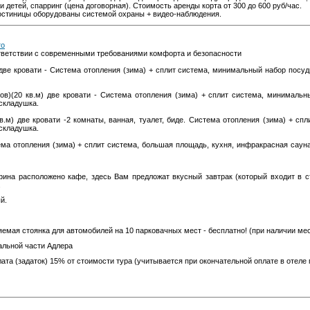
и детей, спарринг (цена договорная). Стоимость аренды корта от 300 до 600 руб/час.
гостиницы оборудованы системой охраны + видео-наблюдения.
то
тветствии с современными требованиями комфорта и безопасности
 две кровати - Система отопления (зима) + сплит система, минимальный набор посуд
в)(20 кв.м) две кровати - Система отопления (зима) + сплит система, минимальный
складушка.
кв.м) две кровати -2 комнаты, ванная, туалет, биде. Система отопления (зима) + сп
складушка.
ма отопления (зима) + сплит система, большая площадь, кухня, инфракрасная сауна
ина расположено кафе, здесь Вам предложат вкусный завтрак (который входит в с
.
й.
емая стоянка для автомобилей на 10 парковачных мест - бесплатно! (при наличии мес
льной части Адлера
та (задаток) 15% от стоимости тура (учитывается при окончательной оплате в отеле