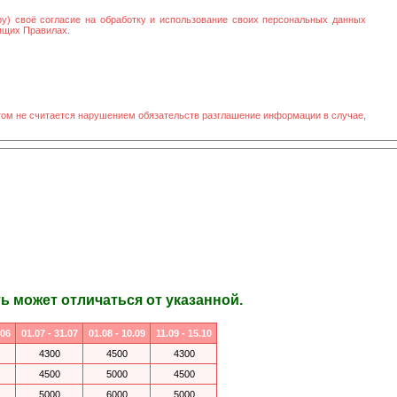
ру) своё согласие на обработку и использование своих персональных данных
оящих Правилах.
том не считается нарушением обязательств разглашение информации в случае,
 может отличаться от указанной.
.06
01.07 - 31.07
01.08 - 10.09
11.09 - 15.10
4300
4500
4300
4500
5000
4500
5000
6000
5000