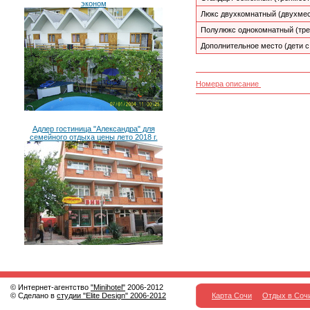
эконом
Люкс двухкомнатный (двухмест
Полулюкс однокомнатный (тр
Дополнительное место (дети с
Номера описание
Адлер гостиница "Александра" для
семейного отдыха цены лето 2018 г.
© Интернет-агентство
"Minihotel"
2006-2012
© Сделано в
студии "Elite Design" 2006-2012
Карта Сочи
Отдых в Соч