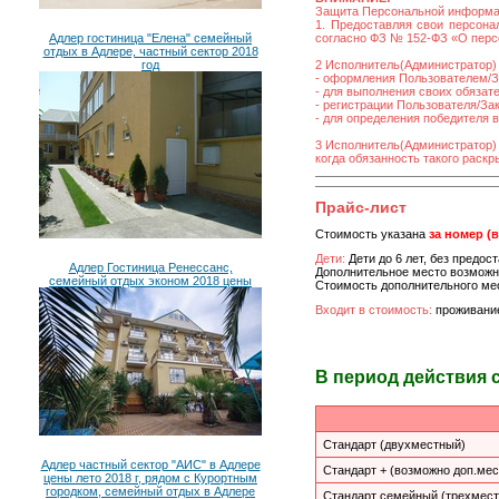
Защита Персональной информ
1. Предоставляя свои персона
Адлер гостиница "Елена" семейный
согласно ФЗ № 152-ФЗ «О персо
отдых в Адлере, частный сектор 2018
год
2 Исполнитель(Администратор) 
- оформления Пользователем/За
- для выполнения своих обязат
- регистрации Пользователя/Зака
- для определения победителя 
3 Исполнитель(Администратор)
когда обязанность такого раск
Прайс-лист
Стоимость указана
за номер (
Дети:
Дети до 6 лет, без предо
Адлер Гостиница Ренессанс,
Дополнительное место возможно
семейный отдых эконом 2018 цены
Стоимость дополнительного мес
Входит в стоимость:
проживание
В период действия 
Стандарт (двухместный)
Адлер частный сектор "АИС" в Адлере
Стандарт + (возможно доп.мес
цены лето 2018 г, рядом с Курортным
городком, семейный отдых в Адлере
Стандарт семейный (трехмес