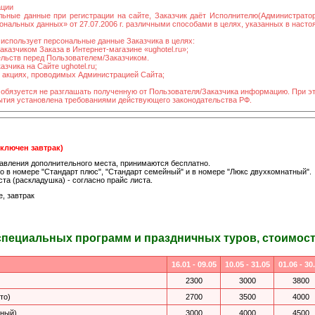
ации
льные данные при регистрации на сайте, Заказчик даёт Исполнителю(Администрато
нальных данных» от 27.07.2006 г. различными способами в целях, указанных в наст
использует персональные данные Заказчика в целях:
казчиком Заказа в Интернет-магазине «ughotel.ru»;
ельств перед Пользователем/Заказчиком.
зчика на Сайте ughotel.ru;
в акциях, проводимых Администрацией Сайта;
 обязуется не разглашать полученную от Пользователя/Заказчика информацию. При э
рытия установлена требованиями действующего законодательства РФ.
включен завтрак)
ставления дополнительного места, принимаются бесплатно.
 в номере "Стандарт плюс", "Стандарт семейный" и в номере "Люкс двухкомнатный".
та (раскладушка) - согласно прайс листа.
, завтрак
специальных программ и праздничных туров, стоимость
16.01 - 09.05
10.05 - 31.05
01.06 - 30
2300
3000
3800
то)
2700
3500
4000
тный)
3000
4000
4500