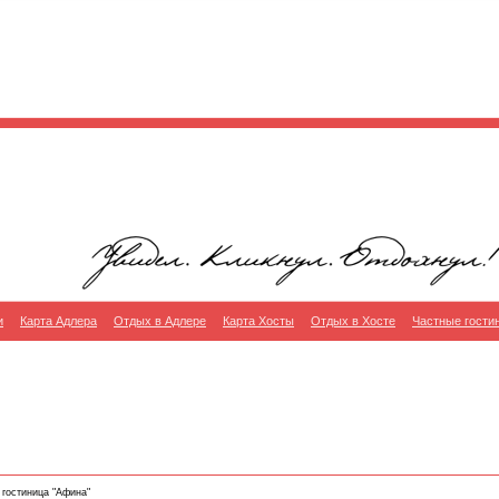
и
Карта Адлера
Отдых в Адлере
Карта Хосты
Отдых в Хосте
Частные гости
 гостиница "Афина"