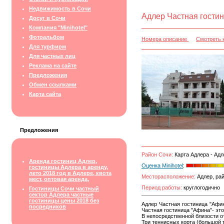
Недвижимость в Сочи
Адлер Частная гостин
Досуг в Сочи
Компания "Minihotel"
Фотоальбом
Номера описание
Смотреть 
Для турфирм
Для частных лиц
Реклама на сайте
Предложения
Обмен ссылками
Карта сайта
Предложения
Район Сочи:
Карта Адлера - Адл
Аренда гостиниц Адлер,
Оценка Minihotel
:
гостиницы Адлера в аренду,
лето 2018 год в Адлере, квота
Месторасположение:
Адлер, рай
мест, оптовая аренда,
Период работы:
круглогодично
Гостиницы Сочи частный
сектор Адлера частные
гостиницы цены 2018 без
Адлер Частная гостиница "Афин
посредников
Частная гостиница "Афина"- эт
В непосредственной близости о
Три теннисных корта (большой 