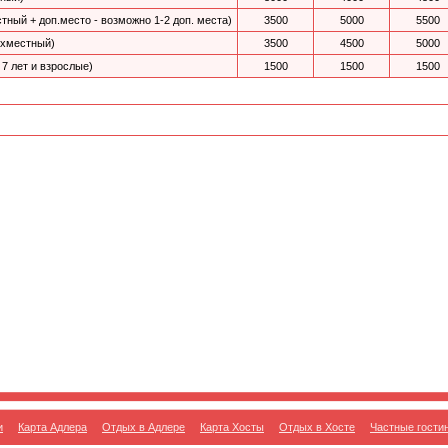
ный + доп.место - возможно 1-2 доп. места)
3500
5000
5500
ехместный)
3500
4500
5000
 7 лет и взрослые)
1500
1500
1500
и
Карта Адлера
Отдых в Адлере
Карта Хосты
Отдых в Хосте
Частные гости