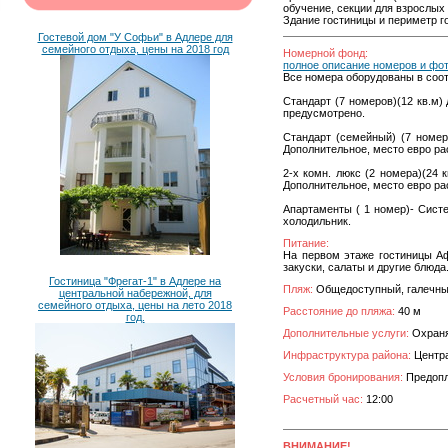
обучение, секции для взрослых 
Здание гостиницы и периметр 
Гостевой дом "У Софьи" в Адлере для
семейного отдыха, цены на 2018 год
Номерной фонд:
полное описание номеров и фо
Все номера оборудованы в соо
Стандарт (7 номеров)(12 кв.м)
предусмотрено.
Стандарт (семейный) (7 номеро
Дополнительное, место евро ра
2-х комн. люкс (2 номера)(24 
Дополнительное, место евро ра
Апартаменты ( 1 номер)- Систе
холодильник.
Питание:
На первом этаже гостиницы Аф
закуски, салаты и другие блюда
Гостиница "Фрегат-1" в Адлере на
Пляж:
Общедоступный, галечны
центральной набережной, для
семейного отдыха, цены на лето 2018
Расстояние до пляжа:
40 м
год.
Дополнительные услуги:
Охраня
Инфраструктура района:
Центра
Условия бронирования:
Предопла
Расчетный час:
12:00
ВНИМАНИЕ!