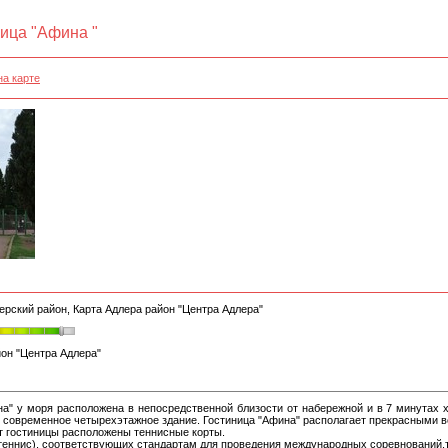
ица "Афина "
на карте
ерский район, Карта Адлера район "Центра Адлера"
он "Центра Адлера"
а" у моря расположена в непосредственной близости от набережной и в 7 минутах х
о современное четырехэтажное здание. Гостиница "Афина" располагает прекрасными 
т гостиницы расположены теннисные корты.
теннис), соответствующих стандартам для проведения международных соревнований,т