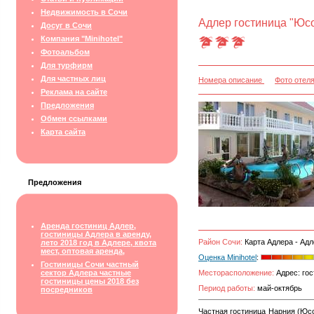
Недвижимость в Сочи
Адлер гостиница "Юсо
Досуг в Сочи
Компания "Minihotel"
Фотоальбом
Для турфирм
Для частных лиц
Номера описание
Фото отел
Реклама на сайте
Предложения
Обмен ссылками
Карта сайта
Предложения
Аренда гостиниц Адлер,
гостиницы Адлера в аренду,
Район Сочи:
Карта Адлера - Адл
лето 2018 год в Адлере, квота
мест, оптовая аренда,
Оценка Minihotel
:
Гостиницы Сочи частный
сектор Адлера частные
Месторасположение:
Адрес: гос
гостиницы цены 2018 без
Период работы:
май-октябрь
посредников
Частная гостиница Нарния (Юсо