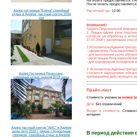
На оплату предоставляется: сч
После оплаты предоставляется:
Адлер гостиница "Елена" семейный
Расчетный час:
12:00
отдых в Адлере, частный сектор 2018
год
ВНИМАНИЕ!
Защита Персональной информ
1. Предоставляя свои персона
согласие на обработку и исп
27.07.2006 г. различными спос
2 Исполнитель(Администратор) 
- оформления Пользователем/За
- для выполнения своих обязат
- регистрации Пользователя/Зака
- для определения победителя 
3 Исполнитель(Администратор)
считается нарушением обязате
Адлер Гостиница Ренессанс,
требованиями действующего за
семейный отдых эконом 2018 цены
Прайс-лист
Стоимость указана
за номер (
Дети:
Без ограничений
Входит в стоимость:
Стоимост
интернет.
Адлер частный сектор "АИС" в Адлере
цены лето 2018 г, рядом с Курортным
В период действия 
городком, семейный отдых в Адлере