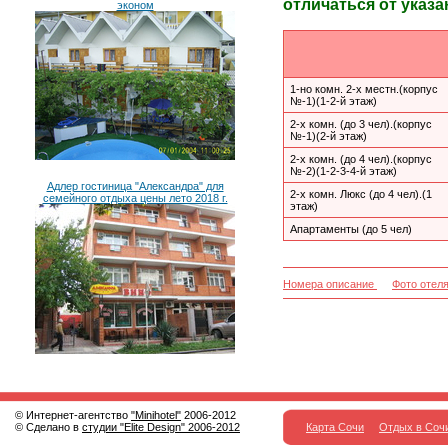
отличаться от указа
эконом
1-но комн. 2-х местн.(корпус
№-1)(1-2-й этаж)
2-х комн. (до 3 чел).(корпус
№-1)(2-й этаж)
2-х комн. (до 4 чел).(корпус
№-2)(1-2-3-4-й этаж)
Адлер гостиница "Александра" для
2-х комн. Люкс (до 4 чел).(1
семейного отдыха цены лето 2018 г.
этаж)
Апартаменты (до 5 чел)
Номера описание
Фото отел
© Интернет-агентство
"Minihotel"
2006-2012
© Сделано в
студии "Elite Design" 2006-2012
Карта Сочи
Отдых в Соч