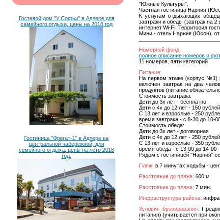
"Южные Культуры".
Частная гостиница Нарния (Юсо
К услугам отдыхающих общедо
Гостевой дом "У Софьи" в Адлере для
завтраки и обеды (завтрак на 
семейного отдыха, цены на 2018 год
интернет Wi-Fi. Территория гос
Мини - отель Нарния (Юсон), о
Номерной фонд:
полное описание номеров и фо
11 номеров, пяти категорий
Питание:
На первом этаже (корпус №1) 
включен завтрак на два челов
продуктов (питание обязательн
Стоимость завтрака:
Дети до 3х лет - бесплатно
Дети с 4х до 12 лет - 150 рублей
С 13 лет и взрослые - 250 рубл
время завтрака - с 8-30 до 10-0
Стоимость обеда:
Дети до 3х лет - договорная
Дети с 4х до 12 лет - 250 рублей
Гостиница "Фрегат-1" в Адлере на
С 13 лет и взрослые - 350 рубл
центральной набережной, для
время обеда - с 13-00 до 14-00
семейного отдыха, цены на лето 2018
Рядом с гостиницей "Нарния" е
год.
Пляж:
в 7 минутах ходьбы - цен
Расстояние до пляжа:
600 м
Расстояние до пляжа:
7 мин.
Инфраструктура района:
инфрас
Условия бронирования:
Предопл
питания) (учитывается при око