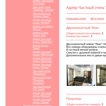
Адлер Пансионат
"Охотник"
Частный отель
Адлер Частный отель 
"ЭкоДом - Адлер"
Частный отель
"Атлант Люкс"
Описание отеля
Фото отеля
Адлер Частный
отель "Атлант"
Адлер гостиница
Двухкомнатный Люкс
"Юсон"
Адлер Отель
Общее количество номеров:
2
"Black sea"
Количество комнат:
2
Адлер Частный
отель "Парадиз"
Двухкомнатный номер "Люкс" об
Адлер Отель
Все номера оборудованы спальн
"Reef"
В гостиной мягкая мебель.
Адлер Частный
Санузел с душевой кабиной и н
отель "SM Royal"
Дополнительное место диван-кр
Адлер Частный
отель "Малекон"
Адлер Частный
отель "Оазис"
Частный отель
"Фламинго"
Частный Отель
"Золотой
дельфин"
Частный отель
"АС-hotel"
Адлер Частный
отель "Корсар"
Полулюкс
Адлер частный
отель "Шарм"
Общее количество номеров:
2
Частный сектор Адлера