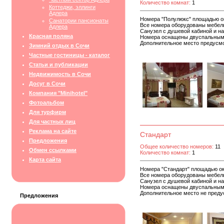
Количество комнат:
1
Коттеджи, эллинги
Адлера
Номера "Полулюкс" площадью ок
Санатории пансионаты
Все номера оборудованы мебель
Адлера
Санузел с душевой кабиной и н
Красная поляна
Номера оснащены двуспальным
Дополнительное место предусм
Зимний отдых в Сочи
Частные гостиницы - каталог
Статьи и публикации
Недвижимость в Сочи
Досуг в Сочи
Компания "Minihotel"
Фотоальбом
Для турфирм
Для частных лиц
Реклама на сайте
Стандарт
Предложения
Общее количество номеров:
11
Обмен ссылками
Количество комнат:
1
Карта сайта
Номера "Стандарт" площадью ок
Все номера оборудованы мебель
Санузел с душевой кабиной и н
Номера оснащены двуспальным
Дополнительное место не преду
Предложения