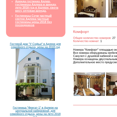
Аренда гостиниц Адлер,
гостиницы Адлера в аренду,
лето 2018 год в Адлере, квота
мест, оптовая аренда,
Гостиницы Сочи частный
сектор Адлера частные
гостиницы цены 2018 без
посредников
Комфорт
Общее количество номеров:
27
Количество комнат:
1
Гостевой дом "У Софьи" в Адлере для
семейного отдыха, цены на 2018 год
Номера "Комфорт" площадью око
Все номера оборудованы мебель
Санузел с душевой кабиной и н
Номера оснащены двуспальным
Дополнительное место предусм
Гостиница "Фрегат-1" в Адлере на
центральной набережной, для
семейного отдыха, цены на лето 2018