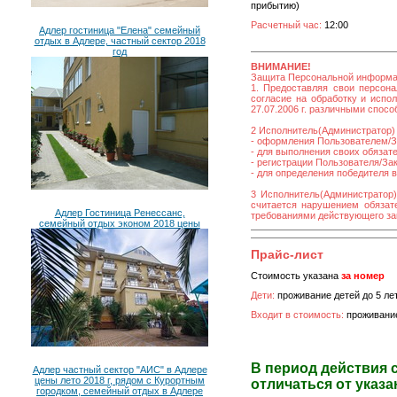
прибытию)
Расчетный час:
12:00
Адлер гостиница "Елена" семейный
отдых в Адлере, частный сектор 2018
год
ВНИМАНИЕ!
Защита Персональной информ
1. Предоставляя свои персона
согласие на обработку и исп
27.07.2006 г. различными спос
2 Исполнитель(Администратор) 
- оформления Пользователем/За
- для выполнения своих обязат
- регистрации Пользователя/Зака
- для определения победителя 
3 Исполнитель(Администратор)
считается нарушением обязате
Адлер Гостиница Ренессанс,
требованиями действующего за
семейный отдых эконом 2018 цены
Прайс-лист
Стоимость указана
за номер
Дети:
проживание детей до 5 лет
Входит в стоимость:
проживание
В период действия 
Адлер частный сектор "АИС" в Адлере
цены лето 2018 г, рядом с Курортным
отличаться от указа
городком, семейный отдых в Адлере