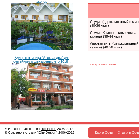
эконом
Студио (однокомнатный с мин
(30-36 кв/м)
Студио-Комфорт (двухкомнатн
кухней) (39-44 кв/м)
Апартаменты (двухкомнатный 
кухней) (48-56 кв/м)
Адлер гостиница "Александра" для
семейного отдыха цены лето 2018 г.
Номера описание
© Интернет-агентство
"Minihotel"
2006-2012
© Сделано в
студии "Elite Design" 2006-2012
Карта Сочи
Отдых в Соч