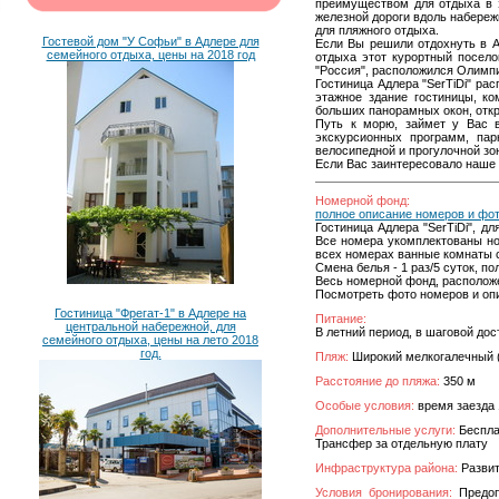
преимуществом для отдыха в э
железной дороги вдоль набереж
для пляжного отдыха.
Гостевой дом "У Софьи" в Адлере для
Если Вы решили отдохнуть в А
семейного отдыха, цены на 2018 год
отдыха этот курортный посело
"Россия", расположился Олимпи
Гостиница Адлера "SerTiDi" ра
этажное здание гостиницы, к
больших панорамных окон, отк
Путь к морю, займет у Вас в
экскурсионных программ, пар
велосипедной и прогулочной зо
Если Вас заинтересовало наше 
Номерной фонд:
полное описание номеров и фо
Гостиница Адлера "SerTiDi", 
Все номера укомплектованы но
всех номерах ванные комнаты 
Смена белья - 1 раз/5 суток, пол
Весь номерной фонд, расположе
Посмотреть фото номеров и опи
Гостиница "Фрегат-1" в Адлере на
Питание:
центральной набережной, для
В летний период, в шаговой до
семейного отдыха, цены на лето 2018
год.
Пляж:
Широкий мелкогалечный 
Расстояние до пляжа:
350 м
Особые условия:
время заезда 
Дополнительные услуги:
Беспла
Трансфер за отдельную плату
Инфраструктура района:
Развит
Условия бронирования:
Предопл