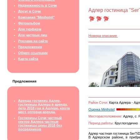
Недвижимость в Сочи
Адлер гостиница "SerT
Досуг в Сочи
Компания "Minihotel"
Фотоальбом
Для турфирм
Для частных лиц
Номера описание
Реклама на сайте
Предложения
Обмен ссылками
Карта сайта
Предложения
Аренда гостиниц Адлер,
Район Сочи:
Карта Адлера - Адл
гостиницы Адлера в аренду,
лето 2018 год в Адлере, квота
Оценка Minihotel
:
мест, оптовая аренда,
Месторасположение:
Адлер, с. 
Гостиницы Сочи частный
сектор Адлера частные
Период работы:
Круглогодично
гостиницы цены 2018 без
посредников
Адлер частная гостиница SerTiD
В Адлерском районе, в прибр