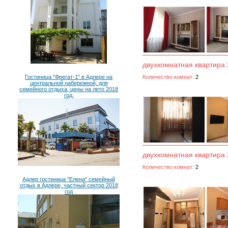
двухкомнатная квартира 
Гостиница "Фрегат-1" в Адлере на
Количество комнат:
2
центральной набережной, для
семейного отдыха, цены на лето 2018
год.
двухкомнатная квартира 
Количество комнат:
2
Адлер гостиница "Елена" семейный
отдых в Адлере, частный сектор 2018
год