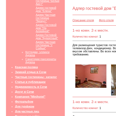
гостиница "Белый
Аист"
Адлер гостевой
Адлер гостевой дом "
дом "Елена"
Адлер Частная
гостиница
Описание отеля
Фото отеля
"Крокус"
Адлер Гостевой
дом "На
1-но комн. 2-х местн.
Аллейной"
Адлер Гостевой
Количество комнат:
1
дом "Курортный"
Адлер Частная
гостиница "У
Для размещения туристов госте
Софьи"
телевизор,фен, кондиционер. 
вкусом обставлены. Во всех но
Коттеджи, эллинги
требованию.
Адлера
Санатории пансионаты
Адлера
Красная поляна
Зимний отдых в Сочи
Частные гостиницы - каталог
Статьи и публикации
Недвижимость в Сочи
Досуг в Сочи
Компания "Minihotel"
1-но комн. 2-х местн.
Фотоальбом
Для турфирм
Количество комнат:
1
Для частных лиц