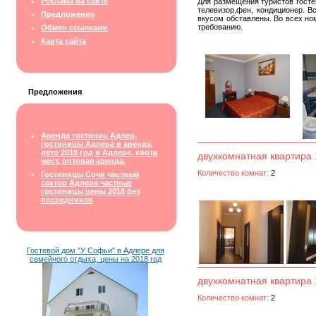
Реклама на сайте
Для размещения туристов госте
телевизор,фен, кондиционер. 
Предложения
вкусом обставлены. Во всех но
требованию.
Обмен ссылками
Карта сайта
Предложения
Аренда гостиниц Адлер,
гостиницы Адлера в аренду,
лето 2018 год в Адлере, квота
двухкомнатная квартира 
мест, оптовая аренда,
Количество комнат:
2
Гостиницы Сочи частный
сектор Адлера частные
гостиницы цены 2018 без
посредников
Гостевой дом "У Софьи" в Адлере для
семейного отдыха, цены на 2018 год
двухкомнатная квартира 
Количество комнат:
2