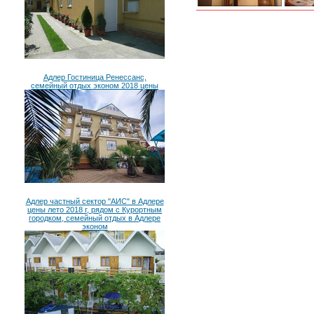
Адлер Гостиница Ренессанс,
семейный отдых эконом 2018 цены
Адлер частный сектор "АИС" в Адлере
цены лето 2018 г, рядом с Курортным
городком, семейный отдых в Адлере
эконом