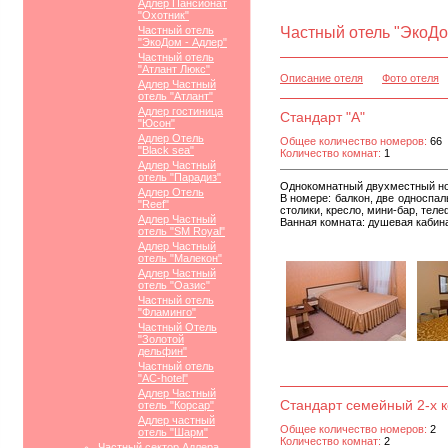
Адлер Пансионат
"Охотник"
Частный отель
Частный отель "ЭкоДо
"ЭкоДом - Адлер"
Частный отель
"Атлант Люкс"
Описание отеля
Фото отеля
Адлер Частный
отель "Атлант"
Адлер гостиница
Стандарт "А"
"Юсон"
Адлер Отель
Общее количество номеров:
66
"Black sea"
Количество комнат:
1
Адлер Частный
отель "Парадиз"
Однокомнатный двухместный ном
Адлер Отель
В номере: балкон, две односпа
"Reef"
столики, кресло, мини-бар, теле
Адлер Частный
Ванная комната: душевая кабин
отель "SM Royal"
Адлер Частный
отель "Малекон"
Адлер Частный
отель "Оазис"
Частный отель
"Фламинго"
Частный Отель
"Золотой
дельфин"
Частный отель
"АС-hotel"
Адлер Частный
Стандарт семейный 2-х 
отель "Корсар"
Адлер частный
Общее количество номеров:
2
отель "Шарм"
Количество комнат:
2
Частный сектор Адлера