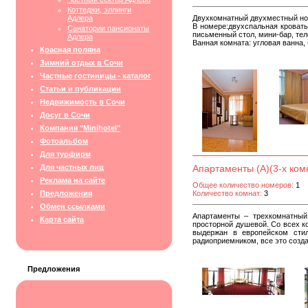
Коттеджи, эллинги
Адлера
Двухкомнатный двухместный но
В номере:двухспальная кровать
Санатории пансионаты
письменный стол, мини-бар, тел
Адлера
Ванная комната: угловая ванна,
Красная поляна
Зимний отдых в Сочи
Частные гостиницы - каталог
Статьи и публикации
Недвижимость в Сочи
Досуг в Сочи
Компания "Minihotel"
Фотоальбом
Для турфирм
Для частных лиц
Апартаменты (А)(3-х ком
Реклама на сайте
Общее количество номеров:
1
Предложения
Количество комнат:
3
Обмен ссылками
Апартаменты – трехкомнатный 
Карта сайта
просторной душевой. Со всех к
выдержан в европейском стил
радиоприемником, все это созд
Предложения