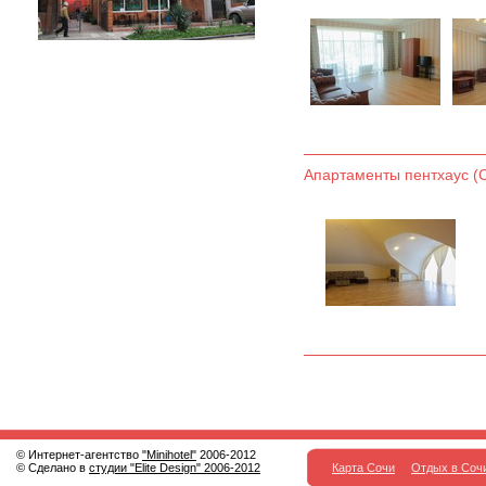
Апартаменты пентхаус (С
© Интернет-агентство
"Minihotel"
2006-2012
© Сделано в
студии "Elite Design" 2006-2012
Карта Сочи
Отдых в Соч