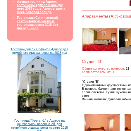
Аренда гостиниц Адлер,
гостиницы Адлера в аренду,
лето 2018 год в Адлере, квота
мест, оптовая аренда,
Апартаменты (А)(3-х ком
Гостиницы Сочи частный
сектор Адлера частные
гостиницы цены 2018 без
посредников
Гостевой дом "У Софьи" в Адлере для
семейного отдыха, цены на 2018 год
Студия "В"
Общее количество номеров:
21
Количество комнат:
1
"Студия "В"
Однокомнатный двухместный ном
В номере: балкон, две односпа
сплит-система. Кухня: кухонный
стол.
Ванная комната: душевая кабин
Гостиница "Фрегат-1" в Адлере на
центральной набережной, для
семейного отдыха, цены на лето 2018