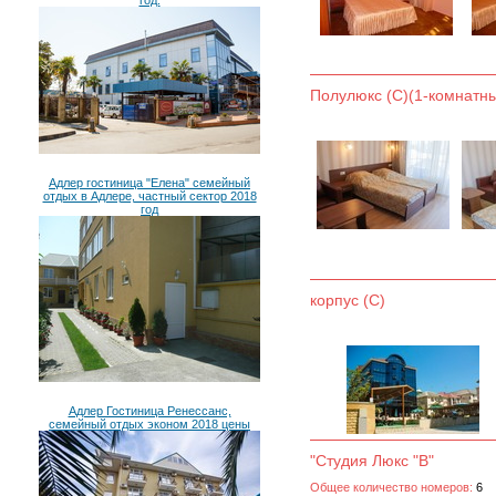
год.
Полулюкс (С)(1-комнатн
Адлер гостиница "Елена" семейный
отдых в Адлере, частный сектор 2018
год
корпус (С)
Адлер Гостиница Ренессанс,
семейный отдых эконом 2018 цены
"Студия Люкс "В"
Общее количество номеров:
6