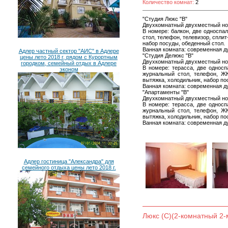
Количество комнат:
2
"Студия Люкс "В"
Двухкомнатный двухместный но
В номере: балкон, две односпа
стол, телефон, телевизор, спли
набор посуды, обеденный стол.
Ванная комната: современная д
Адлер частный сектор "АИС" в Адлере
"Студия Делюкс "В"
цены лето 2018 г, рядом с Курортным
Двухкомнатный двухместный но
городком, семейный отдых в Адлере
В номере: терасса, две однос
эконом
журнальный стол, телефон, ЖК
вытяжка, холодильник, набор по
Ванная комната: современная д
"Апартаменты "В"
Двухкомнатный двухместный но
В номере: терасса, две однос
журнальный стол, телефон, ЖК
вытяжка, холодильник, набор по
Ванная комната: современная д
Адлер гостиница "Александра" для
семейного отдыха цены лето 2018 г.
Люкс (С)(2-комнатный 2-