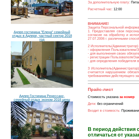
За дополнительную плату:
Питан
Расчетный час:
12:00
ВНИМАНИЕ!
Защита Персональной информ
1. Предоставляя свои персона
Адлер гостиница "Елена" семейный
согласие на обработку и исп
отдых в Адлере, частный сектор 2018
27.07.2006 г. различными спос
год
2 Исполнитель(Администратор) 
- оформления Пользователем/За
- для выполнения своих обязат
- регистрации Пользователя/Зака
- для определения победителя 
3 Исполнитель(Администратор)
считается нарушением обязате
требованиями действующего за
Прайс-лист
Адлер Гостиница Ренессанс,
Стоимость указана
за номер
семейный отдых эконом 2018 цены
Дети:
без ограничений
Входит в стоимость:
Проживани
В период действия 
отличаться от указа