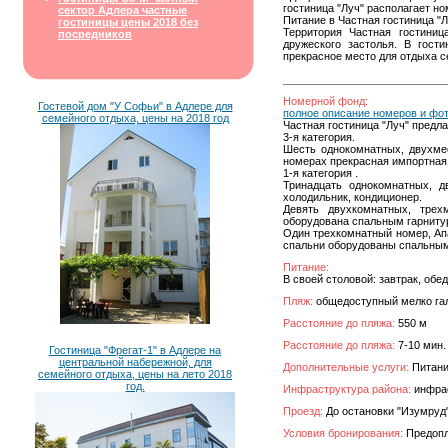
гостиница "Луч" располагает н
сектор Адлера частные
Питание в Частная гостиница "Л
гостиницы цены 2018 без
Территория Частная гостиниц
посредников
дружеского застолья. В гост
прекрасное место для отдыха с
Номерной фонд:
Гостевой дом "У Софьи" в Адлере для
полное описание номеров и фо
семейного отдыха, цены на 2018 год
Частная гостиница "Луч" предла
3-я категория.
Шесть однокомнатных, двухмес
номерах прекрасная импортная 
1-я категория .
Тринадцать однокомнатных, д
холодильник, кондиционер.
Девять двухкомнатных, трех
оборудована спальным гарнитур
Один трехкомнатный номер, Апа
спальни оборудованы спальными
Питание:
В своей столовой: завтрак, обед
Пляж:
общедоступный мелко гал
Расстояние до пляжа:
550 м
Расстояние до пляжа:
7-10 мин.
Гостиница "Фрегат-1" в Адлере на
центральной набережной, для
Дополнительные услуги:
Питание
семейного отдыха, цены на лето 2018
год.
Инфраструктура района:
инфрас
Проезд:
До остановки "Изумруд
Условия бронирования:
Предопла