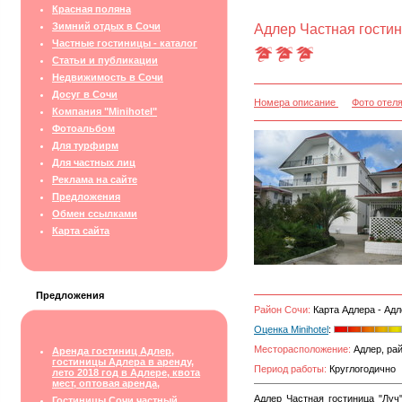
Красная поляна
Зимний отдых в Сочи
Адлер Частная гостин
Частные гостиницы - каталог
Статьи и публикации
Недвижимость в Сочи
Досуг в Сочи
Номера описание
Фото отел
Компания "Minihotel"
Фотоальбом
Для турфирм
Для частных лиц
Реклама на сайте
Предложения
Обмен ссылками
Карта сайта
Предложения
Район Сочи:
Карта Адлера - Адл
Оценка Minihotel
:
Месторасположение:
Адлер, рай
Аренда гостиниц Адлер,
гостиницы Адлера в аренду,
Период работы:
Круглогодично
лето 2018 год в Адлере, квота
мест, оптовая аренда,
Адлер Частная гостиница "Луч
Гостиницы Сочи частный