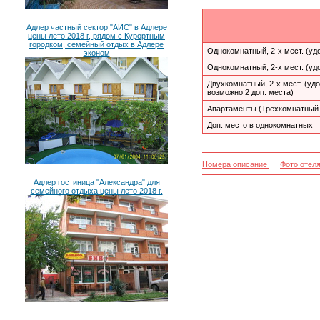
Адлер частный сектор "АИС" в Адлере
цены лето 2018 г, рядом с Курортным
городком, семейный отдых в Адлере
Однокомнатный, 2-х мест. (уд
эконом
Однокомнатный, 2-х мест. (уд
Двухкомнатный, 2-х мест. (уд
возможно 2 доп. места)
Апартаменты (Трехкомнатный
Доп. место в однокомнатных
Номера описание
Фото отел
Адлер гостиница "Александра" для
семейного отдыха цены лето 2018 г.