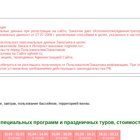
ации
льные данные при регистрации на сайте, Заказчик даёт Исполнителю(Администрато
нальных данных» от 27.07.2006 г. различными способами в целях, указанных в наст
использует персональные данные Заказчика в целях:
казчиком Заказа в Интернет-магазине «ughotel.ru»;
ельств перед Пользователем/Заказчиком.
зчика на Сайте ughotel.ru;
в акциях, проводимых Администрацией Сайта;
 обязуется не разглашать полученную от Пользователя/Заказчика информацию. При э
рытия установлена требованиями действующего законодательства РФ.
, завтрак, пользование бассейном, территорией виллы.
специальных программ и праздничных туров, стоимость
11.01 - 31.03
01.04 - 14.06
15.06 - 30.09
01.10 - 14.11
15.11 - 29.12
в сутки
в сутки
в сутки
в сутки
в сутки