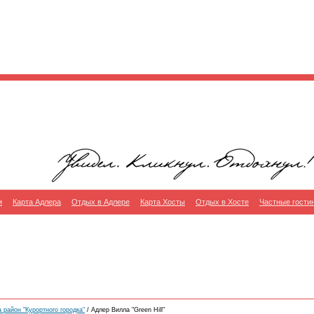
и
Карта Адлера
Отдых в Адлере
Карта Хосты
Отдых в Хосте
Частные гости
 район "Курортного городка"
/ Адлер Вилла "Green Hill"