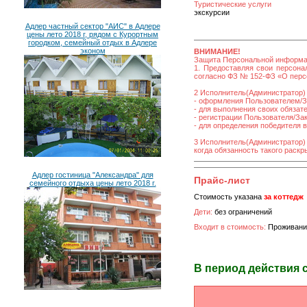
Туристические услуги
экскурсии
Адлер частный сектор "АИС" в Адлере
цены лето 2018 г, рядом с Курортным
городком, семейный отдых в Адлере
эконом
ВНИМАНИЕ!
Защита Персональной информ
1. Предоставляя свои персона
согласно ФЗ № 152-ФЗ «О персо
2 Исполнитель(Администратор) 
- оформления Пользователем/За
- для выполнения своих обязат
- регистрации Пользователя/Зака
- для определения победителя 
3 Исполнитель(Администратор)
когда обязанность такого раск
Адлер гостиница "Александра" для
Прайс-лист
семейного отдыха цены лето 2018 г.
Стоимость указана
за коттедж
Дети:
без ограничений
Входит в стоимость:
Проживание
В период действия 