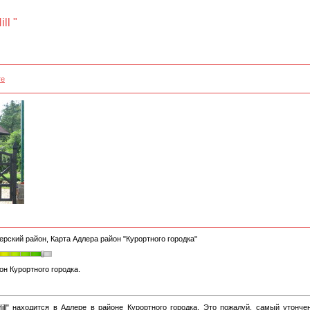
ll "
те
ерский район, Карта Адлера район "Курортного городка"
н Курортного городка.
ill" находится в Адлере в районе Курортного городка. Это пожалуй, самый утонче