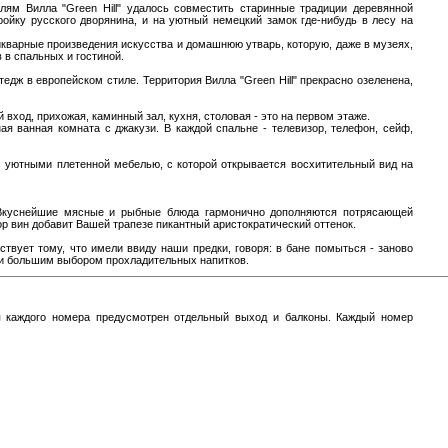
ям Вилла "Green Hill" удалось совместить старинные традиции деревянной
йку русского дворянина, и на уютный немецкий замок где-нибудь в лесу на
тикварные произведения искусства и домашнюю утварь, которую, даже в музеях,
 в спальных и гостиной.
тедж в европейском стиле. Территория Вилла "Green Hill" прекрасно озеленена,
 вход, прихожая, каминный зал, кухня, столовая - это на первом этаже.
ая ванная комната с джакузи. В каждой спальне - телевизор, телефон, сейф,
 с уютными плетенной мебелью, с которой открывается восхитительный вид на
. Вкуснейшие мясные и рыбные блюда гармонично дополняются потрясающей
ор вин добавит Вашей трапезе пикантный аристократический оттенок.
ствует тому, что имели ввиду наши предки, говоря: в бане помыться - заново
м и большим выбором прохладительных напитков.
Для каждого номера предусмотрен отдельный выход и балконы. Каждый номер