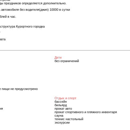
ды праздников определяется дополнительно.
 автомобиля без водителя(джип) 10000 в сутки
блей в час.
труктура Курортного городка
"
ата
Дети
без ограничений
е пищи не предусмотрено
Отдых и спорт
бассейн
бильярд
ия
прокат авто
прокат спортивного и пляжного инвентаря
сауна
теннис настольный
экскурсии