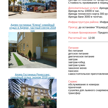
Стоимость проживания в перио
Дополнительные услуги:
Аренда
Аренда яхты 10000 в час.
Аренда теннисного корта 300 ру
Аренда бани 3000 в чел/час.
Инфраструктура района:
Инфрас
Адлер гостиница "Елена" семейный
Проезд:
до остановки "Изумруд
отдых в Адлере, частный сектор 2018
год
Условия бронирования:
Предопл
Расчетный час:
12:00
Питание
без питания
детское питание
диетическое питание
завтрак
завтрак+обед
завтрак+ужин
заказное меню
пансион
самостоятельное приготовлени
Адлер Гостиница Ренессанс,
семейный отдых эконом 2018 цены
Сервис
обслуживание в номерах
прачечная
сушилка для лыжного снаряжен
трансфер