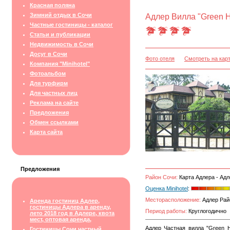
Красная поляна
Зимний отдых в Сочи
Адлер Вилла "Green Hi
Частные гостиницы - каталог
Статьи и публикации
Недвижимость в Сочи
Досуг в Сочи
Фото отеля
Смотреть на кар
Компания "Minihotel"
Фотоальбом
Для турфирм
Для частных лиц
Реклама на сайте
Предложения
Обмен ссылками
Карта сайта
Предложения
Район Сочи:
Карта Адлера - Адл
Оценка Minihotel
:
Месторасположение:
Адлер Райо
Аренда гостиниц Адлер,
гостиницы Адлера в аренду,
Период работы:
Круглогодично
лето 2018 год в Адлере, квота
мест, оптовая аренда,
Адлер Частная вилла "Green H
Гостиницы Сочи частный