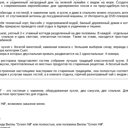
ле, и уединенный загородный дом на зеленой лужайке с видом на море. Создател
 с современными европейскими: дом одновременно похож и на приусадебную постро
бихода: в гостиной, в каминном зале, в кухне и даже в спальнях можно отыскать ан
 всё: от спутниковой антенны до посудомоечной машины, от Интернета до DVD-плееров
себя теннисный корт, бассейн с подогреваемой водой, банный деревянный домик и кот
 Вы прекрасно проведете свой отдых в Адлере в уединении и тишине.
- шале, уютный 2-х этажный коттедж разделенный на две половины. В каждой - отдельный
спальни и одна светлая, элегантная гостиная. Также на этаже, находится просторн
абинкой.
я кухня с богатой винотекой, каминная комната с большим выбором сигар, веранда
ера категории Сьют.
мера в которых двуспальная кровать раздвигается на 2 односпальные- 4 номера.
ресторана представляет гостям собрание лучших традиций классической кухни
закуски, приготовленные из местных продуктов по старинным рецептам. А богатый выб
 Построенная настоящими мастерами по старинным традициям, она полностью соответ
видов к услугам наших гостей, а в комнате отдыха, горячий разнотравный чай с медо
l" - это гостиная с камином, оборудованная кухня, два санузла, две спальни. 
астное пространство для отдыха.
Hill", возможно заказное меню.
.
а Виллы "Green Hill" или полностью, или половина Виллы "Green Hill".
отрена!