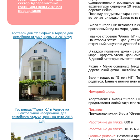
одновременно и роскошное ша
сектор Адлера частные
архитектуры середины 19 века
гостиницы цены 2018 без
берегах Рейна.
посредников
Повсюду предметы старинного о
встречается редко. Здесь есть
Вилла "Green Hill" включает в 
прекрасный вид на море, здесь
Гостевой дом "У Софьи" в Адлере для
Главное строение "Green Hill" 
семейного отдыха, цены на 2018 год
На втором этаже - две уютные 
отдельный санузел с душевой к
В каждой половине дома - сво
море. Гордость отеля - два ном
В данной категории имеются но
Кухня - Меню основных блюд 
деревенской кухни. Настойки, 
Баня - гордость "Green Hill".
родиться. Банные веники пяти 
Номерной фонд:
Апартаменты виллы "Green Hil
представляет собой закрытое ч
Гостиница "Фрегат-1" в Адлере на
Питание:
центральной набережной, для
Прекрасная кухня Вилла "Green 
семейного отдыха, цены на лето 2018
год.
Расстояние до пляжа:
800 м
Расстояние до пляжа:
10-15 мин
Особые условия:
Возможна аренд
Аренда по номерам не предусм