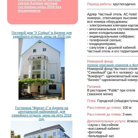
сектор Адлера частные
Период работы:
круглогодично
гостиницы цены 2018 без
посредников
Адлер Частный отель АС-hotel
номерах, отвечающих высоким 
все номера оборудованы:
- электронными ключами-карта
- многоканальным спутниковым
Гостевой дом "У Софьи" в Адлере для
- мини-холодильниками;
семейного отдыха, цены на 2018 год
- индивидуальными сейфами;
- телефонной связью;
- кондиционерами;
- санузлом с душевой кабиной.
Частный отель и его территори
Номерной фонд:
полное описание номеров и фо
Номерной фонд Частного отеля 
"Семейный" (до 4-х человек)- 
"Комфорт"- однокомнатный ном
"Бизнес"-однокомнатный номер
Питание:
В ресторане "Public" при отеле
(заказное меню)
Пляж:
Городской (общедоступн
Расстояние до пляжа:
100 м
Гостиница "Фрегат-1" в Адлере на
центральной набережной, для
Расстояние до пляжа:
3 мин.
семейного отдыха, цены на лето 2018
год.
Дополнительные услуги:
Атмосф
-сауна с бассейном
-массажный кабинет
-фитобар
-бильярдный зал