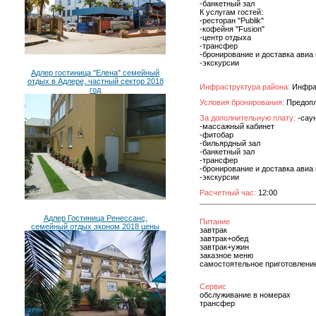
-банкетный зал
К услугам гостей:
-ресторан "Publik"
-кофейня "Fusion"
-центр отдыха
-трансфер
-бронирование и доставка авиа 
-экскурсии
Адлер гостиница "Елена" семейный
отдых в Адлере, частный сектор 2018
Инфраструктура района:
Инфрас
год
Условия бронирования:
Предопла
За дополнительную плату:
-сау
-массажный кабинет
-фитобар
-бильярдный зал
-банкетный зал
-трансфер
-бронирование и доставка авиа 
-экскурсии
Расчетный час:
12:00
Адлер Гостиница Ренессанс,
Питание
семейный отдых эконом 2018 цены
завтрак
завтрак+обед
завтрак+ужин
заказное меню
самостоятельное приготовлени
Сервис
обслуживание в номерах
трансфер