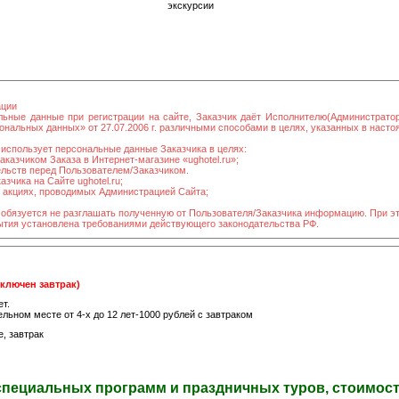
экскурсии
ации
льные данные при регистрации на сайте, Заказчик даёт Исполнителю(Администрато
нальных данных» от 27.07.2006 г. различными способами в целях, указанных в наст
использует персональные данные Заказчика в целях:
казчиком Заказа в Интернет-магазине «ughotel.ru»;
ельств перед Пользователем/Заказчиком.
зчика на Сайте ughotel.ru;
в акциях, проводимых Администрацией Сайта;
 обязуется не разглашать полученную от Пользователя/Заказчика информацию. При э
рытия установлена требованиями действующего законодательства РФ.
включен завтрак)
т.
льном месте от 4-х до 12 лет-1000 рублей с завтраком
, завтрак
специальных программ и праздничных туров, стоимость