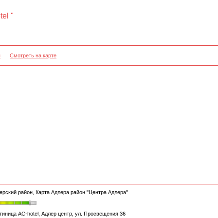
el "
я
Смотреть на карте
ерский район, Карта Адлера район "Центра Адлера"
тиница АС-hotel, Адлер центр, ул. Просвещения 36