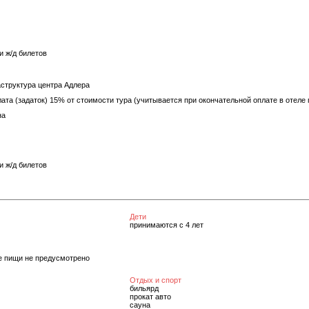
и ж/д билетов
труктура центра Адлера
та (задаток) 15% от стоимости тура (учитывается при окончательной оплате в отеле
на
и ж/д билетов
Дети
принимаются с 4 лет
е пищи не предусмотрено
Отдых и спорт
бильярд
прокат авто
сауна