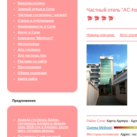
Красная поляна
Зимний отдых в Сочи
Частный отель "АС-hot
Частные гостиницы - каталог
Статьи и публикации
Недвижимость в Сочи
Досуг в Сочи
Номера описание
Фото отел
Компания "Minihotel"
Фотоальбом
Для турфирм
Для частных лиц
Реклама на сайте
Предложения
Обмен ссылками
Карта сайта
Предложения
Аренда гостиниц Адлер,
Район Сочи:
Карта Адлера - Адл
гостиницы Адлера в аренду,
лето 2018 год в Адлере, квота
Оценка Minihotel
:
мест, оптовая аренда,
Месторасположение:
Адрес: гос
Гостиницы Сочи частный