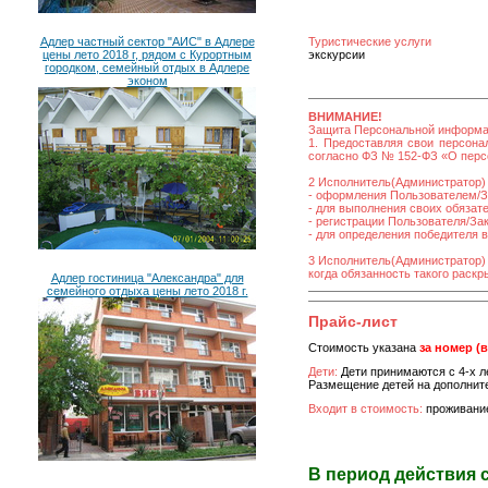
Адлер частный сектор "АИС" в Адлере
Туристические услуги
цены лето 2018 г, рядом с Курортным
экскурсии
городком, семейный отдых в Адлере
эконом
ВНИМАНИЕ!
Защита Персональной информ
1. Предоставляя свои персона
согласно ФЗ № 152-ФЗ «О персо
2 Исполнитель(Администратор) 
- оформления Пользователем/За
- для выполнения своих обязат
- регистрации Пользователя/Зака
- для определения победителя 
3 Исполнитель(Администратор)
когда обязанность такого раск
Адлер гостиница "Александра" для
семейного отдыха цены лето 2018 г.
Прайс-лист
Стоимость указана
за номер (
Дети:
Дети принимаются с 4-х ле
Размещение детей на дополните
Входит в стоимость:
проживание
В период действия 