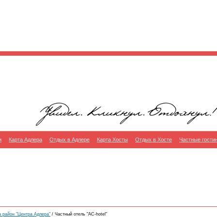
и
Карта Адлера
Отдых в Адлере
Карта Хосты
Отдых в Хосте
Частные гости
а район "Центра Адлера"
/ Частный отель "АС-hotel"