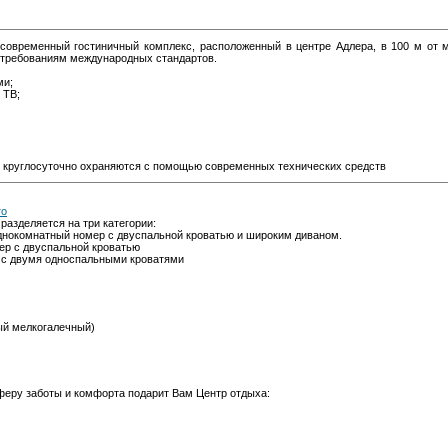
 современный гостиничный комплекс, расположенный в центре Адлера, в 100 м от 
требованиям международных стандартов.
ми;
 ТВ;
я круглосуточно охраняются с помощью современных технических средств
то
разделяется на три категории:
однокомнатный номер с двуспальной кроватью и широким диваном.
ер с двуспальной кроватью
 с двумя односпальными кроватями
ый мелкогалечный)
еру заботы и комфорта подарит Вам Центр отдыха: