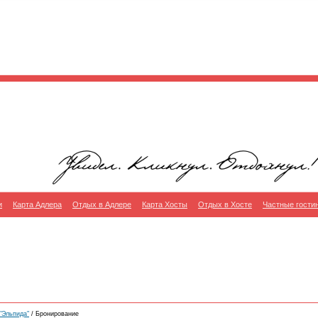
и
Карта Адлера
Отдых в Адлере
Карта Хосты
Отдых в Хосте
Частные гости
"Эльпида"
/ Бронирование