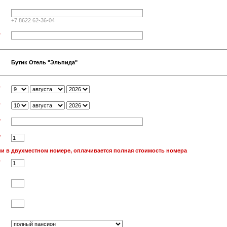
+7 8622 62-36-04
*
Бутик Отель "Эльпида"
*
*
*
*
и в двухместном номере, оплачивается полная стоимость номера
*