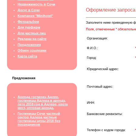
Недвижимость в Сочи
Оформление запроса
Досуг в Сочи
Компания "Minihotel"
Фотоальбом
Заполните ниже приведенную ф
Для турфирм
Поля, отмеченные * обязательн
Для частных лиц
Организация:
Реклама на сайте
Предложения
Ф.И.О.:
Обмен ссылками
Карта сайта
Город:
Юридический адрес:
Предложения
Почтовый адрес:
Аренда гостиниц Адлер,
гостиницы Адлера в аренду,
ИНН:
лето 2018 год в Адлере, квота
мест, оптовая аренда,
Гостиницы Сочи частный
Банковские реквизиты:
сектор Адлера частные
гостиницы цены 2018 без
посредников
Телефон с кодом города: