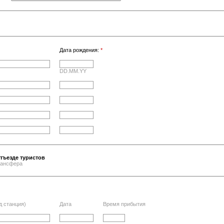
Дата рождения:
*
DD.MM.YY
тъезде туристов
трансфера
д станция)
Дата
Время прибытия