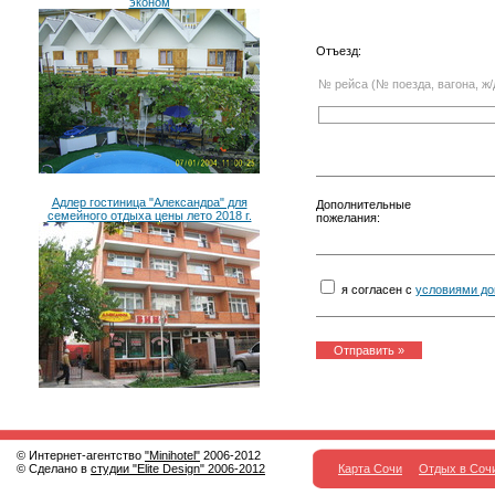
эконом
Отъезд:
№ рейса (№ поезда, вагона, ж/
Адлер гостиница "Александра" для
Дополнительные
семейного отдыха цены лето 2018 г.
пожелания:
я согласен с
условиями до
© Интернет-агентство
"Minihotel"
2006-2012
© Сделано в
студии "Elite Design" 2006-2012
Карта Сочи
Отдых в Соч