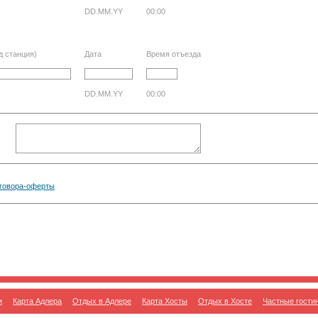
DD.MM.YY
00:00
д станция)
Дата
Время отъезда
DD.MM.YY
00:00
говора-оферты
и
Карта Адлера
Отдых в Адлере
Карта Хосты
Отдых в Хосте
Частные гости