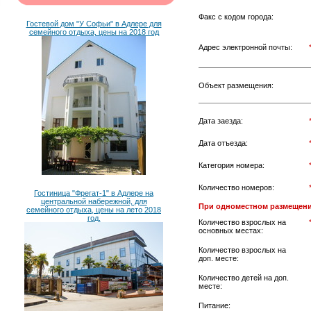
Факс с кодом города:
Гостевой дом "У Софьи" в Адлере для
семейного отдыха, цены на 2018 год
Адрес электронной почты:
Объект размещения:
Дата заезда:
Дата отъезда:
Категория номера:
Количество номеров:
Гостиница "Фрегат-1" в Адлере на
центральной набережной, для
При одноместном размещени
семейного отдыха, цены на лето 2018
год.
Количество взрослых на
основных местах:
Количество взрослых на
доп. месте:
Количество детей на доп.
месте:
Питание: