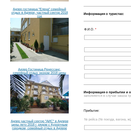
Адлер гостиница "Елена" семейный
отдых в Адлере, частный сектор 2018
Информация о туристах:
год
Ф.И.О.
*
Адлер Гостиница Ренессанс,
семейный отдых эконом 2018 цены
Информация о прибытии и о
заполняется в случае заказа 
Прибытие:
№ рейса (№ поезда, вагона, ж/
Адлер частный сектор "АИС" в Адлере
цены лето 2018 г, рядом с Курортным
городком, семейный отдых в Адлере