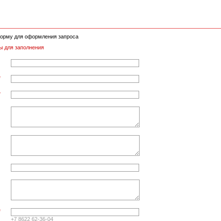
орму для оформления запроса
ы для заполнения
*
*
*
+7 8622 62-36-04