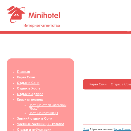
Главная
Карта Сочи
Отдых в Сочи
Карта Сочи
Отдых в Соч
Отдых в Хосте
Отдых в Адлере
Красная поляна
Частные отели категории
"Люкс"
Частные гостиницы
Зимний отдых в Сочи
Частные гостиницы - каталог
Статьи и публикации
Сочи
/ Красная поляна /
Бутик Отель 