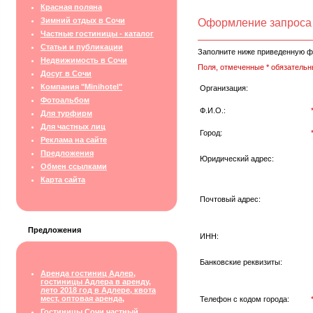
Красная поляна
Зимний отдых в Сочи
Оформление запроса
Частные гостиницы - каталог
Статьи и публикации
Заполните ниже приведенную ф
Недвижимость в Сочи
Поля, отмеченные * обязательн
Досуг в Сочи
Компания "Minihotel"
Организация:
Фотоальбом
Ф.И.О.:
Для турфирм
Для частных лиц
Город:
Реклама на сайте
Предложения
Юридический адрес:
Обмен ссылками
Карта сайта
Почтовый адрес:
Предложения
ИНН:
Банковские реквизиты:
Аренда гостиниц Адлер,
гостиницы Адлера в аренду,
лето 2018 год в Адлере, квота
мест, оптовая аренда,
Телефон с кодом города:
Гостиницы Сочи частный