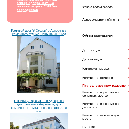
сектор Адлера частные
гостиницы цены 2018 без
Факс с кодом города:
посредников
Адрес электронной почты:
Гостевой дом "У Софьи" в Адлере для
семейного отдыха, цены на 2018 год
Объект размещения:
Дата заезда:
Дата отъезда:
Категория номера:
Количество номеров:
При одноместном размещени
Количество взрослых на
основных местах:
Гостиница "Фрегат-1" в Адлере на
Количество взрослых на
центральной набережной, для
доп. месте:
семейного отдыха, цены на лето 2018
год.
Количество детей на доп.
месте:
Питание: