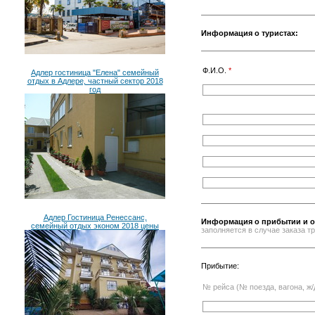
Информация о туристах:
Ф.И.О.
*
Адлер гостиница "Елена" семейный
отдых в Адлере, частный сектор 2018
год
Адлер Гостиница Ренессанс,
Информация о прибытии и о
семейный отдых эконом 2018 цены
заполняется в случае заказа 
Прибытие:
№ рейса (№ поезда, вагона, ж/