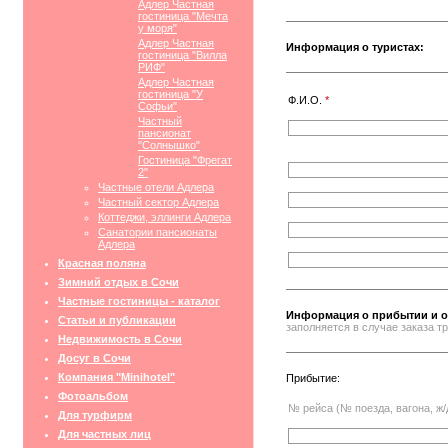
Адлер Частная
гостиница "Мечта
у моря"
Адлер Частная
Информация о туристах:
гостиница "Вилла
РИФ"
Адлер Частная
гостиница "У
Ф.И.О.
*
Софьи"
Частный
пансионат
"Солнышко"
Гостиница "Фрегат
2"
Частные отели Адлера
Частный сектор Адлера
Коттеджи, эллинги Адлера
Санатории пансионаты
Адлера
Красная поляна
Зимний отдых в Сочи
Частные гостиницы - каталог
Информация о прибытии и о
Статьи и публикации
заполняется в случае заказа 
Недвижимость в Сочи
Досуг в Сочи
Компания "Minihotel"
Прибытие:
Фотоальбом
№ рейса (№ поезда, вагона, ж/
Для турфирм
Для частных лиц