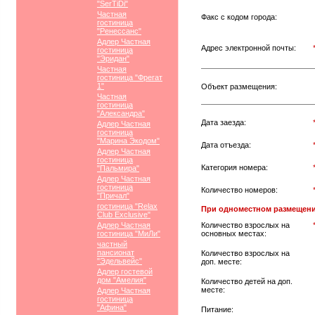
"SerTiDi"
Частная
Факс с кодом города:
гостиница
"Ренессанс"
Адлер Частная
Адрес электронной почты:
гостиница
"Эридан"
Частная
гостиница "Фрегат
1"
Объект размещения:
Частная
гостиница
"Александра"
Дата заезда:
Адлер Частная
гостиница
"Марина Экодом"
Дата отъезда:
Адлер Частная
гостиница
Категория номера:
"Пальмира"
Адлер Частная
гостиница
Количество номеров:
"Причал"
гостиница "Relax
При одноместном размещени
Club Exclusive"
Адлер Частная
Количество взрослых на
гостиница "МиЛи"
основных местах:
частный
пансионат
Количество взрослых на
"Эдельвейс"
доп. месте:
Адлер гостевой
дом "Амелия"
Количество детей на доп.
месте:
Адлер Частная
гостиница
"Афина"
Питание: