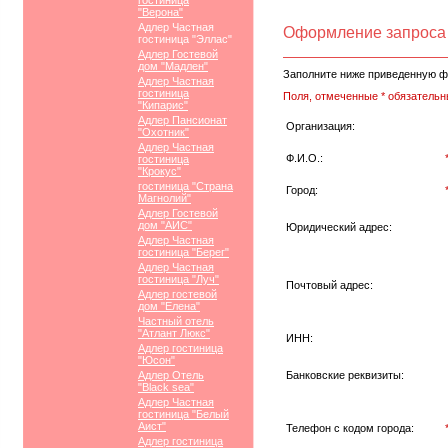
гостиница
"Верона"
Адлер Частная
Оформление запроса
гостиница "Эллас"
Адлер Гостевой
дом "Мадлен"
Заполните ниже приведенную ф
Адлер Частная
гостиница
Поля, отмеченные * обязательн
"Кипарис"
Адлер Пансионат
Организация:
"Охотник"
Адлер Частная
Ф.И.О.:
гостиница
"Крокус"
гостиница "Страна
Город:
Магнолий"
Адлер Гостевой
дом "АИС"
Юридический адрес:
Адлер Частная
гостиница "Берег"
Адлер Частная
гостиница "Луч"
Почтовый адрес:
Адлер гостевой
дом "Елена"
Частный отель
"Атлант Люкс"
ИНН:
Адлер гостиница
"Юсон"
Адлер Отель
Банковские реквизиты:
"Black sea"
Адлер Частная
гостиница "Белый
Аист"
Телефон с кодом города:
Адлер гостиница