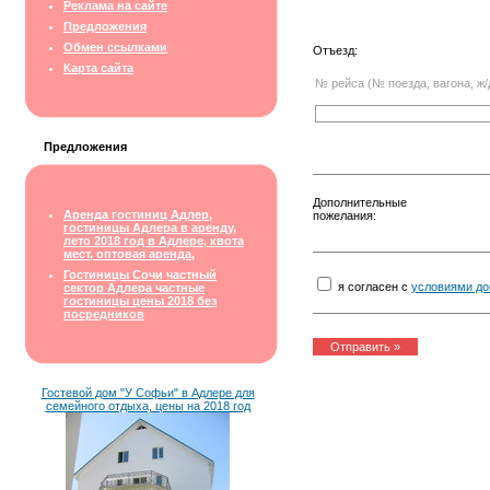
Реклама на сайте
Предложения
Обмен ссылками
Отъезд:
Карта сайта
№ рейса (№ поезда, вагона, ж/
Предложения
Дополнительные
Аренда гостиниц Адлер,
пожелания:
гостиницы Адлера в аренду,
лето 2018 год в Адлере, квота
мест, оптовая аренда,
Гостиницы Сочи частный
я согласен с
условиями до
сектор Адлера частные
гостиницы цены 2018 без
посредников
Гостевой дом "У Софьи" в Адлере для
семейного отдыха, цены на 2018 год