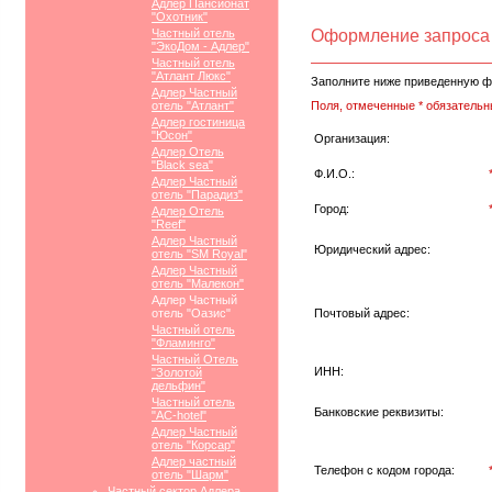
Адлер Пансионат
"Охотник"
Частный отель
Оформление запроса
"ЭкоДом - Адлер"
Частный отель
"Атлант Люкс"
Заполните ниже приведенную ф
Адлер Частный
отель "Атлант"
Поля, отмеченные * обязательн
Адлер гостиница
"Юсон"
Организация:
Адлер Отель
"Black sea"
Ф.И.О.:
Адлер Частный
отель "Парадиз"
Город:
Адлер Отель
"Reef"
Адлер Частный
Юридический адрес:
отель "SM Royal"
Адлер Частный
отель "Малекон"
Адлер Частный
отель "Оазис"
Почтовый адрес:
Частный отель
"Фламинго"
Частный Отель
ИНН:
"Золотой
дельфин"
Частный отель
Банковские реквизиты:
"АС-hotel"
Адлер Частный
отель "Корсар"
Адлер частный
Телефон с кодом города:
отель "Шарм"
Частный сектор Адлера