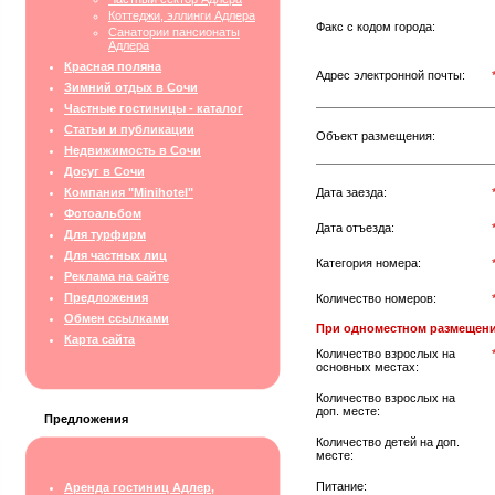
Коттеджи, эллинги Адлера
Факс с кодом города:
Санатории пансионаты
Адлера
Красная поляна
Адрес электронной почты:
Зимний отдых в Сочи
Частные гостиницы - каталог
Статьи и публикации
Объект размещения:
Недвижимость в Сочи
Досуг в Сочи
Компания "Minihotel"
Дата заезда:
Фотоальбом
Дата отъезда:
Для турфирм
Для частных лиц
Категория номера:
Реклама на сайте
Предложения
Количество номеров:
Обмен ссылками
При одноместном размещени
Карта сайта
Количество взрослых на
основных местах:
Количество взрослых на
доп. месте:
Предложения
Количество детей на доп.
месте:
Питание:
Аренда гостиниц Адлер,