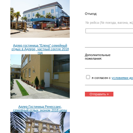
Отъезд:
№ рейса (№ поезда, вагона, ж/
Адлер гостиница "Елена" семейный
отдых в Адлере, частный сектор 2018
год
Дополнительные
пожелания:
я согласен с
условиями до
Адлер Гостиница Ренессанс,
семейный отдых эконом 2018 цены