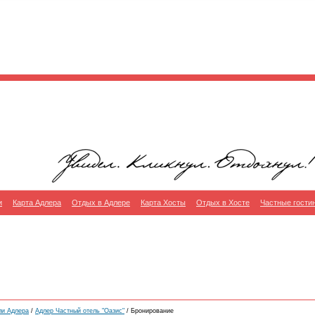
и
Карта Адлера
Отдых в Адлере
Карта Хосты
Отдых в Хосте
Частные гости
ли Адлера
/
Адлер Частный отель "Оазис"
/ Бронирование