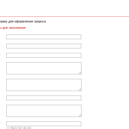
орму для оформления запроса
ы для заполнения
*
*
*
+7 8622 62-36-04