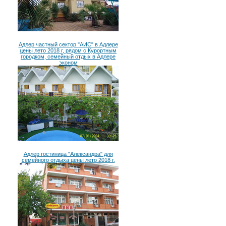
Адлер частный сектор "АИС" в Адлере
цены лето 2018 г, рядом с Курортным
городком, семейный отдых в Адлере
эконом
Адлер гостиница "Александра" для
семейного отдыха цены лето 2018 г.