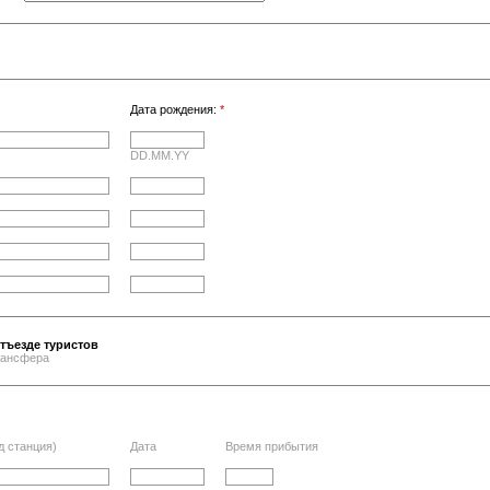
Дата рождения:
*
DD.MM.YY
тъезде туристов
трансфера
д станция)
Дата
Время прибытия