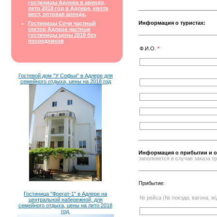
гостиницы Адлера в аренду,
лето 2018 год в Адлере, квота
мест, оптовая аренда,
Информация о туристах:
Гостиницы Сочи частный
сектор Адлера частные
гостиницы цены 2018 без
посредников
Ф.И.О.
*
Гостевой дом "У Софьи" в Адлере для
семейного отдыха, цены на 2018 год
Информация о прибытии и о
заполняется в случае заказа 
Прибытие:
Гостиница "Фрегат-1" в Адлере на
№ рейса (№ поезда, вагона, ж/
центральной набережной, для
семейного отдыха, цены на лето 2018
год.