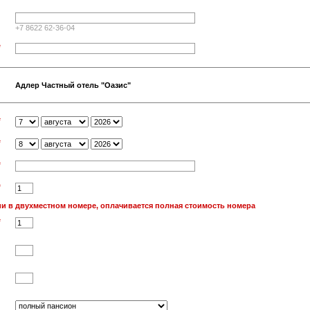
+7 8622 62-36-04
*
Адлер Частный отель "Оазис"
*
*
*
*
и в двухместном номере, оплачивается полная стоимость номера
*