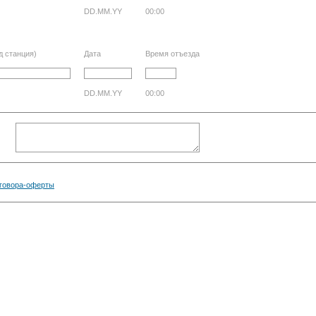
DD.MM.YY
00:00
д станция)
Дата
Время отъезда
DD.MM.YY
00:00
говора-оферты