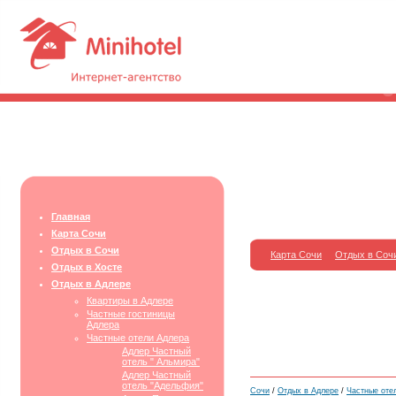
Главная
Карта Сочи
Отдых в Сочи
Карта Сочи
Отдых в Соч
Отдых в Хосте
Отдых в Адлере
Квартиры в Адлере
Частные гостиницы
Адлера
Частные отели Адлера
Адлер Частный
отель " Альмира"
Адлер Частный
отель "Адельфия"
Сочи
/
Отдых в Адлере
/
Частные оте