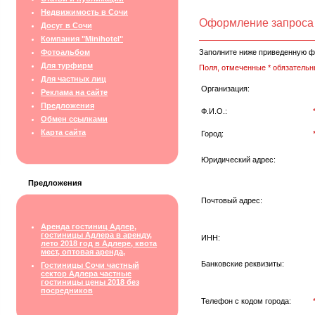
Недвижимость в Сочи
Оформление запроса
Досуг в Сочи
Компания "Minihotel"
Фотоальбом
Заполните ниже приведенную ф
Для турфирм
Поля, отмеченные * обязательн
Для частных лиц
Организация:
Реклама на сайте
Предложения
Ф.И.О.:
Обмен ссылками
Карта сайта
Город:
Юридический адрес:
Предложения
Почтовый адрес:
Аренда гостиниц Адлер,
гостиницы Адлера в аренду,
ИНН:
лето 2018 год в Адлере, квота
мест, оптовая аренда,
Банковские реквизиты:
Гостиницы Сочи частный
сектор Адлера частные
гостиницы цены 2018 без
посредников
Телефон с кодом города: