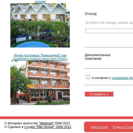
эконом
Отъезд:
№ рейса (№ поезда, вагона, ж/
Дополнительные
Адлер гостиница "Александра" для
пожелания:
семейного отдыха цены лето 2018 г.
я согласен с
условиями до
© Интернет-агентство
"Minihotel"
2006-2012
© Сделано в
студии "Elite Design" 2006-2012
Карта Сочи
Отдых в Соч