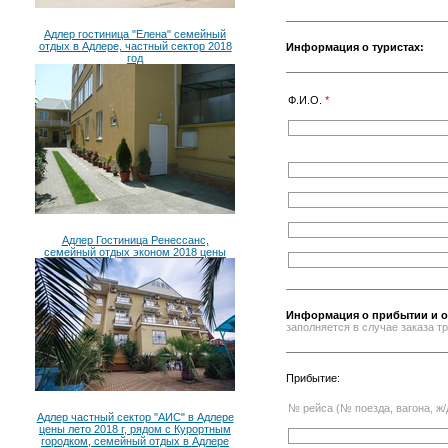
Адлер гостиница "Елена" семейный
отдых в Адлере, частный сектор 2018
Информация о туристах:
год
Ф.И.О.
*
Адлер Гостиница Ренессанс,
семейный отдых эконом 2018 цены
Информация о прибытии и о
заполняется в случае заказа 
Прибытие:
№ рейса (№ поезда, вагона, ж/
Адлер частный сектор "АИС" в Адлере
цены лето 2018 г, рядом с Курортным
городком, семейный отдых в Адлере