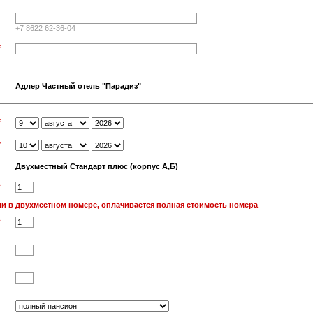
+7 8622 62-36-04
*
Адлер Частный отель "Парадиз"
*
*
Двухместный Стандарт плюс (корпус А,Б)
*
и в двухместном номере, оплачивается полная стоимость номера
*