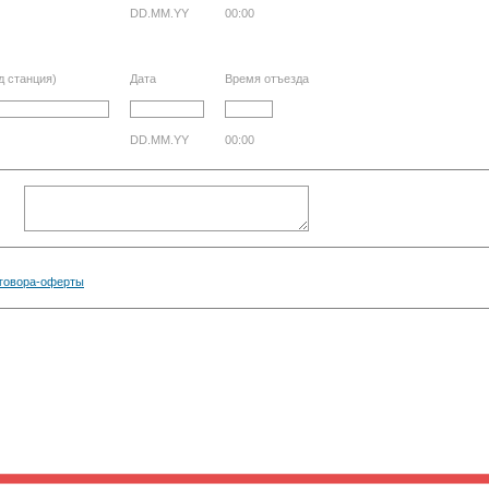
DD.MM.YY
00:00
д станция)
Дата
Время отъезда
DD.MM.YY
00:00
говора-оферты