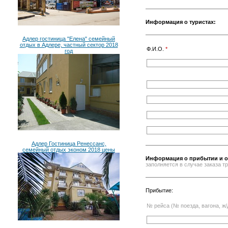
Информация о туристах:
Адлер гостиница "Елена" семейный
отдых в Адлере, частный сектор 2018
Ф.И.О.
*
год
Адлер Гостиница Ренессанс,
семейный отдых эконом 2018 цены
Информация о прибытии и о
заполняется в случае заказа 
Прибытие:
№ рейса (№ поезда, вагона, ж/