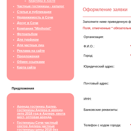
Квартиры в Хосте
Частные гостиницы - каталог
Оформление заявки
Статьи и публикации
Недвижимость в Сочи
Заполните ниже приведенную ф
Досуг в Сочи
Поля, отмеченные * обязательн
Компания "Minihotel"
Фотоальбом
Организация:
Для турфирм
Для частных лиц
Ф.И.О.:
Реклама на сайте
Город:
Предложения
Обмен ссылками
Юридический адрес:
Карта сайта
Почтовый адрес:
Предложения
ИНН:
Аренда гостиниц Адлер,
Банковские реквизиты:
гостиницы Адлера в аренду,
лето 2018 год в Адлере, квота
мест, оптовая аренда,
Гостиницы Сочи частный
Телефон с кодом города:
сектор Адлера частные
гостиницы цены 2018 без