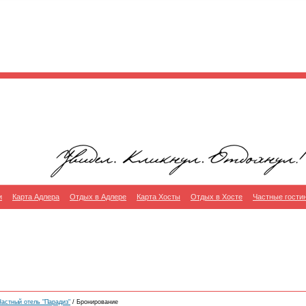
и
Карта Адлера
Отдых в Адлере
Карта Хосты
Отдых в Хосте
Частные гости
астный отель "Парадиз"
/ Бронирование