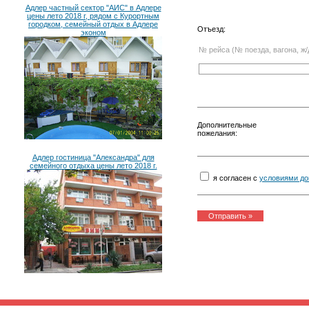
Адлер частный сектор "АИС" в Адлере
цены лето 2018 г, рядом с Курортным
городком, семейный отдых в Адлере
Отъезд:
эконом
№ рейса (№ поезда, вагона, ж/
Дополнительные
пожелания:
Адлер гостиница "Александра" для
семейного отдыха цены лето 2018 г.
я согласен с
условиями до