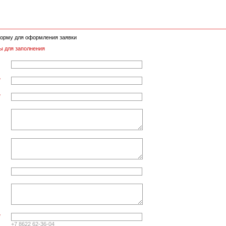
орму для оформления заявки
ы для заполнения
*
*
*
+7 8622 62-36-04