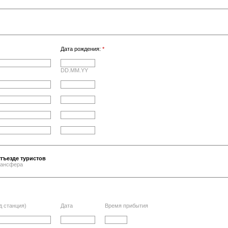
Дата рождения:
*
DD.MM.YY
тъезде туристов
трансфера
д станция)
Дата
Время прибытия