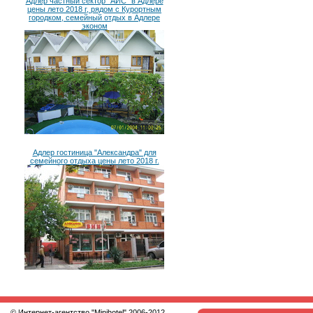
Адлер частный сектор "АИС" в Адлере
цены лето 2018 г, рядом с Курортным
городком, семейный отдых в Адлере
эконом
Адлер гостиница "Александра" для
семейного отдыха цены лето 2018 г.
© Интернет-агентство
"Minihotel"
2006-2012