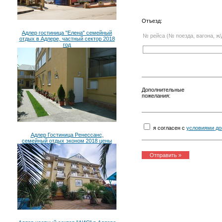
Отъезд:
Адлер гостиница "Елена" семейный
№ рейса (№ поезда, вагона, ж/
отдых в Адлере, частный сектор 2018
год
Дополнительные
пожелания:
я согласен с
условиями до
Адлер Гостиница Ренессанс,
семейный отдых эконом 2018 цены