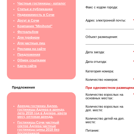
Частные гостиницы - каталог
Факс с кодом города:
Статьи и публикации
Недвижимость в Сочи
Досуг в Сочи
Адрес электронной почты:
Компания "Minihotel"
Фотоальбом
Объект размещения:
Для турфирм
Для частных лиц
Реклама на сайте
Дата заезда:
Предложения
Обмен ссылками
Дата отъезда:
Карта сайта
Категория номера:
Количество номеров:
Предложения
При одноместном размещени
Количество взрослых на
основных местах:
Аренда гостиниц Адлер,
Количество взрослых на
гостиницы Адлера в аренду,
доп. месте:
лето 2018 год в Адлере, квота
мест, оптовая аренда,
Количество детей на доп.
месте:
Гостиницы Сочи частный
сектор Адлера частные
гостиницы цены 2018 без
Питание:
посредников