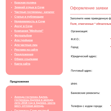
Красная поляна
Зимний отдых в Сочи
Оформление заявки
Частные гостиницы - каталог
Статьи и публикации
Заполните ниже приведенную ф
Недвижимость в Сочи
Поля, отмеченные * обязательн
Досуг в Сочи
Компания "Minihotel"
Организация:
Фотоальбом
Ф.И.О.:
Для турфирм
Для частных лиц
Город:
Реклама на сайте
Предложения
Юридический адрес:
Обмен ссылками
Карта сайта
Почтовый адрес:
Предложения
ИНН:
Банковские реквизиты:
Аренда гостиниц Адлер,
гостиницы Адлера в аренду,
лето 2018 год в Адлере, квота
мест, оптовая аренда,
Телефон с кодом города:
Гостиницы Сочи частный