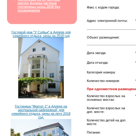
сектор Адлера частные
гостиницы цены 2018 без
Факс с кодом города:
посредников
Адрес электронной почты:
Гостевой дом "У Софьи" в Адлере для
семейного отдыха, цены на 2018 год
Объект размещения:
Дата заезда:
Дата отъезда:
Категория номера:
Количество номеров:
При одноместном размещени
Количество взрослых на
основных местах:
Гостиница "Фрегат-1" в Адлере на
Количество взрослых на
центральной набережной, для
доп. месте:
семейного отдыха, цены на лето 2018
год.
Количество детей на доп.
месте:
Питание: