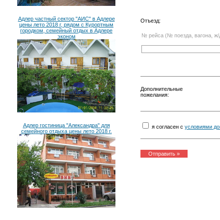
Адлер частный сектор "АИС" в Адлере
Отъезд:
цены лето 2018 г, рядом с Курортным
городком, семейный отдых в Адлере
№ рейса (№ поезда, вагона, ж/
эконом
Дополнительные
пожелания:
Адлер гостиница "Александра" для
я согласен с
условиями до
семейного отдыха цены лето 2018 г.