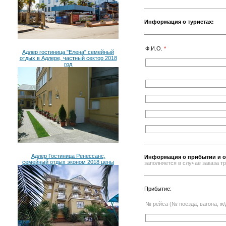
Информация о туристах:
Ф.И.О.
*
Адлер гостиница "Елена" семейный
отдых в Адлере, частный сектор 2018
год
Адлер Гостиница Ренессанс,
Информация о прибытии и о
семейный отдых эконом 2018 цены
заполняется в случае заказа 
Прибытие:
№ рейса (№ поезда, вагона, ж/