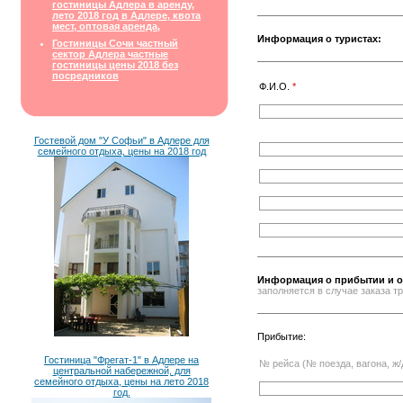
гостиницы Адлера в аренду,
лето 2018 год в Адлере, квота
мест, оптовая аренда,
Информация о туристах:
Гостиницы Сочи частный
сектор Адлера частные
гостиницы цены 2018 без
посредников
Ф.И.О.
*
Гостевой дом "У Софьи" в Адлере для
семейного отдыха, цены на 2018 год
Информация о прибытии и о
заполняется в случае заказа 
Прибытие:
Гостиница "Фрегат-1" в Адлере на
№ рейса (№ поезда, вагона, ж/
центральной набережной, для
семейного отдыха, цены на лето 2018
год.