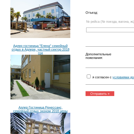
Отъезд:
№ рейса (№ поезда, вагона, ж/
Адлер гостиница "Елена" семейный
отдых в Адлере, частный сектор 2018
год
Дополнительные
пожелания:
я согласен с
условиями до
Адлер Гостиница Ренессанс,
семейный отдых эконом 2018 цены