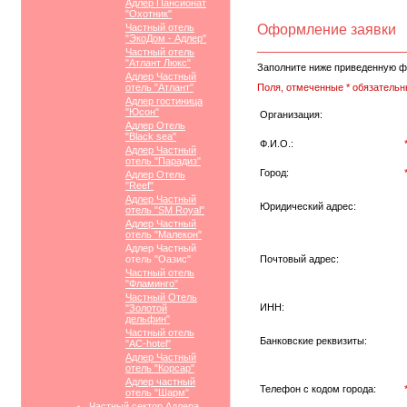
Адлер Пансионат
"Охотник"
Частный отель
Оформление заявки
"ЭкоДом - Адлер"
Частный отель
"Атлант Люкс"
Заполните ниже приведенную ф
Адлер Частный
отель "Атлант"
Поля, отмеченные * обязательн
Адлер гостиница
"Юсон"
Организация:
Адлер Отель
"Black sea"
Ф.И.О.:
Адлер Частный
отель "Парадиз"
Город:
Адлер Отель
"Reef"
Адлер Частный
Юридический адрес:
отель "SM Royal"
Адлер Частный
отель "Малекон"
Адлер Частный
отель "Оазис"
Почтовый адрес:
Частный отель
"Фламинго"
Частный Отель
ИНН:
"Золотой
дельфин"
Частный отель
Банковские реквизиты:
"АС-hotel"
Адлер Частный
отель "Корсар"
Адлер частный
Телефон с кодом города:
отель "Шарм"
Частный сектор Адлера