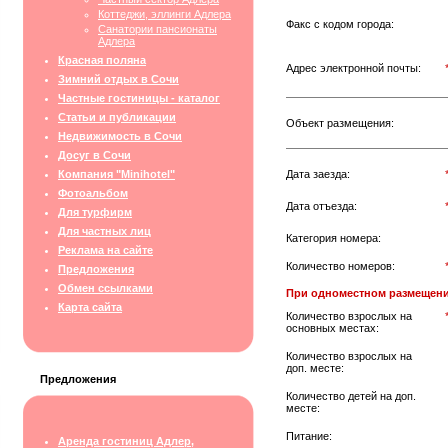
Коттеджи, эллинги Адлера
Факс с кодом города:
Санатории пансионаты
Адлера
Красная поляна
Адрес электронной почты:
Зимний отдых в Сочи
Частные гостиницы - каталог
Статьи и публикации
Объект размещения:
Недвижимость в Сочи
Досуг в Сочи
Компания "Minihotel"
Дата заезда:
Фотоальбом
Дата отъезда:
Для турфирм
Для частных лиц
Категория номера:
Реклама на сайте
Количество номеров:
Предложения
Обмен ссылками
При одноместном размещени
Карта сайта
Количество взрослых на
основных местах:
Количество взрослых на
доп. месте:
Предложения
Количество детей на доп.
месте:
Питание:
Аренда гостиниц Адлер,