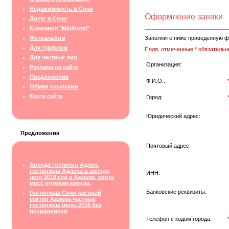
Недвижимость в Сочи
Оформление заявки
Досуг в Сочи
Компания "Minihotel"
Фотоальбом
Заполните ниже приведенную ф
Для турфирм
Поля, отмеченные * обязательн
Для частных лиц
Организация:
Реклама на сайте
Предложения
Ф.И.О.:
Обмен ссылками
Карта сайта
Город:
Юридический адрес:
Предложения
Почтовый адрес:
Аренда гостиниц Адлер,
гостиницы Адлера в аренду,
ИНН:
лето 2018 год в Адлере, квота
мест, оптовая аренда,
Банковские реквизиты:
Гостиницы Сочи частный
сектор Адлера частные
гостиницы цены 2018 без
посредников
Телефон с кодом города: