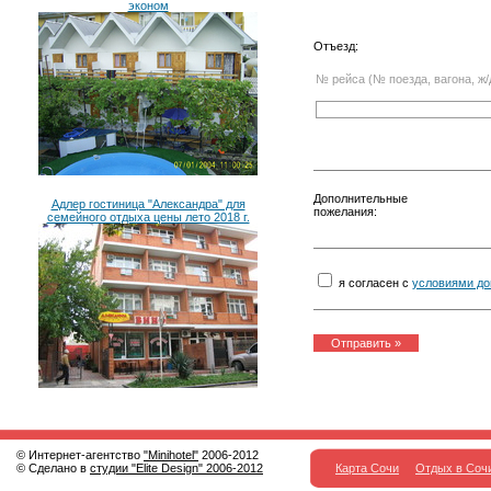
эконом
Отъезд:
№ рейса (№ поезда, вагона, ж/
Дополнительные
Адлер гостиница "Александра" для
пожелания:
семейного отдыха цены лето 2018 г.
я согласен с
условиями до
© Интернет-агентство
"Minihotel"
2006-2012
© Сделано в
студии "Elite Design" 2006-2012
Карта Сочи
Отдых в Соч