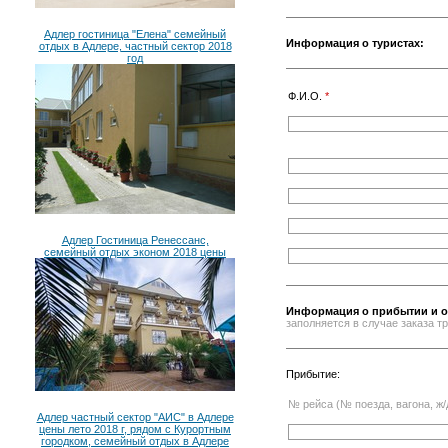
Адлер гостиница "Елена" семейный
Информация о туристах:
отдых в Адлере, частный сектор 2018
год
Ф.И.О.
*
Адлер Гостиница Ренессанс,
семейный отдых эконом 2018 цены
Информация о прибытии и о
заполняется в случае заказа 
Прибытие:
№ рейса (№ поезда, вагона, ж/
Адлер частный сектор "АИС" в Адлере
цены лето 2018 г, рядом с Курортным
городком, семейный отдых в Адлере