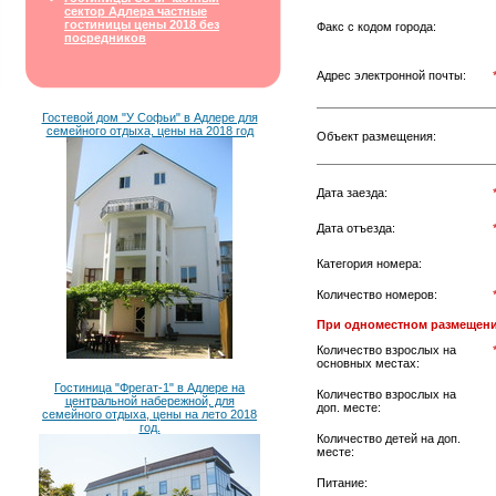
сектор Адлера частные
гостиницы цены 2018 без
Факс с кодом города:
посредников
Адрес электронной почты:
Гостевой дом "У Софьи" в Адлере для
семейного отдыха, цены на 2018 год
Объект размещения:
Дата заезда:
Дата отъезда:
Категория номера:
Количество номеров:
При одноместном размещени
Количество взрослых на
основных местах:
Гостиница "Фрегат-1" в Адлере на
Количество взрослых на
центральной набережной, для
доп. месте:
семейного отдыха, цены на лето 2018
год.
Количество детей на доп.
месте:
Питание: