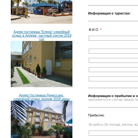
Информация о туристах:
Ф.И.О.
*
Адлер гостиница "Елена" семейный
отдых в Адлере, частный сектор 2018
год
Адлер Гостиница Ренессанс,
Информация о прибытии и о
семейный отдых эконом 2018 цены
заполняется в случае заказа 
Прибытие:
№ рейса (№ поезда, вагона, ж/