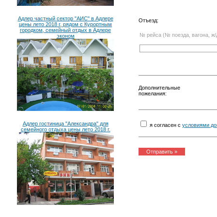
Адлер частный сектор "АИС" в Адлере
Отъезд:
цены лето 2018 г, рядом с Курортным
городком, семейный отдых в Адлере
№ рейса (№ поезда, вагона, ж/
эконом
Дополнительные
пожелания:
Адлер гостиница "Александра" для
я согласен с
условиями до
семейного отдыха цены лето 2018 г.