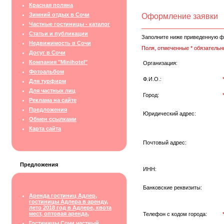
Красная поляна
Зимний отдых в Сочи
Оформление заявки
Частные гостиницы - каталог
Статьи и публикации
Заполните ниже приведенную ф
Недвижимость в Сочи
Поля, отмеченные * обязательн
Досуг в Сочи
Компания "Minihotel"
Организация:
Фотоальбом
Ф.И.О.:
Для турфирм
Для частных лиц
Город:
Реклама на сайте
Предложения
Юридический адрес:
Обмен ссылками
Карта сайта
Почтовый адрес:
Предложения
ИНН:
Банковские реквизиты:
Аренда гостиниц Адлер,
гостиницы Адлера в аренду,
лето 2018 год в Адлере, квота
мест, оптовая аренда,
Телефон с кодом города:
Гостиницы Сочи частный