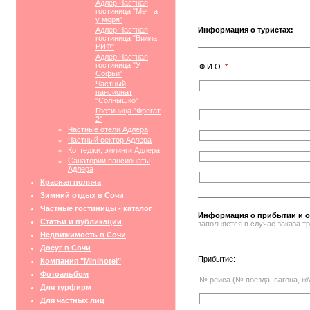
Адлер Частная
гостиница "Мечта
у моря"
Адлер Частная
Информация о туристах:
гостиница "Вилла
РИФ"
Адлер Частная
гостиница "У
Ф.И.О.
*
Софьи"
Частный
пансионат
"Солнышко"
Гостиница "Фрегат
2"
Частные отели Адлера
Частный сектор Адлера
Коттеджи, эллинги Адлера
Санатории пансионаты
Адлера
Красная поляна
Зимний отдых в Сочи
Частные гостиницы - каталог
Информация о прибытии и о
Статьи и публикации
заполняется в случае заказа 
Недвижимость в Сочи
Досуг в Сочи
Прибытие:
Компания "Minihotel"
Фотоальбом
№ рейса (№ поезда, вагона, ж/
Для турфирм
Для частных лиц