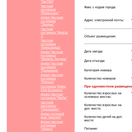
"SerTiDi"
Частная
Факс с кодом города:
гостиница
"Ренессанс"
Адлер Частная
Адрес электронной почты:
гостиница
"Эридан"
Частная
гостиница "Фрегат
1"
Объект размещения:
Частная
гостиница
"Александра"
Дата заезда:
Адлер Частная
гостиница
"Марина Экодом"
Дата отъезда:
Адлер Частная
гостиница
Категория номера:
"Пальмира"
Адлер Частная
гостиница
Количество номеров:
"Причал"
гостиница "Relax
При одноместном размещени
Club Exclusive"
Количество взрослых на
Адлер Частная
основных местах:
гостиница "МиЛи"
частный
Количество взрослых на
пансионат
доп. месте:
"Эдельвейс"
Адлер гостевой
Количество детей на доп.
дом "Амелия"
месте:
Адлер Частная
гостиница
Питание:
"Афина"