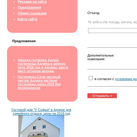
Реклама на сайте
Предложения
Отъезд:
Обмен ссылками
Карта сайта
№ рейса (№ поезда, вагона, ж/
Предложения
Дополнительные
пожелания:
Аренда гостиниц Адлер,
гостиницы Адлера в аренду,
лето 2018 год в Адлере, квота
мест, оптовая аренда,
Гостиницы Сочи частный
я согласен с
условиями до
сектор Адлера частные
гостиницы цены 2018 без
посредников
Гостевой дом "У Софьи" в Адлере для
семейного отдыха, цены на 2018 год