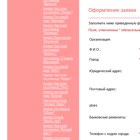
гостиница
"Верона"
Адлер Частная
Оформление заявки
гостиница "Эллас"
Адлер Гостевой
дом "Мадлен"
Заполните ниже приведенную ф
Адлер Частная
гостиница
Поля, отмеченные * обязательн
"Кипарис"
Адлер Пансионат
Организация:
"Охотник"
Адлер Частная
Ф.И.О.:
гостиница
"Крокус"
гостиница "Страна
Город:
Магнолий"
Адлер Гостевой
дом "АИС"
Юридический адрес:
Адлер Частная
гостиница "Берег"
Адлер Частная
гостиница "Луч"
Почтовый адрес:
Адлер гостевой
дом "Елена"
Частный отель
"Атлант Люкс"
ИНН:
Адлер гостиница
"Юсон"
Адлер Отель
Банковские реквизиты:
"Black sea"
Адлер Частная
гостиница "Белый
Аист"
Телефон с кодом города:
Адлер гостиница