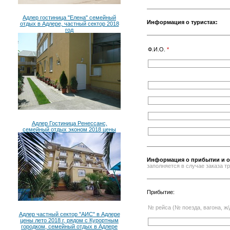
Адлер гостиница "Елена" семейный
Информация о туристах:
отдых в Адлере, частный сектор 2018
год
Ф.И.О.
*
Адлер Гостиница Ренессанс,
семейный отдых эконом 2018 цены
Информация о прибытии и о
заполняется в случае заказа 
Прибытие:
№ рейса (№ поезда, вагона, ж/
Адлер частный сектор "АИС" в Адлере
цены лето 2018 г, рядом с Курортным
городком, семейный отдых в Адлере