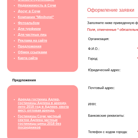
Недвижимость в Сочи
Оформление заявки
Досуг в Сочи
Компания "Minihotel"
Фотоальбом
Заполните ниже приведенную ф
Для турфирм
Поля, отмеченные * обязательн
Для частных лиц
Организация:
Реклама на сайте
Предложения
Ф.И.О.:
Обмен ссылками
Карта сайта
Город:
Юридический адрес:
Предложения
Почтовый адрес:
Аренда гостиниц Адлер,
гостиницы Адлера в аренду,
ИНН:
лето 2018 год в Адлере, квота
мест, оптовая аренда,
Банковские реквизиты:
Гостиницы Сочи частный
сектор Адлера частные
гостиницы цены 2018 без
посредников
Телефон с кодом города: