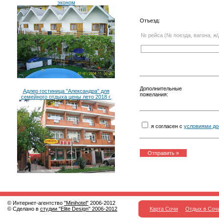
эконом
Отъезд:
№ рейса (№ поезда, вагона, ж/
Дополнительные
Адлер гостиница "Александра" для
пожелания:
семейного отдыха цены лето 2018 г.
я согласен с
условиями до
© Интернет-агентство
"Minihotel"
2006-2012
© Сделано в
студии "Elite Design" 2006-2012
Карта Сочи
Отдых в Соч