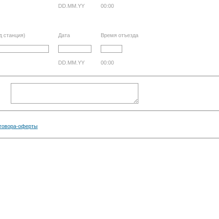
DD.MM.YY
00:00
д станция)
Дата
Время отъезда
DD.MM.YY
00:00
говора-оферты