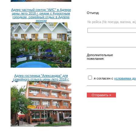
Адлер частный сектор "АИС" в Адлере
Отъезд:
цены лето 2018 г, рядом с Курортным
городком, семейный отдых в Адлере
эконом
№ рейса (№ поезда, вагона, ж/
Дополнительные
пожелания:
Адлер гостиница "Александра" для
я согласен с
условиями до
семейного отдыха цены лето 2018 г.