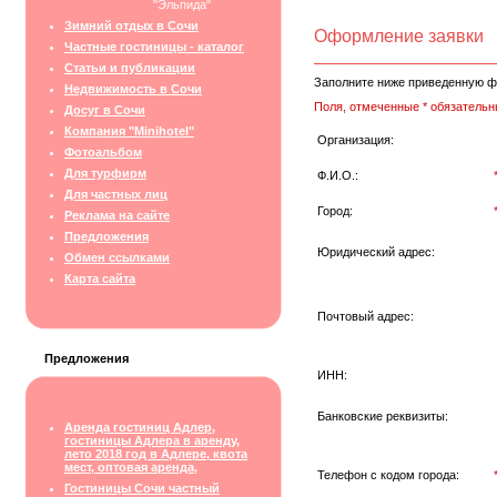
"Эльпида"
Зимний отдых в Сочи
Оформление заявки
Частные гостиницы - каталог
Статьи и публикации
Заполните ниже приведенную ф
Недвижимость в Сочи
Поля, отмеченные * обязательн
Досуг в Сочи
Компания "Minihotel"
Организация:
Фотоальбом
Для турфирм
Ф.И.О.:
Для частных лиц
Город:
Реклама на сайте
Предложения
Юридический адрес:
Обмен ссылками
Карта сайта
Почтовый адрес:
Предложения
ИНН:
Банковские реквизиты:
Аренда гостиниц Адлер,
гостиницы Адлера в аренду,
лето 2018 год в Адлере, квота
мест, оптовая аренда,
Телефон с кодом города:
Гостиницы Сочи частный