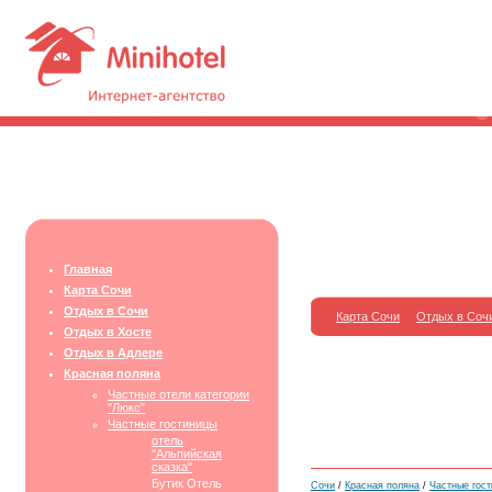
Главная
Карта Сочи
Отдых в Сочи
Карта Сочи
Отдых в Соч
Отдых в Хосте
Отдых в Адлере
Красная поляна
Частные отели категории
"Люкс"
Частные гостиницы
отель
"Альпийская
сказка"
Бутик Отель
Сочи
/
Красная поляна
/
Частные гос