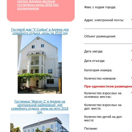
сектор Адлера частные
гостиницы цены 2018 без
Факс с кодом города:
посредников
Адрес электронной почты:
Гостевой дом "У Софьи" в Адлере для
семейного отдыха, цены на 2018 год
Объект размещения:
Дата заезда:
Дата отъезда:
Категория номера:
Количество номеров:
При одноместном размещени
Количество взрослых на
основных местах:
Гостиница "Фрегат-1" в Адлере на
центральной набережной, для
Количество взрослых на
семейного отдыха, цены на лето 2018
доп. месте:
год.
Количество детей на доп.
месте:
Питание: