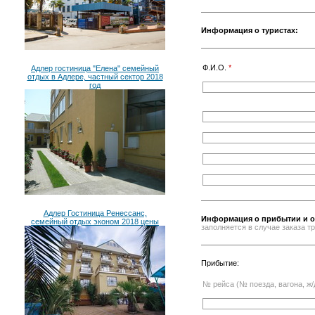
Информация о туристах:
Ф.И.О.
*
Адлер гостиница "Елена" семейный
отдых в Адлере, частный сектор 2018
год
Адлер Гостиница Ренессанс,
Информация о прибытии и о
семейный отдых эконом 2018 цены
заполняется в случае заказа 
Прибытие:
№ рейса (№ поезда, вагона, ж/