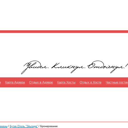
и
Карта Адлера
Отдых в Адлере
Карта Хосты
Отдых в Хосте
Частные гости
тиницы
/
Бутик Отель "Эльпида"
/ Бронирование