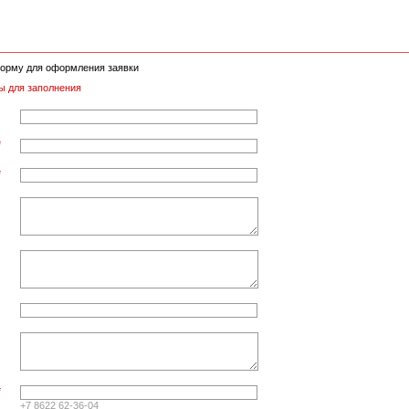
орму для оформления заявки
ы для заполнения
*
*
*
+7 8622 62-36-04