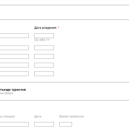
Дата рождения:
*
DD.MM.YY
тъезде туристов
трансфера
д станция)
Дата
Время прибытия