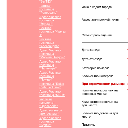
"SerTiDi"
Частная
Факс с кодом города:
гостиница
"Ренессанс"
Адлер Частная
Адрес электронной почты:
гостиница
"Эридан"
Частная
гостиница "Фрегат
1"
Объект размещения:
Частная
гостиница
"Александра"
Дата заезда:
Адлер Частная
гостиница
"Марина Экодом"
Дата отъезда:
Адлер Частная
гостиница
Категория номера:
"Пальмира"
Адлер Частная
гостиница
Количество номеров:
"Причал"
гостиница "Relax
При одноместном размещени
Club Exclusive"
Количество взрослых на
Адлер Частная
основных местах:
гостиница "МиЛи"
частный
Количество взрослых на
пансионат
доп. месте:
"Эдельвейс"
Адлер гостевой
Количество детей на доп.
дом "Амелия"
месте:
Адлер Частная
гостиница
Питание:
"Афина"