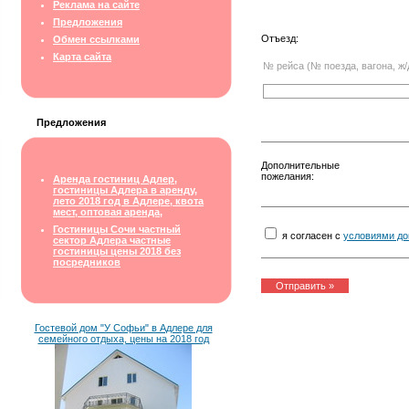
Реклама на сайте
Предложения
Отъезд:
Обмен ссылками
Карта сайта
№ рейса (№ поезда, вагона, ж/
Предложения
Дополнительные
пожелания:
Аренда гостиниц Адлер,
гостиницы Адлера в аренду,
лето 2018 год в Адлере, квота
мест, оптовая аренда,
Гостиницы Сочи частный
я согласен с
условиями до
сектор Адлера частные
гостиницы цены 2018 без
посредников
Гостевой дом "У Софьи" в Адлере для
семейного отдыха, цены на 2018 год