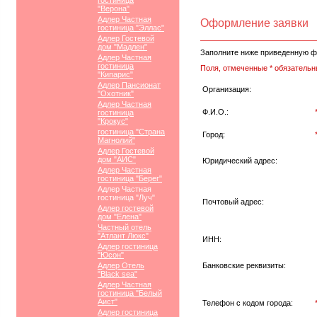
гостиница
"Верона"
Адлер Частная
Оформление заявки
гостиница "Эллас"
Адлер Гостевой
дом "Мадлен"
Заполните ниже приведенную ф
Адлер Частная
гостиница
Поля, отмеченные * обязательн
"Кипарис"
Адлер Пансионат
Организация:
"Охотник"
Адлер Частная
Ф.И.О.:
гостиница
"Крокус"
гостиница "Страна
Город:
Магнолий"
Адлер Гостевой
дом "АИС"
Юридический адрес:
Адлер Частная
гостиница "Берег"
Адлер Частная
гостиница "Луч"
Почтовый адрес:
Адлер гостевой
дом "Елена"
Частный отель
"Атлант Люкс"
ИНН:
Адлер гостиница
"Юсон"
Адлер Отель
Банковские реквизиты:
"Black sea"
Адлер Частная
гостиница "Белый
Аист"
Телефон с кодом города:
Адлер гостиница