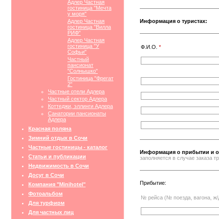
Адлер Частная
гостиница "Мечта
у моря"
Адлер Частная
Информация о туристах:
гостиница "Вилла
РИФ"
Адлер Частная
гостиница "У
Ф.И.О.
*
Софьи"
Частный
пансионат
"Солнышко"
Гостиница "Фрегат
2"
Частные отели Адлера
Частный сектор Адлера
Коттеджи, эллинги Адлера
Санатории пансионаты
Адлера
Красная поляна
Зимний отдых в Сочи
Частные гостиницы - каталог
Информация о прибытии и о
Статьи и публикации
заполняется в случае заказа 
Недвижимость в Сочи
Досуг в Сочи
Прибытие:
Компания "Minihotel"
Фотоальбом
№ рейса (№ поезда, вагона, ж/
Для турфирм
Для частных лиц