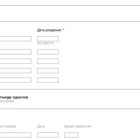
Дата рождения:
*
DD.MM.YY
тъезде туристов
трансфера
д станция)
Дата
Время прибытия