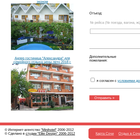
эконом
Отъезд:
№ рейса (№ поезда, вагона, ж/
Дополнительные
Адлер гостиница "Александра" для
пожелания:
семейного отдыха цены лето 2018 г.
я согласен с
условиями до
© Интернет-агентство
"Minihotel"
2006-2012
© Сделано в
студии "Elite Design" 2006-2012
Карта Сочи
Отдых в Соч