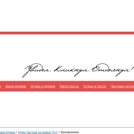
и
Карта Адлера
Отдых в Адлере
Карта Хосты
Отдых в Хосте
Частные гости
ницы Адлера
/
Адлер Частная гостиница "Луч"
/ Бронирование