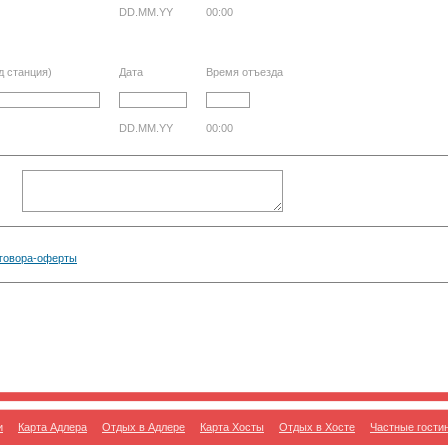
DD.MM.YY
00:00
д станция)
Дата
Время отъезда
DD.MM.YY
00:00
говора-оферты
и
Карта Адлера
Отдых в Адлере
Карта Хосты
Отдых в Хосте
Частные гости