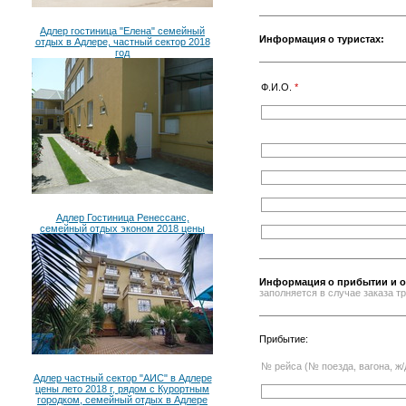
Адлер гостиница "Елена" семейный
Информация о туристах:
отдых в Адлере, частный сектор 2018
год
Ф.И.О.
*
Адлер Гостиница Ренессанс,
семейный отдых эконом 2018 цены
Информация о прибытии и о
заполняется в случае заказа 
Прибытие:
№ рейса (№ поезда, вагона, ж/
Адлер частный сектор "АИС" в Адлере
цены лето 2018 г, рядом с Курортным
городком, семейный отдых в Адлере