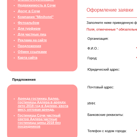
Недвижимость в Сочи
Оформление заявки
Досуг в Сочи
Компания "Minihotel"
Фотоальбом
Заполните ниже приведенную ф
Для турфирм
Поля, отмеченные * обязательн
Для частных лиц
Организация:
Реклама на сайте
Предложения
Ф.И.О.:
Обмен ссылками
Карта сайта
Город:
Юридический адрес:
Предложения
Почтовый адрес:
Аренда гостиниц Адлер,
гостиницы Адлера в аренду,
ИНН:
лето 2018 год в Адлере, квота
мест, оптовая аренда,
Банковские реквизиты:
Гостиницы Сочи частный
сектор Адлера частные
гостиницы цены 2018 без
посредников
Телефон с кодом города: