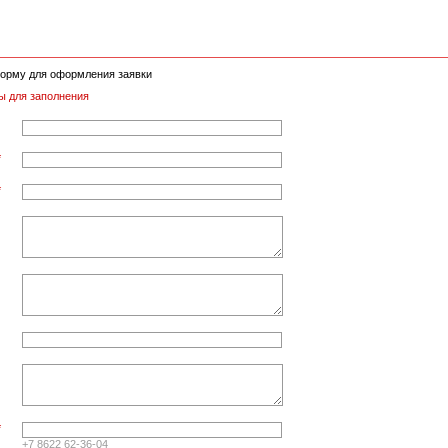
орму для оформления заявки
ы для заполнения
*
*
*
+7 8622 62-36-04