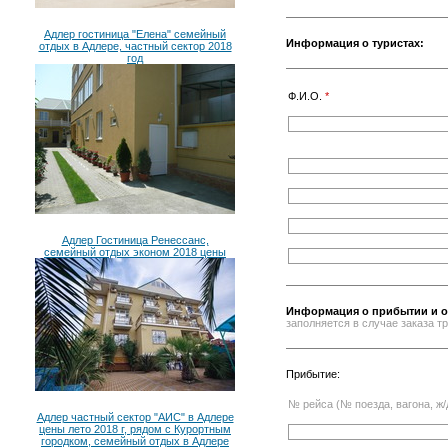
Адлер гостиница "Елена" семейный
Информация о туристах:
отдых в Адлере, частный сектор 2018
год
Ф.И.О.
*
Адлер Гостиница Ренессанс,
семейный отдых эконом 2018 цены
Информация о прибытии и о
заполняется в случае заказа 
Прибытие:
№ рейса (№ поезда, вагона, ж/
Адлер частный сектор "АИС" в Адлере
цены лето 2018 г, рядом с Курортным
городком, семейный отдых в Адлере