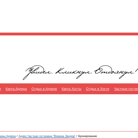
и
Карта Адлера
Отдых в Адлере
Карта Хосты
Отдых в Хосте
Частные гости
ницы Адлера
/
Адлер Частная гостиница "Марина Экодом"
/ Бронирование