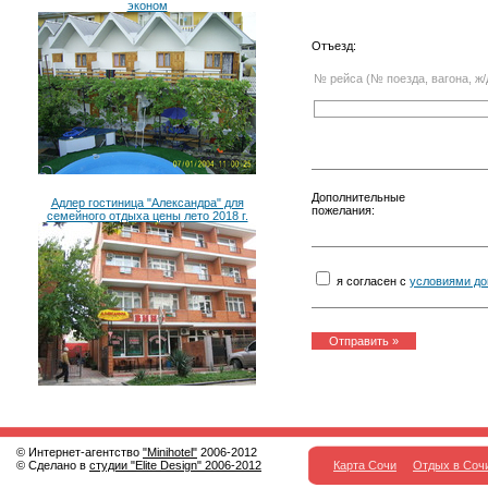
эконом
Отъезд:
№ рейса (№ поезда, вагона, ж/
Дополнительные
Адлер гостиница "Александра" для
пожелания:
семейного отдыха цены лето 2018 г.
я согласен с
условиями до
© Интернет-агентство
"Minihotel"
2006-2012
© Сделано в
студии "Elite Design" 2006-2012
Карта Сочи
Отдых в Соч