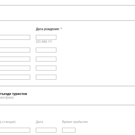
Дата рождения:
*
DD.MM.YY
тъезде туристов
трансфера
д станция)
Дата
Время прибытия