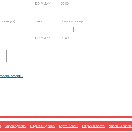
DD.MM.YY
00:00
д станция)
Дата
Время отъезда
DD.MM.YY
00:00
говора-оферты
и
Карта Адлера
Отдых в Адлере
Карта Хосты
Отдых в Хосте
Частные гости