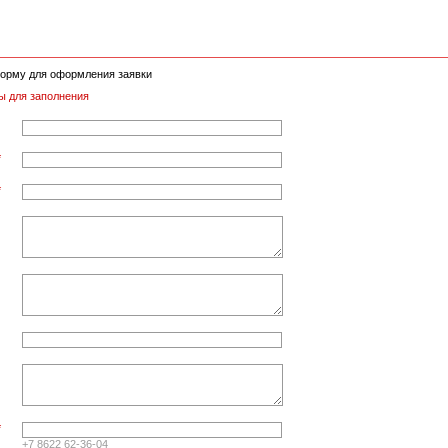
орму для оформления заявки
ы для заполнения
*
*
*
+7 8622 62-36-04