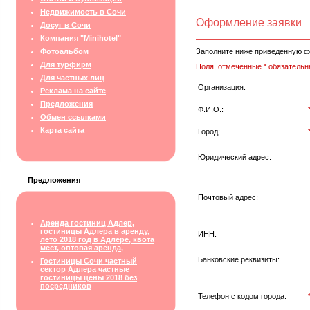
Недвижимость в Сочи
Оформление заявки
Досуг в Сочи
Компания "Minihotel"
Фотоальбом
Заполните ниже приведенную ф
Для турфирм
Поля, отмеченные * обязательн
Для частных лиц
Организация:
Реклама на сайте
Предложения
Ф.И.О.:
Обмен ссылками
Карта сайта
Город:
Юридический адрес:
Предложения
Почтовый адрес:
Аренда гостиниц Адлер,
гостиницы Адлера в аренду,
ИНН:
лето 2018 год в Адлере, квота
мест, оптовая аренда,
Банковские реквизиты:
Гостиницы Сочи частный
сектор Адлера частные
гостиницы цены 2018 без
посредников
Телефон с кодом города: