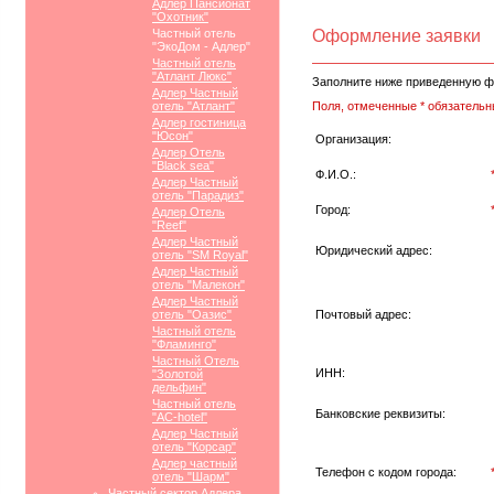
Адлер Пансионат
"Охотник"
Частный отель
Оформление заявки
"ЭкоДом - Адлер"
Частный отель
"Атлант Люкс"
Заполните ниже приведенную ф
Адлер Частный
отель "Атлант"
Поля, отмеченные * обязательн
Адлер гостиница
"Юсон"
Организация:
Адлер Отель
"Black sea"
Ф.И.О.:
Адлер Частный
отель "Парадиз"
Город:
Адлер Отель
"Reef"
Адлер Частный
Юридический адрес:
отель "SM Royal"
Адлер Частный
отель "Малекон"
Адлер Частный
отель "Оазис"
Почтовый адрес:
Частный отель
"Фламинго"
Частный Отель
ИНН:
"Золотой
дельфин"
Частный отель
Банковские реквизиты:
"АС-hotel"
Адлер Частный
отель "Корсар"
Адлер частный
Телефон с кодом города:
отель "Шарм"
Частный сектор Адлера