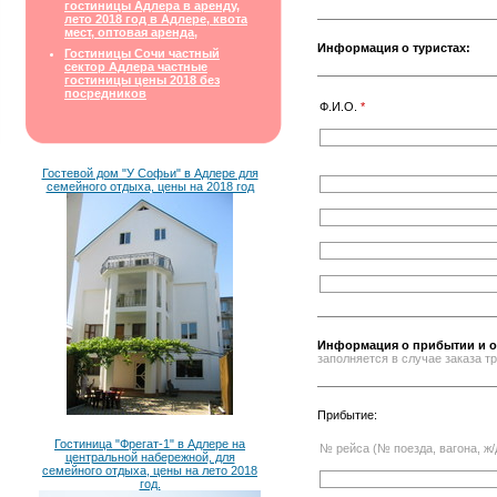
гостиницы Адлера в аренду,
лето 2018 год в Адлере, квота
мест, оптовая аренда,
Информация о туристах:
Гостиницы Сочи частный
сектор Адлера частные
гостиницы цены 2018 без
посредников
Ф.И.О.
*
Гостевой дом "У Софьи" в Адлере для
семейного отдыха, цены на 2018 год
Информация о прибытии и о
заполняется в случае заказа 
Прибытие:
Гостиница "Фрегат-1" в Адлере на
№ рейса (№ поезда, вагона, ж/
центральной набережной, для
семейного отдыха, цены на лето 2018
год.