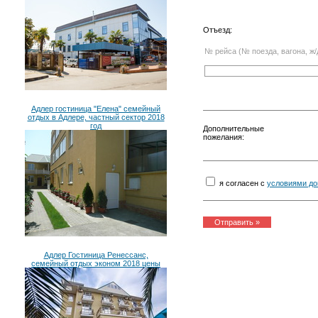
Отъезд:
№ рейса (№ поезда, вагона, ж/
Адлер гостиница "Елена" семейный
отдых в Адлере, частный сектор 2018
год
Дополнительные
пожелания:
я согласен с
условиями до
Адлер Гостиница Ренессанс,
семейный отдых эконом 2018 цены