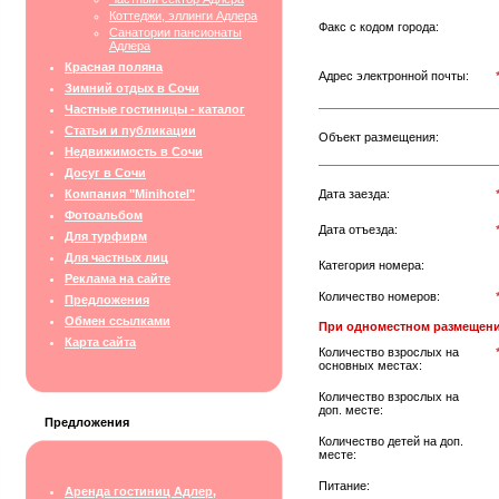
Коттеджи, эллинги Адлера
Факс с кодом города:
Санатории пансионаты
Адлера
Красная поляна
Адрес электронной почты:
Зимний отдых в Сочи
Частные гостиницы - каталог
Статьи и публикации
Объект размещения:
Недвижимость в Сочи
Досуг в Сочи
Компания "Minihotel"
Дата заезда:
Фотоальбом
Дата отъезда:
Для турфирм
Для частных лиц
Категория номера:
Реклама на сайте
Количество номеров:
Предложения
Обмен ссылками
При одноместном размещени
Карта сайта
Количество взрослых на
основных местах:
Количество взрослых на
доп. месте:
Предложения
Количество детей на доп.
месте:
Питание:
Аренда гостиниц Адлер,