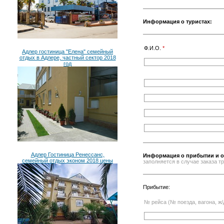
Информация о туристах:
Ф.И.О.
*
Адлер гостиница "Елена" семейный
отдых в Адлере, частный сектор 2018
год
Адлер Гостиница Ренессанс,
Информация о прибытии и о
семейный отдых эконом 2018 цены
заполняется в случае заказа 
Прибытие:
№ рейса (№ поезда, вагона, ж/