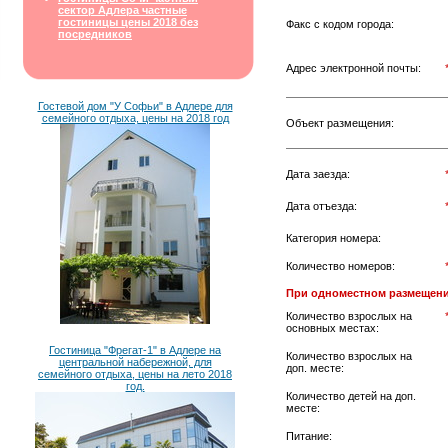
сектор Адлера частные
гостиницы цены 2018 без
Факс с кодом города:
посредников
Адрес электронной почты:
Гостевой дом "У Софьи" в Адлере для
семейного отдыха, цены на 2018 год
Объект размещения:
Дата заезда:
Дата отъезда:
Категория номера:
Количество номеров:
При одноместном размещени
Количество взрослых на
основных местах:
Гостиница "Фрегат-1" в Адлере на
Количество взрослых на
центральной набережной, для
доп. месте:
семейного отдыха, цены на лето 2018
год.
Количество детей на доп.
месте:
Питание: