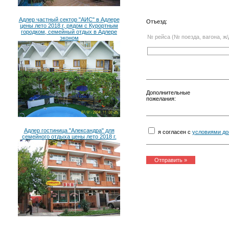
Адлер частный сектор "АИС" в Адлере
Отъезд:
цены лето 2018 г, рядом с Курортным
городком, семейный отдых в Адлере
№ рейса (№ поезда, вагона, ж/
эконом
Дополнительные
пожелания:
Адлер гостиница "Александра" для
я согласен с
условиями до
семейного отдыха цены лето 2018 г.