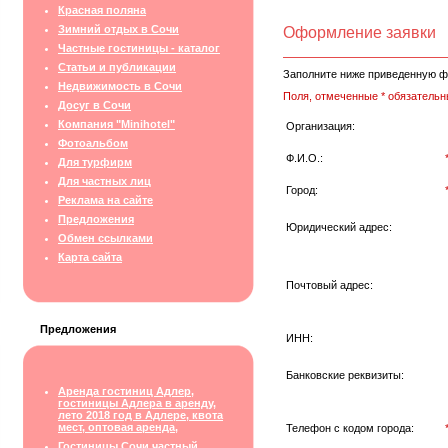
Красная поляна
Зимний отдых в Сочи
Оформление заявки
Частные гостиницы - каталог
Статьи и публикации
Заполните ниже приведенную ф
Недвижимость в Сочи
Поля, отмеченные * обязательн
Досуг в Сочи
Компания "Minihotel"
Организация:
Фотоальбом
Ф.И.О.:
Для турфирм
Для частных лиц
Город:
Реклама на сайте
Предложения
Юридический адрес:
Обмен ссылками
Карта сайта
Почтовый адрес:
Предложения
ИНН:
Банковские реквизиты:
Аренда гостиниц Адлер,
гостиницы Адлера в аренду,
лето 2018 год в Адлере, квота
мест, оптовая аренда,
Телефон с кодом города:
Гостиницы Сочи частный