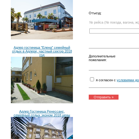
Отъезд:
№ рейса (№ поезда, вагона, ж/
Адлер гостиница "Елена" семейный
отдых в Адлере, частный сектор 2018
год
Дополнительные
пожелания:
я согласен с
условиями до
Адлер Гостиница Ренессанс,
семейный отдых эконом 2018 цены