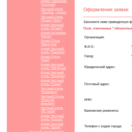
Адлер Пансионат
"Охотник"
Частный отель
Оформление заявки
"ЭкоДом - Адлер"
Частный отель
"Атлант Люкс"
Заполните ниже приведенную ф
Адлер Частный
отель "Атлант"
Поля, отмеченные * обязательн
Адлер гостиница
"Юсон"
Организация:
Адлер Отель
"Black sea"
Ф.И.О.:
Адлер Частный
отель "Парадиз"
Город:
Адлер Отель
"Reef"
Адлер Частный
Юридический адрес:
отель "SM Royal"
Адлер Частный
отель "Малекон"
Адлер Частный
отель "Оазис"
Почтовый адрес:
Частный отель
"Фламинго"
Частный Отель
ИНН:
"Золотой
дельфин"
Частный отель
Банковские реквизиты:
"АС-hotel"
Адлер Частный
отель "Корсар"
Адлер частный
Телефон с кодом города:
отель "Шарм"
Частный сектор Адлера