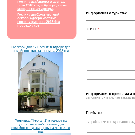
гостиницы Адлера в аренду,
лето 2018 год в Адлере, квота
мест, оптовая аренда,
Информация о туристах:
Гостиницы Сочи частный
сектор Адлера частные
гостиницы цены 2018 без
посредников
Ф.И.О.
*
Гостевой дом "У Софьи" в Адлере для
семейного отдыха, цены на 2018 год
Информация о прибытии и о
заполняется в случае заказа 
Прибытие:
Гостиница "Фрегат-1" в Адлере на
№ рейса (№ поезда, вагона, ж/
центральной набережной, для
семейного отдыха, цены на лето 2018
год.