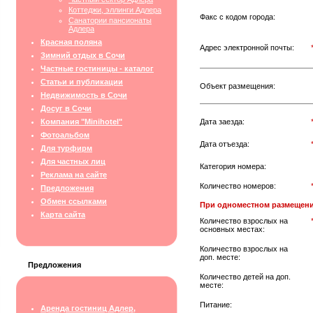
Коттеджи, эллинги Адлера
Факс с кодом города:
Санатории пансионаты
Адлера
Красная поляна
Адрес электронной почты:
Зимний отдых в Сочи
Частные гостиницы - каталог
Статьи и публикации
Объект размещения:
Недвижимость в Сочи
Досуг в Сочи
Компания "Minihotel"
Дата заезда:
Фотоальбом
Дата отъезда:
Для турфирм
Для частных лиц
Категория номера:
Реклама на сайте
Количество номеров:
Предложения
Обмен ссылками
При одноместном размещени
Карта сайта
Количество взрослых на
основных местах:
Количество взрослых на
доп. месте:
Предложения
Количество детей на доп.
месте:
Питание:
Аренда гостиниц Адлер,