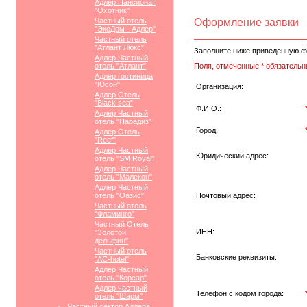
Адлер Пансионат
"Охотник"
Частный отель
Оформление заявки
"ЭкоДом - Адлер"
Частный отель
"Атлант Люкс"
Заполните ниже приведенную ф
Адлер Частный
отель "Атлант"
Поля, отмеченные * обязательн
Адлер гостиница
"Юсон"
Организация:
Адлер Отель
"Black sea"
Ф.И.О.:
Адлер Частный
отель "Парадиз"
Город:
Адлер Отель
"Reef"
Адлер Частный
Юридический адрес:
отель "SM Royal"
Адлер Частный
отель "Малекон"
Адлер Частный
отель "Оазис"
Почтовый адрес:
Частный отель
"Фламинго"
Частный Отель
ИНН:
"Золотой
дельфин"
Частный отель
Банковские реквизиты:
"АС-hotel"
Адлер Частный
отель "Корсар"
Адлер частный
Телефон с кодом города:
отель "Шарм"
Частный сектор Адлера