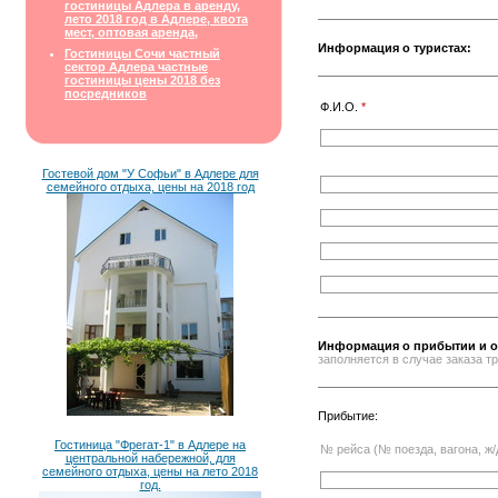
гостиницы Адлера в аренду,
лето 2018 год в Адлере, квота
мест, оптовая аренда,
Информация о туристах:
Гостиницы Сочи частный
сектор Адлера частные
гостиницы цены 2018 без
посредников
Ф.И.О.
*
Гостевой дом "У Софьи" в Адлере для
семейного отдыха, цены на 2018 год
Информация о прибытии и о
заполняется в случае заказа 
Прибытие:
Гостиница "Фрегат-1" в Адлере на
№ рейса (№ поезда, вагона, ж/
центральной набережной, для
семейного отдыха, цены на лето 2018
год.