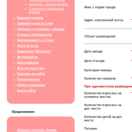
Коттеджи, эллинги Адлера
Факс с кодом города:
Санатории пансионаты
Адлера
Красная поляна
Адрес электронной почты:
Зимний отдых в Сочи
Частные гостиницы - каталог
Статьи и публикации
Объект размещения:
Недвижимость в Сочи
Досуг в Сочи
Компания "Minihotel"
Дата заезда:
Фотоальбом
Дата отъезда:
Для турфирм
Для частных лиц
Категория номера:
Реклама на сайте
Количество номеров:
Предложения
Обмен ссылками
При одноместном размещени
Карта сайта
Количество взрослых на
основных местах:
Количество взрослых на
доп. месте:
Предложения
Количество детей на доп.
месте:
Питание:
Аренда гостиниц Адлер,