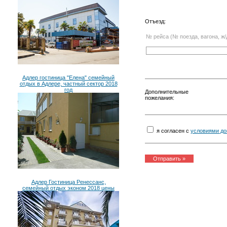
Отъезд:
№ рейса (№ поезда, вагона, ж/
Адлер гостиница "Елена" семейный
отдых в Адлере, частный сектор 2018
год
Дополнительные
пожелания:
я согласен с
условиями до
Адлер Гостиница Ренессанс,
семейный отдых эконом 2018 цены