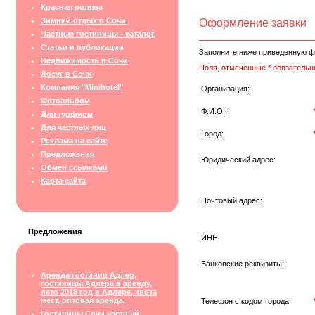
Красная поляна
Зимний отдых в Сочи
Оформление заявки
Частные гостиницы - каталог
Статьи и публикации
Заполните ниже приведенную ф
Недвижимость в Сочи
Поля, отмеченные * обязательн
Досуг в Сочи
Компания "Minihotel"
Организация:
Фотоальбом
Ф.И.О.:
Для турфирм
Для частных лиц
Город:
Реклама на сайте
Предложения
Юридический адрес:
Обмен ссылками
Карта сайта
Почтовый адрес:
Предложения
ИНН:
Банковские реквизиты:
Аренда гостиниц Адлер,
гостиницы Адлера в аренду,
лето 2018 год в Адлере, квота
мест, оптовая аренда,
Телефон с кодом города:
Гостиницы Сочи частный