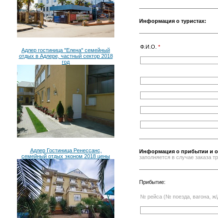
Информация о туристах:
Ф.И.О.
*
Адлер гостиница "Елена" семейный
отдых в Адлере, частный сектор 2018
год
Адлер Гостиница Ренессанс,
Информация о прибытии и о
семейный отдых эконом 2018 цены
заполняется в случае заказа 
Прибытие:
№ рейса (№ поезда, вагона, ж/