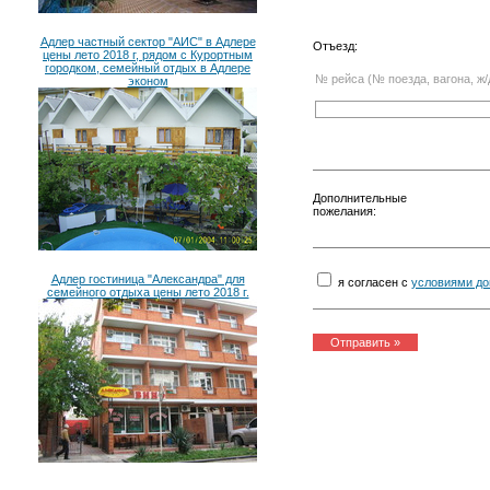
Адлер частный сектор "АИС" в Адлере
Отъезд:
цены лето 2018 г, рядом с Курортным
городком, семейный отдых в Адлере
№ рейса (№ поезда, вагона, ж/
эконом
Дополнительные
пожелания:
Адлер гостиница "Александра" для
я согласен с
условиями до
семейного отдыха цены лето 2018 г.