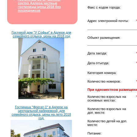
сектор Адлера частные
гостиницы цены 2018 без
Факс с кодом города:
посредников
Адрес электронной почты:
Гостевой дом "У Софьи" в Адлере для
семейного отдыха, цены на 2018 год
Объект размещения:
Дата заезда:
Дата отъезда:
Категория номера:
Количество номеров:
При одноместном размещени
Количество взрослых на
основных местах:
Гостиница "Фрегат-1" в Адлере на
Количество взрослых на
центральной набережной, для
доп. месте:
семейного отдыха, цены на лето 2018
год.
Количество детей на доп.
месте:
Питание: