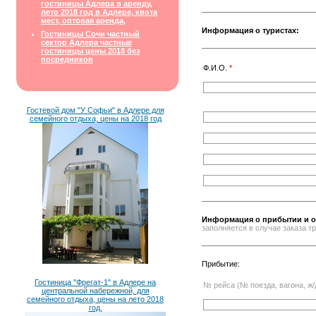
гостиницы Адлера в аренду,
лето 2018 год в Адлере, квота
мест, оптовая аренда,
Информация о туристах:
Гостиницы Сочи частный
сектор Адлера частные
гостиницы цены 2018 без
посредников
Ф.И.О.
*
Гостевой дом "У Софьи" в Адлере для
семейного отдыха, цены на 2018 год
Информация о прибытии и о
заполняется в случае заказа 
Прибытие:
Гостиница "Фрегат-1" в Адлере на
№ рейса (№ поезда, вагона, ж/
центральной набережной, для
семейного отдыха, цены на лето 2018
год.