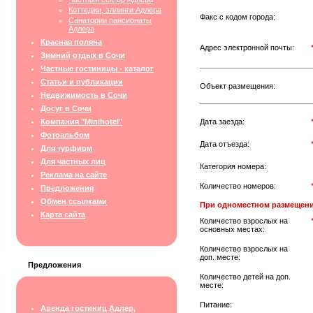
Коттеджи, эллинги Адлера
Факс с кодом города:
Санатории пансионаты
Адлера
Красная поляна
Адрес электронной почты:
Зимний отдых в Сочи
Частные гостиницы - каталог
Статьи и публикации
Объект размещения:
Недвижимость в Сочи
Досуг в Сочи
Компания "Minihotel"
Дата заезда:
Фотоальбом
Дата отъезда:
Для турфирм
Для частных лиц
Категория номера:
Реклама на сайте
Количество номеров:
Предложения
Обмен ссылками
При одноместном размещени
Карта сайта
Количество взрослых на
основных местах:
Количество взрослых на
доп. месте:
Предложения
Количество детей на доп.
месте:
Питание:
Аренда гостиниц Адлер,