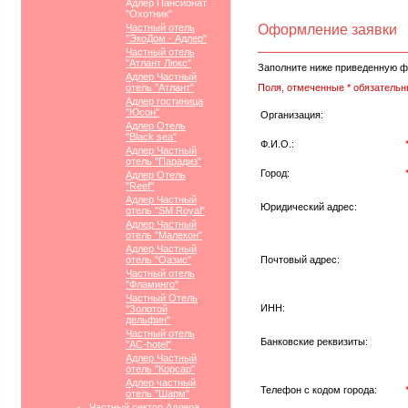
Адлер Пансионат
"Охотник"
Частный отель
Оформление заявки
"ЭкоДом - Адлер"
Частный отель
"Атлант Люкс"
Заполните ниже приведенную ф
Адлер Частный
отель "Атлант"
Поля, отмеченные * обязательн
Адлер гостиница
"Юсон"
Организация:
Адлер Отель
"Black sea"
Ф.И.О.:
Адлер Частный
отель "Парадиз"
Город:
Адлер Отель
"Reef"
Адлер Частный
Юридический адрес:
отель "SM Royal"
Адлер Частный
отель "Малекон"
Адлер Частный
отель "Оазис"
Почтовый адрес:
Частный отель
"Фламинго"
Частный Отель
ИНН:
"Золотой
дельфин"
Частный отель
Банковские реквизиты:
"АС-hotel"
Адлер Частный
отель "Корсар"
Адлер частный
Телефон с кодом города:
отель "Шарм"
Частный сектор Адлера