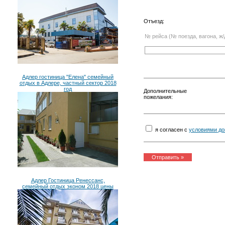
Отъезд:
№ рейса (№ поезда, вагона, ж/
Адлер гостиница "Елена" семейный
отдых в Адлере, частный сектор 2018
год
Дополнительные
пожелания:
я согласен с
условиями до
Адлер Гостиница Ренессанс,
семейный отдых эконом 2018 цены