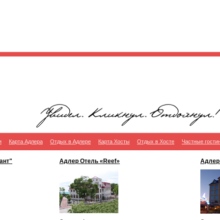
и
Карта Адлера
Отдых в Адлере
Карта Хосты
Отдых в Хосте
Частные гости
ант"
Адлер Отель «Reef»
Адлер