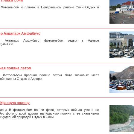
 Пляжи Сочи
 Фотоальбом о пляжах в Центральном районе Сочи Отдых в
р Аквапарк Амфибиус
р Аквапарк Амфибиус фотоальбом отдых в Адлере
2)463388
ная поляна летом
р Фотоальбом Красная поляна летом Фото знаковых мест
ой поляны Отдых в Адлере
 Красную поляну
оляна В фотоальбом вошли фото, которых сейчас уже и не
 Это фото старой дороги на Красную поляну с ее скальными
и чудесной природой Отдых в Сочи