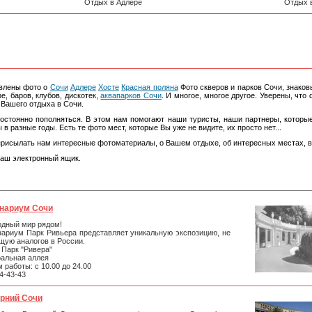
Отдых в Адлере
Отдых 
влены фото о
Сочи
Адлере
Хосте
Красная поляна
Фото скверов и парков Сочи, знаков
е, баров, клубов, дискотек,
аквапарков Сочи
. И многое, многое другое. Уверены, чт
Вашего отдыха в Сочи.
остоянно пополняться. В этом нам помогают наши туристы, наши партнеры, которы
в разные годы. Есть те фото мест, которые Вы уже не видите, их просто нет...
присылать нам интересные фотоматериалы, о Вашем отдыхе, об интересных местах, в
наш электронный ящик.
нариум Сочи
дный мир рядом!
ариум Парк Ривьера представляет уникальную экспозицию, не
ую аналогов в России.
 Парк "Ривера"
альная аллея
 работы: с 10.00 до 24.00
64-43-43
рний Сочи