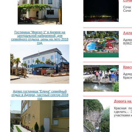
Сочи
Сочи
Сочи
Гостиница "Фрегат-1" в Адлере на
Адле
центральной набережной, для
семейного отдыха, цены на лето 2018
Адле
год.
8(862
Крас
Адле
Красн
Адлер гостиница "Елена" семейный
отдых в Адлере, частный сектор 2018
год
Дорога на
Красная п
сделать...
участками 