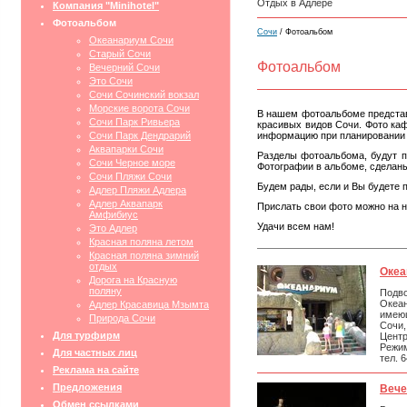
Отдых в Адлере
Компания "Minihotel"
Фотоальбом
Сочи
/ Фотоальбом
Океанариум Сочи
Старый Сочи
Фотоальбом
Вечерний Сочи
Это Сочи
Сочи Сочинский вокзал
Морские ворота Сочи
В нашем фотоальбоме предста
Сочи Парк Ривьера
красивых видов Сочи. Фото каф
Сочи Парк Дендрарий
информацию при планировании 
Аквапарки Сочи
Разделы фотоальбома, будут п
Сочи Черное море
Фотографии в альбоме, сделаны 
Сочи Пляжи Сочи
Будем рады, если и Вы будете 
Адлер Пляжи Адлера
Адлер Аквапарк
Прислать свои фото можно на 
Амфибиус
Удачи всем нам!
Это Адлер
Красная поляна летом
Красная поляна зимний
отдых
Океа
Дорога на Красную
поляну
Подво
Океан
Адлер Красавица Мзымта
имеющ
Природа Сочи
Сочи,
Для турфирм
Центр
Режим
Для частных лиц
тел. 
Реклама на сайте
Предложения
Вече
Обмен ссылками