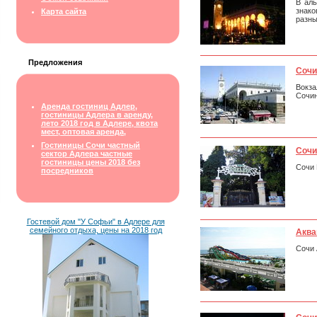
В ал
знак
Карта сайта
разны
Предложения
Сочи
Вокза
Сочин
Аренда гостиниц Адлер,
гостиницы Адлера в аренду,
лето 2018 год в Адлере, квота
мест, оптовая аренда,
Гостиницы Сочи частный
Сочи
сектор Адлера частные
гостиницы цены 2018 без
Сочи 
посредников
Гостевой дом "У Софьи" в Адлере для
семейного отдыха, цены на 2018 год
Аква
Сочи 