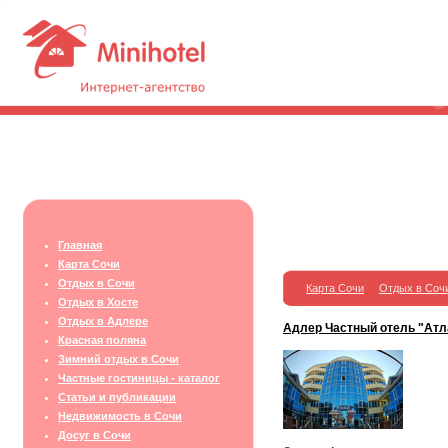
Главная
Карта Сочи
Отдых в Сочи
Карта Сочи
Отдых в Соч
Отдых в Хосте
Отдых в Адлере
Адлер Частный отель "Атл
Красная поляна
Зимний отдых в Сочи
Частные гостиницы - каталог
Статьи и публикации
Недвижимость в Сочи
Досуг в Сочи