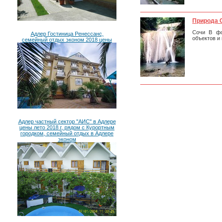
Природа 
Сочи В фо
Адлер Гостиница Ренессанс,
объектов и
семейный отдых эконом 2018 цены
Адлер частный сектор "АИС" в Адлере
цены лето 2018 г, рядом с Курортным
городком, семейный отдых в Адлере
эконом