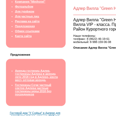
Компания "Minihotel"
Фотоальбом
Адлер Вилла "Green Hi
Для турфирм
Для частных лиц
Адлер Вилла "Green Hi
Реклама на сайте
Вилла VIP - класса. 
Предложения
Район Курортного гор
Обмен ссылками
Наши телефоны:
Карта сайта
тел/факс: 8 (8622) 46-19-61
мобильный: 8-988-159-06-08
Описание Адлер Вилла "Green
Предложения
Аренда гостиниц Адлер,
гостиницы Адлера в аренду,
лето 2018 год в Адлере, квота
мест, оптовая аренда,
Гостиницы Сочи частный
сектор Адлера частные
гостиницы цены 2018 без
посредников
Гостевой дом "У Софьи" в Адлере для