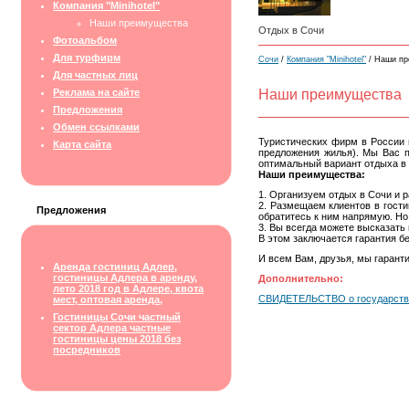
Компания "Minihotel"
Наши преимущества
Отдых в Сочи
Фотоальбом
Для турфирм
Сочи
/
Компания "Minihotel"
/ Наши пр
Для частных лиц
Реклама на сайте
Наши преимущества
Предложения
Обмен ссылками
Туристических фирм в России 
Карта сайта
предложения жилья). Мы Вас п
оптимальный вариант отдыха в 
Наши преимущества:
1. Организуем отдых в Сочи и 
2.
Размещаем клиентов в гостин
Предложения
обратитесь к ним напрямую. Но
3. Вы всегда можете высказать
В этом заключается гарантия б
И всем Вам, друзья, мы гарант
Аренда гостиниц Адлер,
гостиницы Адлера в аренду,
Дополнительно:
лето 2018 год в Адлере, квота
СВИДЕТЕЛЬСТВО о государственн
мест, оптовая аренда,
Гостиницы Сочи частный
сектор Адлера частные
гостиницы цены 2018 без
посредников