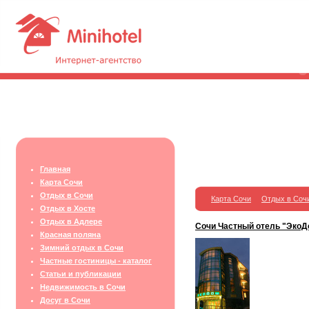
Главная
Карта Сочи
Отдых в Сочи
Карта Сочи
Отдых в Соч
Отдых в Хосте
Отдых в Адлере
Сочи Частный отель "ЭкоД
Красная поляна
Зимний отдых в Сочи
Частные гостиницы - каталог
Статьи и публикации
Недвижимость в Сочи
Досуг в Сочи