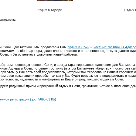
Отдых в Адлере
Отдых 
еимущества
и Сочи - достаточно. Мы предлагаем Вам
отдых в Сочи
и
частные гостиницы Адлер
онимаем: выбор партнера, дело очень сложное и ответственное, отпуск дается од
Сочи, и Вы останетесь, довольны нашей работой.
работаем непосредственно в Сочи, и всегда гарантированно подготовим для Вас мест
ицы Адлера и Сочи, по ценам гостиниц (в этом Вы можете убедиться, посмотрев сайты
 при этом, у Вас есть свой представитель, который заинтересован в Вашем хорошем 
 нам свои пожелания и просьбы, так как у Вас будет возможность поддерживать с нам
езопасности, надежности и комфортности Вашего предстоящего отдыха в Сочи.
ируем радушный прием и прекрасный отдых в Сочи, грамотное, четкое выполнение дог
ой регистрации (.jpg, 5695.01 КБ)