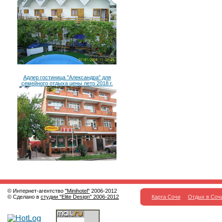
Адлер гостиница "Александра" для
семейного отдыха цены лето 2018 г.
© Интернет-агентство
"Minihotel"
2006-2012
© Сделано в
студии "Elite Design" 2006-2012
Карта Сочи
Отдых в Соч