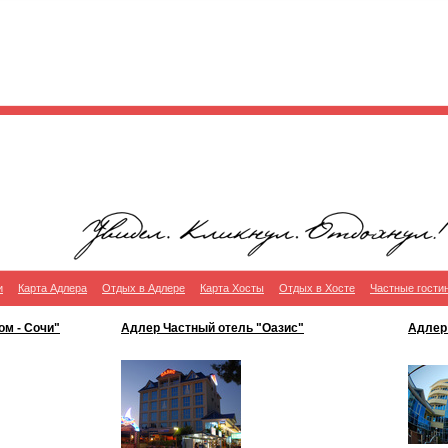
и
Карта Адлера
Отдых в Адлере
Карта Хосты
Отдых в Хосте
Частные гости
ом - Сочи"
Адлер Частный отель "Оазис"
Адлер