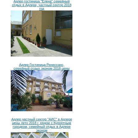
Адлер гостиница "Елена" семейный
отдых в Адлере, частный сектор 2018
год
Адлер Гостиница Ренессанс,
семейный отдых эконом 2018 цены
Адлер частный сектор "АИС" в Адлере
цены лето 2018 г, рядом с Курортным
городком, семейный отдых в Адлере
эконом