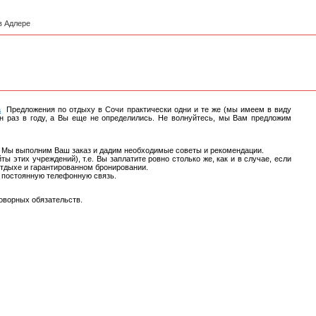
в Адлере
а
Предложения по отдыху в Сочи практически одни и те же (мы имеем в виду
ин раз в году, а Вы еще не определились. Не волнуйтесь, мы Вам предложим
а. Мы выполним Ваш заказ и дадим необходимые советы и рекомендации.
 этих учреждений), т.е. Вы заплатите ровно столько же, как и в случае, если
отдыхе и гарантированном бронировании.
и постоянную телефонную связь.
оворных обязательств.