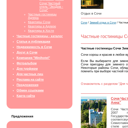
Сочи Частный
отель "ЭкоДом -
Сочи"
Отдых в Сочи
Частные гостиницы
Адлера
Квартиры Сочи
Сочи
/
Зимний отдых в Сочи
/ Частны
Квартиры в Адлере
Квартиры в Хосте
Частные гостиницы С
Частные гостиницы - каталог
Статьи и публикации
Недвижимость в Сочи
Частные гостиницы Сочи Зим
Досуг в Сочи
Сочи хорош и красив в любое вр
Компания "Minihotel"
Если Вы выбираете для зимне
Фотоальбом
Сочи пригодны для зимнего о
Некоторые районы Сочи, обла
Для турфирм
помнить при выборе частной го
Для частных лиц
Реклама на сайте
Ознакомтель с разделом "Для ч
Предложения
Обмен ссылками
Карта сайта
Сочи Час
Анна"
Сочи Част
2007 г
Государс
Предложения
соответсвуе
Семиэтажн
стиле шот