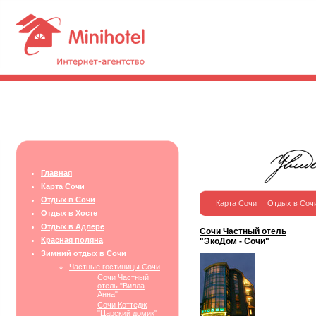
Главная
Карта Сочи
Отдых в Сочи
Карта Сочи
Отдых в Соч
Отдых в Хосте
Отдых в Адлере
Сочи Частный отель
Красная поляна
"ЭкоДом - Сочи"
Зимний отдых в Сочи
Частные гостиницы Сочи
Сочи Частный
отель "Вилла
Анна"
Сочи Коттедж
"Царский домик"