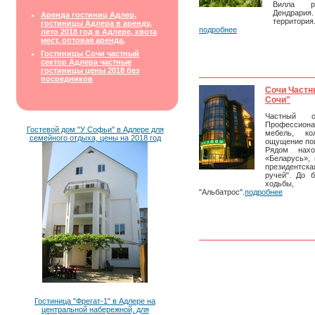
Вилла р
Дендрари
Аренда гостиниц Адлер,
территор
гостиницы Адлера в аренду,
подробнее
лето 2018 год в Адлере, квота
мест, оптовая аренда,
Гостиницы Сочи частный
сектор Адлера частные
гостиницы цены 2018 без
посредников
Сочи Частн
Сочи"
Частный о
Профессиона
Гостевой дом "У Софьи" в Адлере для
мебель, ко
семейного отдыха, цены на 2018 год
ощущение пои
Рядом нахо
«Беларусь»,
президентс
ручей". До 
ходьбы,
"Альбатрос".
подробнее
Гостиница "Фрегат-1" в Адлере на
центральной набережной, для