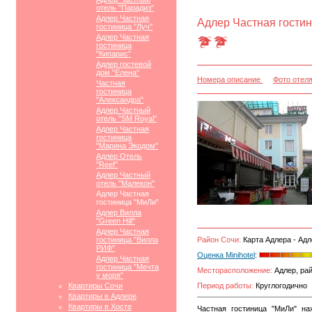
отель "Парадиз"
Адлер Частная
Адлер Частная гостин
гостиница "Луч"
Адлер Частная
гостиница
"Кипарис"
Адлер гостевой
дом "Елена"
Номера описание
Фото отел
Частная
гостиница
"Александра"
Адлер Частный
отель "SM Royal"
Адлер Частная
гостиница
"Марина Экодом"
Адлер Отель
"Reef"
Адлер Частный
отель "Малекон"
Адлер Частная
гостиница "МиЛи"
Адлер Вилла
"Green Hill"
Адлер Частная
гостиница "Вилла
Район Сочи:
Карта Адлера - Адл
РИФ"
Оценка Minihotel
:
Адлер Частная
гостиница "Мечта
Месторасположение:
Адлер, рай
у моря"
Квартиры Сочи
Период работы:
Круглогодично
Квартиры в Адлере
Квартиры в Хосте
Частная гостиница "МиЛи" на