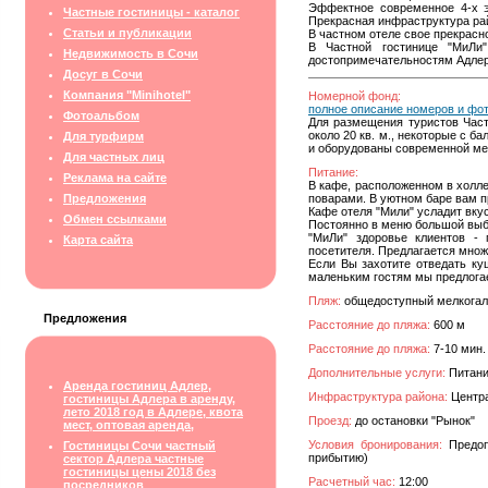
Эффектное современное 4-х э
Частные гостиницы - каталог
Прекрасная инфраструктура ра
Статьи и публикации
В частном отеле свое прекрасн
В Частной гостинице "МиЛи"
Недвижимость в Сочи
достопримечательностям Адлера
Досуг в Сочи
Компания "Minihotel"
Номерной фонд:
полное описание номеров и фо
Фотоальбом
Для размещения туристов Част
около 20 кв. м., некоторые с 
Для турфирм
и оборудованы современной меб
Для частных лиц
Питание:
Реклама на сайте
В кафе, расположенном в холл
Предложения
поварами. В уютном баре вам п
Кафе отеля "Мили" усладит вку
Обмен ссылками
Постоянно в меню большой выбо
"МиЛи" здоровье клиентов - 
Карта сайта
посетителя. Предлагается множ
Если Вы захотите отведать к
маленьким гостям мы предлогае
Пляж:
общедоступный мелкога
Предложения
Расстояние до пляжа:
600 м
Расстояние до пляжа:
7-10 мин.
Дополнительные услуги:
Питани
Аренда гостиниц Адлер,
Инфраструктура района:
Центра
гостиницы Адлера в аренду,
лето 2018 год в Адлере, квота
Проезд:
до остановки "Рынок"
мест, оптовая аренда,
Условия бронирования:
Предопл
Гостиницы Сочи частный
прибытию)
сектор Адлера частные
гостиницы цены 2018 без
Расчетный час:
12:00
посредников