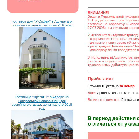
ВНИМАНИЕ!
Защита Персональной информ
1. Предоставляя свои персона
Гостевой дом "У Софьи" в Адлере для
согласие на обработку и исп
семейного отдыха, цены на 2018 год
27.07.2006 г. различными спос
2 Исполнитель(Администратор) 
- оформления Пользователем/За
- для выполнения своих обязат
- регистрации Пользователя/Зака
- для определения победителя 
3 Исполнитель(Администратор)
считается нарушением обязате
требованиями действующего за
Прайс-лист
Стоимость указана
за номер
Дети:
Дополнительное место в н
Гостиница "Фрегат-1" в Адлере на
Входит в стоимость:
Проживани
центральной набережной, для
семейного отдыха, цены на лето 2018
год.
В период действия 
отличаться от указа