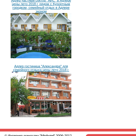
Адлер частный сектор "АИС" в Адлере
цены лето 2018 г, рядом с Курортным
городком, семейный отдых в Адлере
эконом
Адлер гостиница "Александра" для
семейного отдыха цены лето 2018 г.
© Интернет-агентство
"Minihotel"
2006-2012