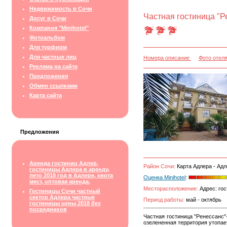
Недвижимость в Сочи
Частная гостиница "Р
Досуг в Сочи
Компания "Minihotel"
Фотоальбом
Для турфирм
Для частных лиц
Номера описание
Фото отел
Реклама на сайте
Предложения
Обмен ссылками
Карта сайта
Предложения
Аренда гостиниц Адлер,
Район Сочи:
Карта Адлера - Адл
гостиницы Адлера в аренду,
лето 2018 год в Адлере, квота
Оценка Minihotel
:
мест, оптовая аренда,
Месторасположение:
Адрес: гос
Гостиницы Сочи частный
сектор Адлера частные
Период работы:
май - октябрь
гостиницы цены 2018 без
посредников
Частная гостиница "Ренессанс"
озелененная территория утопае