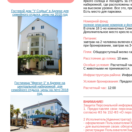
яркого солнца и посидеть за 
набережной, где расположены 
на высоком уровне. Все это, пр
Гостевой дом "У Софьи" в Адлере для
Есть место для парковки.
семейного отдыха, цены на 2018 год
Номерной фонд:
полное описание номеров и фо
В отеле 18 1-но комнатных Сем
Дополнительное место кресло к
Питание:
завтрак на 2 человека включен 
при бронировании, завтрак на 3
Пляж:
Общедоступный мелко г
Расстояние до пляжа:
10 мин.
Особые условия:
Расчетный час 
С животными не принимаются.
Инфраструктура района:
Инфрас
Условия бронирования:
Предопла
Гостиница "Фрегат-1" в Адлере на
центральной набережной, для
Расчетный час:
12:00
семейного отдыха, цены на лето 2018
год.
ВНИМАНИЕ!
Защита Персональной информ
1. Предоставляя свои персона
согласно ФЗ № 152-ФЗ «О персо
2 Исполнитель(Администратор) 
- оформления Пользователем/За
- для выполнения своих обязат
- регистрации Пользователя/Зака