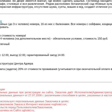
столиками. Во дворе имеется мангал, где можно сделать шашлык. Гостиница находит
кафе, столовые и все развлечения. Рядом расположен ботанический сад «Южные кул
екрасная инфраструктура, отсутствие шума, суеты, машин и ж/д, создают отличное ус
то
ейных (до 3-х человек) номера, 16 из них с балконами. Все номера с сейфами, кондиц
ровать.
в стоимость номера!
-4 человека (на дополнительном месте) - обязательное условие, стоимость 150 руб.
алечный
12.00, выезд 12.00, гарантированный заезд 14.00.
труктура Центра Адлера
та (задаток) 20% от стоимости проживания (учитывается при окончательной оплате в
ации
льные данные при регистрации на сайте, Заказчик даёт Исполнителю(Администрато
нальных данных» от 27.07.2006 г. различными способами в целях, указанных в наст
использует персональные данные Заказчика в целях:
казчиком Заказа в Интернет-магазине «ughotel.ru»;
ельств перед Пользователем/Заказчиком.
зчика на Сайте ughotel.ru;