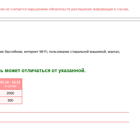
том не считается нарушением обязательств разглашение информации в случае,
ние бассейном, интернет Wi-Fi, пользование стиральной машинкой, мангал,
 может отличаться от указанной.
01.10 - 15.12
в сутки
2000
300