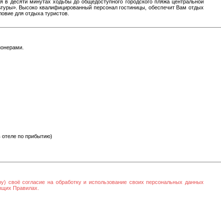
ся в десяти минутах ходьбы до общедоступного городского пляжа центральной
ьтуры». Высоко квалифицированный персонал гостиницы, обеспечит Вам отдых
ловие для отдыха туристов.
ионерами.
 отеле по прибытию)
ру) своё согласие на обработку и использование своих персональных данных
оящих Правилах.