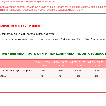
в акциях, проводимых Администрацией Сайта;
 обязуется не разглашать полученную от Пользователя/Заказчика информацию. При э
рытия установлена требованиями действующего законодательства РФ.
включен завтрак на 2 человека)
для детей до 14 лет (согласно прайс листа)
 2-3 чел, 2 завтрака (стоимость дополнительного 3-4 завтрака 150 руб/чел), пользова
специальных программ и праздничных туров, стоимость
15.01 - 10.06
11.06 - 30.06
01.07 - 31.08
01.09 - 30.09
в сутки
в сутки
в сутки
в сутки
-х человек) два завтрака
2000
2800
3300
2800
раком)
300
500
500
500
я