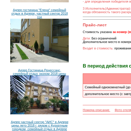
- для определения победителя 
3 Исполнитель(Администратор)
Адлер гостиница "Елена" семейный
когда обязанность такого раск
отдых в Адлере, частный сектор 2018
год
Прайс-лист
Стоимость указана
за номер (
Дети:
Без ограничений
Дополнительное место в номере 
Входит в стоимость:
проживание
В период действия 
Адлер Гостиница Ренессанс,
семейный отдых эконом 2018 цены
Семейный однокомнатный (до 3
дополнительное место (с завт
Номера описание
Фото отел
Адлер частный сектор "АИС" в Адлере
цены лето 2018 г, рядом с Курортным
городком, семейный отдых в Адлере