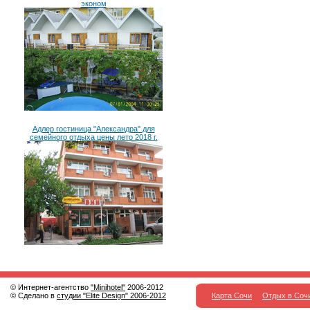
эконом
Адлер гостиница "Александра" для
семейного отдыха цены лето 2018 г.
© Интернет-агентство
"Minihotel"
2006-2012
© Сделано в
студии "Elite Design" 2006-2012
Карта Сочи
Отдых в Соч