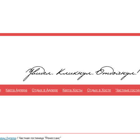
и
Карта Адлера
Отдых в Адлере
Карта Хосты
Отдых в Хосте
Частные гости
ницы Адлера
/ Частная гостиница "Ренессанс"