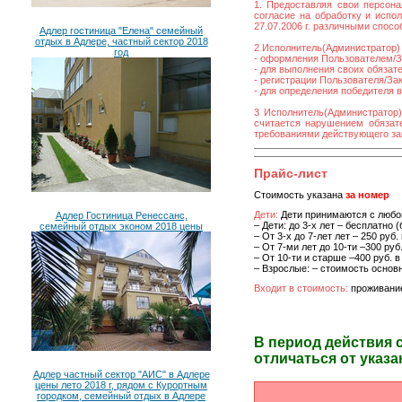
1. Предоставляя свои персона
согласие на обработку и исп
27.07.2006 г. различными спос
Адлер гостиница "Елена" семейный
отдых в Адлере, частный сектор 2018
2 Исполнитель(Администратор) 
год
- оформления Пользователем/За
- для выполнения своих обязат
- регистрации Пользователя/Зака
- для определения победителя 
3 Исполнитель(Администратор)
считается нарушением обязате
требованиями действующего за
Прайс-лист
Стоимость указана
за номер
Дети:
Дети принимаются с любог
Адлер Гостиница Ренессанс,
– Дети: до 3-х лет – бесплатно 
семейный отдых эконом 2018 цены
– От 3-х до 7-лет лет – 250 руб
– От 7-ми лет до 10-ти –300 руб
– От 10-ти и старше –400 руб. 
– Взрослые: – стоимость основ
Входит в стоимость:
проживание
В период действия 
отличаться от указа
Адлер частный сектор "АИС" в Адлере
цены лето 2018 г, рядом с Курортным
городком, семейный отдых в Адлере