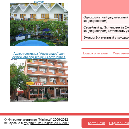
эконом
Однокомнатный двухместный 
кондиционером)
Семейный до 3х человек (в 2-
кондиционером) (стоимость ук
Эконом 2-х местный с кондиц
Номера описание
Фото отел
Адлер гостиница "Александра" для
семейного отдыха цены лето 2018 г.
© Интернет-агентство
"Minihotel"
2006-2012
© Сделано в
студии "Elite Design" 2006-2012
Карта Сочи
Отдых в Соч