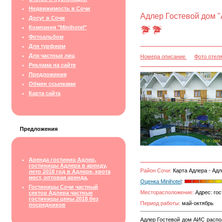
Недвижимость в Сочи
Адлер Гостевой дом 
Досуг в Сочи
Компания "Minihotel"
Фотоальбом
Для турфирм
Для частных лиц
Номера описание
Фото отел
Реклама на сайте
Предложения
Обмен ссылками
Карта сайта
Предложения
Аренда гостиниц Адлер,
гостиницы Адлера в аренду,
Район Сочи:
Карта Адлера - Адл
лето 2018 год в Адлере, квота
мест, оптовая аренда,
Оценка Minihotel
:
Гостиницы Сочи частный
Месторасположение:
Адрес: гос
сектор Адлера частные
гостиницы цены 2018 без
Период работы:
май-октябрь
посредников
Адлер Гостевой дом АИС распол