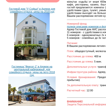
минутах ходьбы от моря 400м
кафе, рестораны, казино, боу
гостей предлагаются комнаты 
Гостевой дом "У Софьи" в Адлере для
удобствами (душ, туалет, умыв
семейного отдыха, цены на 2018 год
удобствами выходят на большой
Вашем распоряжении летняя ку
Номерной фонд:
полное описание номеров и фо
Адлер Гостевой дом АИС распол
11 номеров - с удобствами в ном
6 номеров - однокомнатных 2х 
5 номеров - семейных до 3х чел
Питание:
В Вашем распоряжении летняя 
Пляж:
общедоступный, мелкога
Расстояние до пляжа:
400 м
Расстояние до пляжа:
5 мин.
Гостиница "Фрегат-1" в Адлере на
Дополнительные услуги:
трансф
центральной набережной, для
Инфраструктура района:
Адлер,
семейного отдыха, цены на лето 2018
год.
Условия бронирования:
Предопл
прибытию)
За дополнительную плату:
транс
Расчетный час:
12:00
ВНИМАНИЕ!
Защита Персональной информ