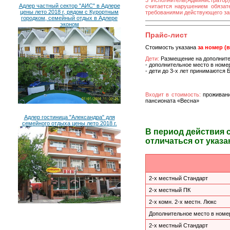
3 Исполнитель(Администратор)
Адлер частный сектор "АИС" в Адлере
считается нарушением обязате
цены лето 2018 г, рядом с Курортным
требованиями действующего за
городком, семейный отдых в Адлере
эконом
Прайс-лист
Стоимость указана
за номер (
Дети:
Размещение на дополните
- дополнительное место в номе
- дети до 3-х лет принимаются
Входит в стоимость:
проживани
пансионата «Весна»
Адлер гостиница "Александра" для
семейного отдыха цены лето 2018 г.
В период действия 
отличаться от указа
2-х местный Стандарт
2-х местный ПК
2-х комн. 2-х местн. Люкс
Дополнительное место в номер
2-х местный Стандарт