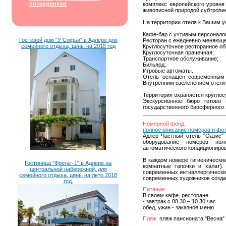
посредников
комплекс европейского уровня
живописной природой субтропи
На территории отеля к Вашим у
Кафе-бар с учтивым персоналом
Гостевой дом "У Софьи" в Адлере для
Ресторан с ежедневно меняюще
семейного отдыха, цены на 2018 год
Круглосуточное ресторанное об
Круглосуточная прачечная;
Транспортное обслуживание;
Бильярд;
Игровые автоматы.
Отель оснащен современным 
Внутренним озеленением отеля
Территория охраняется круглос
Экскурсионное бюро готово
государственного биосферного 
Номерной фонд:
полное описание номеров и фо
Адлер Частный отель "Оазис" 
оборудование номеров пол
автоматического кондициониров
В каждом номере гигиенически
Гостиница "Фрегат-1" в Адлере на
комнатные тапочки и халат).
центральной набережной, для
современных интиаллергических
семейного отдыха, цены на лето 2018
современных художников созда
год.
Питание:
В своем кафе, ресторане.
- завтрак с 08.30 – 10.30 час.
обед, ужин - заказное меню
Пляж:
пляж пансионата "Весна"