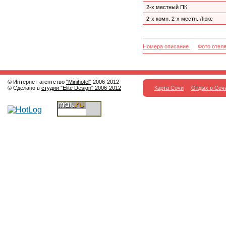
2-х местный ПК
2-х комн. 2-х местн. Люкс
Номера описание
Фото отел
© Интернет-агентство
"Minihotel"
2006-2012
© Сделано в
студии "Elite Design" 2006-2012
Карта Сочи
Отдых в Соч