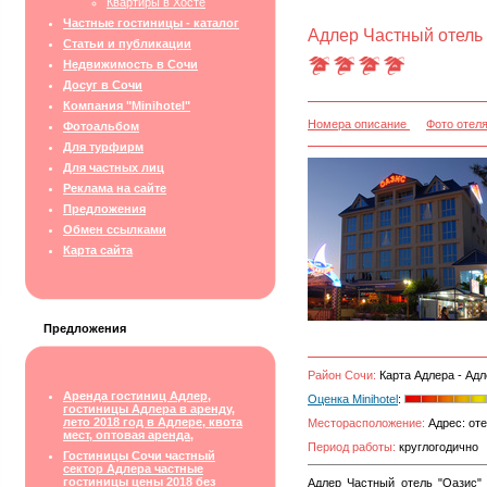
Квартиры в Хосте
Частные гостиницы - каталог
Адлер Частный отель 
Статьи и публикации
Недвижимость в Сочи
Досуг в Сочи
Компания "Minihotel"
Номера описание
Фото отел
Фотоальбом
Для турфирм
Для частных лиц
Реклама на сайте
Предложения
Обмен ссылками
Карта сайта
Предложения
Район Сочи:
Карта Адлера - Адл
Аренда гостиниц Адлер,
Оценка Minihotel
:
гостиницы Адлера в аренду,
лето 2018 год в Адлере, квота
Месторасположение:
Адрес: оте
мест, оптовая аренда,
Период работы:
круглогодично
Гостиницы Сочи частный
сектор Адлера частные
гостиницы цены 2018 без
Адлер Частный отель "Оазис"