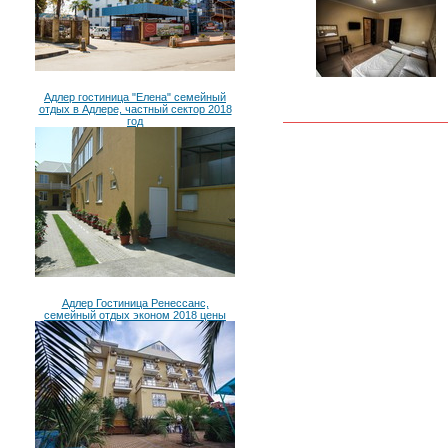
Адлер гостиница "Елена" семейный
отдых в Адлере, частный сектор 2018
год
Адлер Гостиница Ренессанс,
семейный отдых эконом 2018 цены