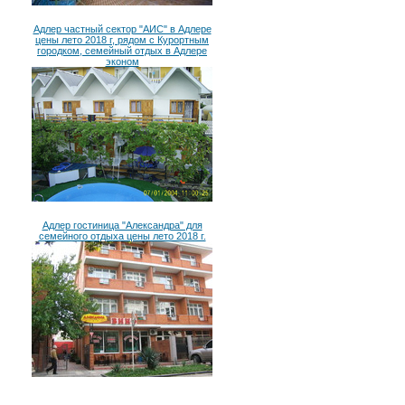
Адлер частный сектор "АИС" в Адлере
цены лето 2018 г, рядом с Курортным
городком, семейный отдых в Адлере
эконом
Адлер гостиница "Александра" для
семейного отдыха цены лето 2018 г.