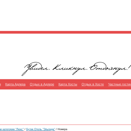
и
Карта Адлера
Отдых в Адлере
Карта Хосты
Отдых в Хосте
Частные гости
и категории "Люкс"
/
Бутик Отель "Эльпида"
/ Номера