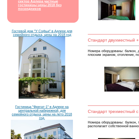
сектор Адлера частные
гостиницы цены 2018 без
посредников
Гостевой дом "У Софьи" в Адлере для
семейного отдыха, цены на 2018 год
Стандарт двухместный +
Номера оборудованы: балкон, д
плоским экраном, отопление, по
Гостиница "Фрегат-1" в Адлере на
центральной набережной, для
Стандарт трехместный с
семейного отдыха, цены на лето 2018
год.
Номера оборудованы: балкон, т
располагает собственной ванной