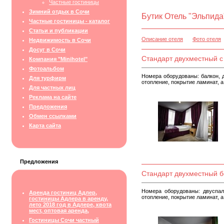
Частные гостиницы
Зимний отдых в Сочи
Бутик Отель "Эльпида
Частные гостиницы - каталог
Статьи и публикации
Описание отеля
Фото отеля
Недвижимость в Сочи
Досуг в Сочи
Стандарт двухместный с
Компания "Minihotel"
Фотоальбом
Номера оборудованы: балкон, д
Для турфирм
отопление, покрытие ламинат, а
Для частных лиц
Реклама на сайте
Предложения
Обмен ссылками
Карта сайта
Предложения
Стандарт двухместный б
Номера оборудованы: двуспал
Аренда гостиниц Адлер,
отопление, покрытие ламинат, а
гостиницы Адлера в аренду,
лето 2018 год в Адлере, квота
мест, оптовая аренда,
Гостиницы Сочи частный