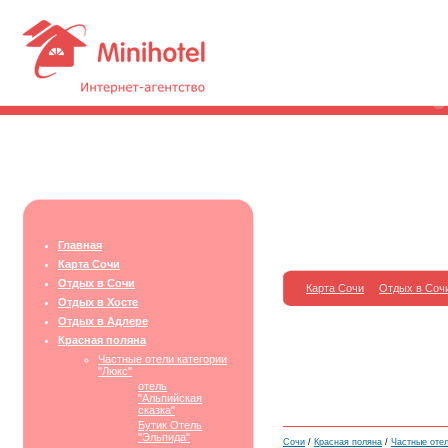
Главная
Карта Сочи
Отдых в Сочи
Карта Сочи
Отдых в Соч
Отдых в Хосте
Отдых в Адлере
Красная поляна
Частные отели категории
"Люкс"
отель
"Альпийская
сказка"
Бутик Отель
"Эльпида"
Сочи
/
Красная поляна
/
Частные отел